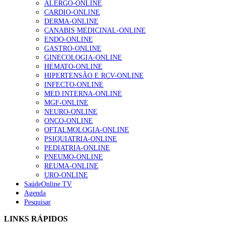
ALERGO-ONLINE
203 visualizações
CARDIO-ONLINE
DERMA-ONLINE
CANABIS MEDICINAL-ONLINE
ENDO-ONLINE
1.º Episódio do Podcast “Frequência Cardio – Sintoniza
GASTRO-ONLINE
te na Insuficiência Cardíaca” da Bayer
GINECOLOGIA-ONLINE
169 visualizações
HEMATO-ONLINE
HIPERTENSÃO E RCV-ONLINE
INFECTO-ONLINE
MED.INTERNA-ONLINE
Alguns milhares de utentes podem ficar sem médico de
MGF-ONLINE
família com nova regras do registo, alerta associação
NEURO-ONLINE
132 visualizações
ONCO-ONLINE
OFTALMOLOGIA-ONLINE
PSIQUIATRIA-ONLINE
PEDIATRIA-ONLINE
PNEUMO-ONLINE
“Os programas de rastreio do cancro do pulmão são
REUMA-ONLINE
custo-efetivos e representam um investimento
URO-ONLINE
sustentável para os sistemas de saúde”
SaúdeOnline TV
93 visualizações
Agenda
Pesquisar
Quase quatro em cada dez doentes com enfarte
LINKS RÁPIDOS
apresentavam níveis elevados de Lp(a), revela estudo