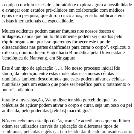
A equipa concluiu testes de laboratório e explora agora a possibilidade
de avançar com estudos pré-clínicos em colaboração com médicos,
depois de a pesquisa, que durou cinco anos, ter sido publicada em
revistas internacionais da especialidade.
“Muitos acidentes podem causar fraturas nos nossos ósseos e
cartilagens, danos que muito dificilmente podem ser curados pelo
próprio organismo, por isso queremos fornecer este tipo de
polissacarídeos nas partes danificadas para curar o corpo”, explicou o
professor, doutorado em Engenharia Biomédica pela Universidade
Tecnológica de Nanyang, em Singapura.
“Este é um tipo de aplicação (…). No nosso processo inicial [de
estudo] da interação entre estas moléculas e as nossas células
imunitárias também descobrimos que estes podem ativar as células
imunitárias para um estado que pode ser benéfico para o tratamento o
cancro”, adiantou.
Durante a investigação, Wang disse ter sido percebido que “as
moléculas de açúcar podem ativar o corpo e curar, seja um osso ou pel
danificada, pelo poder das [células] macrófagos”.
“Nós concebemos este tipo de ‘açucares’ e acreditamos que no futuro
podem ser utilizados através da aplicação de diferentes tipos de
membranas, películas e géis (…) no tecido danificado ou usados como