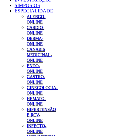
SIMPÓSIOS
ESPECIALIDADE
ALERGO-
ONLINE
CARDIO-
ONLINE
DERMA-
ONLINE
CANABIS
MEDICINAL-
ONLINE
ENDO-
ONLINE
GASTRO-
ONLINE
GINECOLOGIA-
ONLINE
HEMATO-
ONLINE
HIPERTENSÃO
E RCV-
ONLINE
INFECTO-
ONLINE