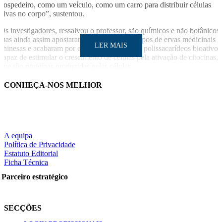
hospedeiro, como um veículo, como um carro para distribuir células
vivas no corpo”, sustentou.
Os investigadores, ressalvou o professor, são químicos e não botânicos,
mas ainda assim apostaram na análise de 21 tipos de ervas medicinais
LER MAIS
chinesas e acabaram por encontrar um tipo de polissacarídeos bioativos
capaz de estimular o crescimento de células pela ativação de citocinas,
que são proteínas produzidas pelas células.
LUSA/SO
CONHEÇA-NOS MELHOR
LER MAIS
A equipa
Política de Privacidade
Estatuto Editorial
Ficha Técnica
Partilhe nas redes sociais:
Parceiro estratégico
SECÇÕES
Pesquisar