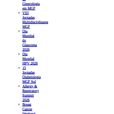
Ginecologia
em MGF
VIII
Jornadas
Multidisciplinares
MGF
Dia
Mundial
do
Glaucoma
2026
Dia
Mundial
HPV 2026
15
Jornadas
Diabetologia
MGF Sul
Allergy &
Respiratory
Summit
2026
Breast
Cancer
Weekend