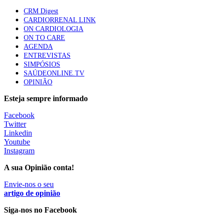
87 visualizações
CRM Digest
CARDIORRENAL LINK
ON CARDIOLOGIA
ON TO CARE
Trodelvy aprovado para primeira linha no cancro da
AGENDA
mama triplo negativo metastático em doentes não
ENTREVISTAS
elegíveis para inibidores PD-(L)1
SIMPÓSIOS
61 visualizações
SAÚDEONLINE.TV
OPINIÃO
MAIS NOTÍCIAS
Esteja sempre informado
Facebook
Twitter
Estudo aponta potencial da casca de maracujá-roxo no controlo
Linkedin
da inflamação da asma
Youtube
5 Ago, 2026
Instagram
A sua Opinião conta!
Estudo associa cafeína a proteção do cérebro na obesidade
4 Ago, 2026
Envie-nos o seu
artigo de opinião
Siga-nos no Facebook