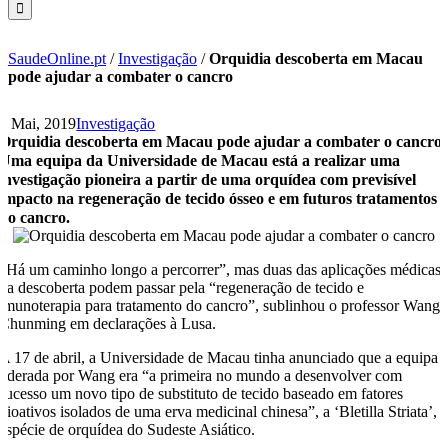
SaudeOnline.pt
/
Investigação
/
Orquidia descoberta em Macau
pode ajudar a combater o cancro
6 Mai, 2019
Investigação
Orquidia descoberta em Macau pode ajudar a combater o cancro
Uma equipa da Universidade de Macau está a realizar uma
investigação pioneira a partir de uma orquídea com previsível
impacto na regeneração de tecido ósseo e em futuros tratamentos
do cancro.
“Há um caminho longo a percorrer”, mas duas das aplicações médicas
da descoberta podem passar pela “regeneração de tecido e
imunoterapia para tratamento do cancro”, sublinhou o professor Wang
Chunming em declarações à Lusa.
A 17 de abril, a Universidade de Macau tinha anunciado que a equipa
liderada por Wang era “a primeira no mundo a desenvolver com
sucesso um novo tipo de substituto de tecido baseado em fatores
bioativos isolados de uma erva medicinal chinesa”, a ‘Bletilla Striata’,
espécie de orquídea do Sudeste Asiático.