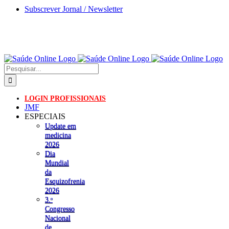
Skip
Subscrever Jornal / Newsletter
to
content
Pesquisar
LOGIN PROFISSIONAIS
JMF
ESPECIAIS
Update em
medicina
2026
Dia
Mundial
da
Esquizofrenia
2026
3.ᵒ
Congresso
Nacional
de