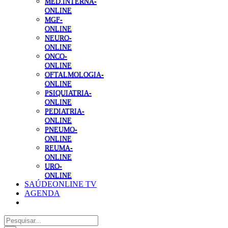
MED.INTERNA-
ONLINE
MGF-
ONLINE
NEURO-
ONLINE
ONCO-
ONLINE
OFTALMOLOGIA-
ONLINE
PSIQUIATRIA-
ONLINE
PEDIATRIA-
ONLINE
PNEUMO-
ONLINE
REUMA-
ONLINE
URO-
ONLINE
SAÚDEONLINE TV
AGENDA
Pesquisar