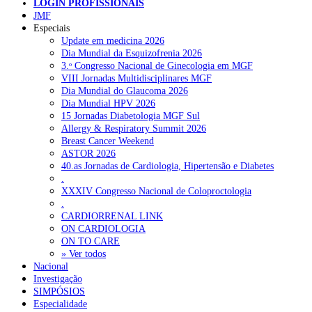
LOGIN PROFISSIONAIS
JMF
Especiais
NOTÍCIAS RECENTES
Update em medicina 2026
Dia Mundial da Esquizofrenia 2026
Quase 11.900 jovens recorreram aos cheques psicólogo e
3.ᵒ Congresso Nacional de Ginecologia em MGF
nutricionista no primeiro mês
7 de Agosto, 2026
VIII Jornadas Multidisciplinares MGF
Dia Mundial do Glaucoma 2026
ULS de Coimbra estreia cirurgia endoscópica do ouvido com
Dia Mundial HPV 2026
apoio robótico em Portugal
7 de Agosto, 2026
15 Jornadas Diabetologia MGF Sul
Allergy & Respiratory Summit 2026
Enfermeiros exigem esclarecimentos sobre eventual gestão
Breast Cancer Weekend
privada da ULS do Algarve
7 de Agosto, 2026
ASTOR 2026
40.as Jornadas de Cardiologia, Hipertensão e Diabetes
Ordem dos Médicos alerta para riscos no novo sistema de acesso
.
a consultas e cirurgias
7 de Agosto, 2026
XXXIV Congresso Nacional de Coloproctologia
.
Portugal está a formar os médicos de que precisa?
6 de Agosto,
CARDIORRENAL LINK
2026
ON CARDIOLOGIA
ON TO CARE
» Ver todos
Nacional
NOTÍCIAS MAIS LIDAS
Investigação
SIMPÓSIOS
Enfermagem Forense. “Da urgência ao tribunal, cada
Especialidade
gesto conta e cada profissional faz a diferença”