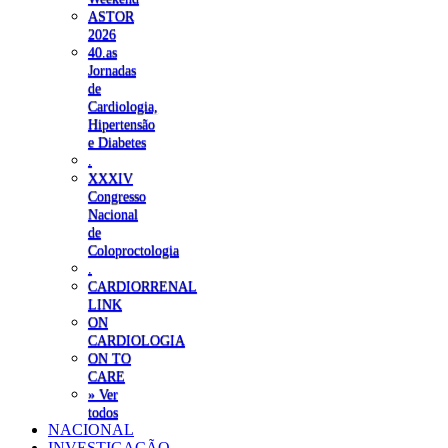
ASTOR
2026
40.as
Jornadas
de
Cardiologia,
Hipertensão
e Diabetes
.
XXXIV
Congresso
Nacional
de
Coloproctologia
.
CARDIORRENAL
LINK
ON
CARDIOLOGIA
ON TO
CARE
» Ver
todos
NACIONAL
INVESTIGAÇÃO