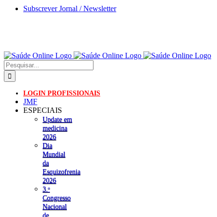
Skip
Subscrever Jornal / Newsletter
to
content
Pesquisar
LOGIN PROFISSIONAIS
JMF
ESPECIAIS
Update em
medicina
2026
Dia
Mundial
da
Esquizofrenia
2026
3.ᵒ
Congresso
Nacional
de