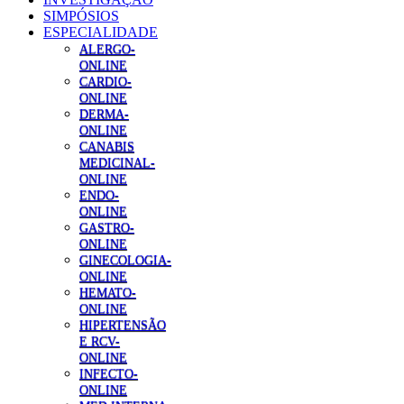
SIMPÓSIOS
ESPECIALIDADE
ALERGO-
ONLINE
CARDIO-
ONLINE
DERMA-
ONLINE
CANABIS
MEDICINAL-
ONLINE
ENDO-
ONLINE
GASTRO-
ONLINE
GINECOLOGIA-
ONLINE
HEMATO-
ONLINE
HIPERTENSÃO
E RCV-
ONLINE
INFECTO-
ONLINE