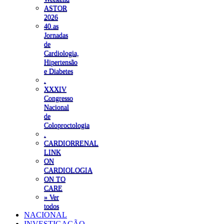
ASTOR
2026
40.as
Jornadas
de
Cardiologia,
Hipertensão
e Diabetes
.
XXXIV
Congresso
Nacional
de
Coloproctologia
.
CARDIORRENAL
LINK
ON
CARDIOLOGIA
ON TO
CARE
» Ver
todos
NACIONAL
INVESTIGAÇÃO