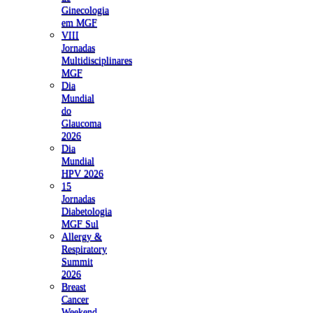
Ginecologia
em MGF
VIII
Jornadas
Multidisciplinares
MGF
Dia
Mundial
do
Glaucoma
2026
Dia
Mundial
HPV 2026
15
Jornadas
Diabetologia
MGF Sul
Allergy &
Respiratory
Summit
2026
Breast
Cancer
Weekend