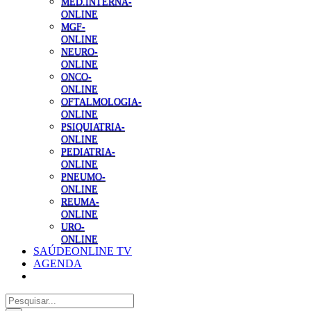
MED.INTERNA-
ONLINE
MGF-
ONLINE
NEURO-
ONLINE
ONCO-
ONLINE
OFTALMOLOGIA-
ONLINE
PSIQUIATRIA-
ONLINE
PEDIATRIA-
ONLINE
PNEUMO-
ONLINE
REUMA-
ONLINE
URO-
ONLINE
SAÚDEONLINE TV
AGENDA
Pesquisar