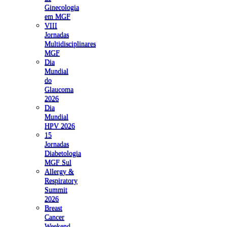
Ginecologia
em MGF
VIII
Jornadas
Multidisciplinares
MGF
Dia
Mundial
do
Glaucoma
2026
Dia
Mundial
HPV 2026
15
Jornadas
Diabetologia
MGF Sul
Allergy &
Respiratory
Summit
2026
Breast
Cancer
Weekend