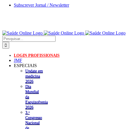
Skip
Subscrever Jornal / Newsletter
to
content
Pesquisar
LOGIN PROFISSIONAIS
JMF
ESPECIAIS
Update em
medicina
2026
Dia
Mundial
da
Esquizofrenia
2026
3.ᵒ
Congresso
Nacional
de