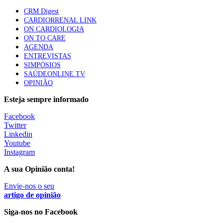
88 visualizações
CRM Digest
CARDIORRENAL LINK
ON CARDIOLOGIA
Quase quatro em cada dez doentes com enfarte
ON TO CARE
apresentavam níveis elevados de Lp(a), revela estudo
AGENDA
86 visualizações
ENTREVISTAS
SIMPÓSIOS
SAÚDEONLINE.TV
OPINIÃO
Trodelvy aprovado para primeira linha no cancro da
Esteja sempre informado
mama triplo negativo metastático em doentes não
elegíveis para inibidores PD-(L)1
Facebook
61 visualizações
Twitter
Linkedin
MAIS NOTÍCIAS
Youtube
Instagram
A sua Opinião conta!
Quase 11.900 jovens recorreram aos cheques psicólogo e
nutricionista no primeiro mês
Envie-nos o seu
artigo de opinião
7 Ago, 2026
|
0 Comments
Siga-nos no Facebook