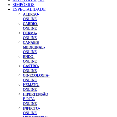
SIMPÓSIOS
ESPECIALIDADE
ALERGO-
ONLINE
CARDIO-
ONLINE
DERMA-
ONLINE
CANABIS
MEDICINAL-
ONLINE
ENDO-
ONLINE
GASTRO-
ONLINE
GINECOLOGIA-
ONLINE
HEMATO-
ONLINE
HIPERTENSÃO
E RCV-
ONLINE
INFECTO-
ONLINE