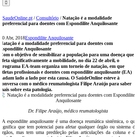
SaudeOnline.pt
/
Consultório
/
Natação é a modalidade
preferencial para doentes com Espondilite Anquilosante
20 Abr, 2018
Espondilite Anquilosante
Natação é a modalidade preferencial para doentes com
Espondilite Anquilosante
Com o objetivo de sensibilizar a população para uma doença que
afeta significativamente a mobilidade, no dia 22 de abril, o
programa EA-team organiza um torneio de natação, em que
atletas profissionais e doentes com espondilite anquilosante (EA)
nadam lado a lado por esta causa. O SaúdeOnline esteve à
conversa com o médico reumatologista Filipe Araújo para saber
mais sobre esta patologia.
Dr. Filipe Araújo, médico reumatologista
“A espondilite anquilosante é uma doença reumática sistémica, o qu
significa que tem potencial para afetar qualquer órgão ou sistema d
órgãos, mas tem uma predileção pelas articulações da coluna e d