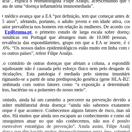
bacia”, explica o reumatologista Filipe Araújo, acrescentando que s
trata de uma “doença inflamatória imunomediada”.
O médico avança que a EA “por definição, tem que começar antes do
45 anos”, afetando, portanto, o adulto jovem e em idade ativa, co
maior prevalência nos homens em relação às mulheres. De acordo co
o
EpiReuma.pt
, o primeiro estudo de larga escala sobre doença
reumáticas em Portugal que abrangeu mais de 10.000 pessoas, 
prevalência das espondilartrites, grupo em que a EA se insere, é d
1.6%. “Os nossos dados epidemiológicos estão muito em linha com o
dos outros países”, refere Filipe Araújo.
Ao contrário de outras doenças que afetam a coluna, a espondilit
anquilosante não é causada pelo esforço físico nem pelo desgaste da
articulações. Esta patologia é mediada pelo sistema imunitário
originando-se a partir de uma predisposição genética (gene HLA-B27
combinada com outros fatores como “a exposição a determinado
vírus, bactérias ou a poluentes do nosso meio”.
Contudo, ainda há um caminho a percorrer na prevenção devido a
caráter multifatorial desta doença: “ainda não sabemos exatament
porque é que acontece. Conhecemos alguns fatores de risco, mas nã
todos. Há muitos que ainda nos escapam ao conhecimento e como nã
conseguimos atuar no que não conhecemos, não nos é possíve
desenvolver estratégias de prevenção”. Ainda assim, Filipe Araúj
reforça que têm havido muitos desenvolvimentos nesta área, sobretud