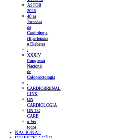
ASTOR
2026
40.as
Jornadas
de
Cardiologia,
Hipertensão
e Diabetes
.
XXXIV
Congresso
Nacional
de
Coloproctologia
.
CARDIORRENAL
LINK
ON
CARDIOLOGIA
ON TO
CARE
» Ver
todos
NACIONAL
INVESTIGAÇÃO