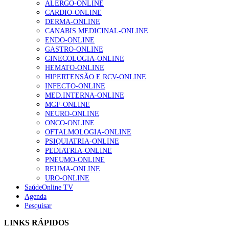
ALERGO-ONLINE
CARDIO-ONLINE
NOTÍCIAS MAIS LIDAS
DERMA-ONLINE
CANABIS MEDICINAL-ONLINE
Enfermagem Forense. “Da urgência ao tribunal, cada
ENDO-ONLINE
gesto conta e cada profissional faz a diferença”
GASTRO-ONLINE
202 visualizações
GINECOLOGIA-ONLINE
HEMATO-ONLINE
HIPERTENSÃO E RCV-ONLINE
INFECTO-ONLINE
Alguns milhares de utentes podem ficar sem médico de
MED.INTERNA-ONLINE
família com nova regras do registo, alerta associação
MGF-ONLINE
155 visualizações
NEURO-ONLINE
ONCO-ONLINE
OFTALMOLOGIA-ONLINE
PSIQUIATRIA-ONLINE
PEDIATRIA-ONLINE
1.º Episódio do Podcast “Frequência Cardio – Sintoniza
PNEUMO-ONLINE
te na Insuficiência Cardíaca” da Bayer
REUMA-ONLINE
99 visualizações
URO-ONLINE
SaúdeOnline TV
Agenda
Pesquisar
“Os programas de rastreio do cancro do pulmão são
custo-efetivos e representam um investimento
LINKS RÁPIDOS
sustentável para os sistemas de saúde”