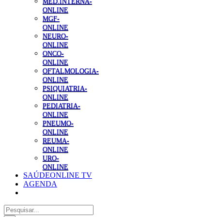
MED.INTERNA-
ONLINE
MGF-
ONLINE
NEURO-
ONLINE
ONCO-
ONLINE
OFTALMOLOGIA-
ONLINE
PSIQUIATRIA-
ONLINE
PEDIATRIA-
ONLINE
PNEUMO-
ONLINE
REUMA-
ONLINE
URO-
ONLINE
SAÚDEONLINE TV
AGENDA
Pesquisar