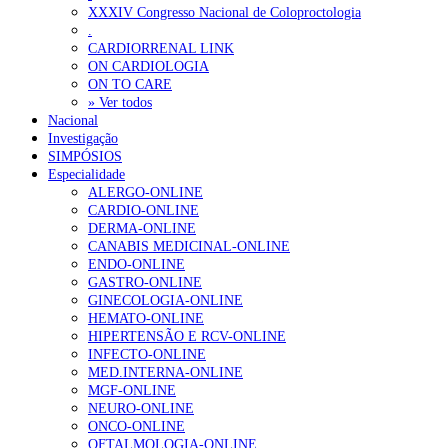
XXXIV Congresso Nacional de Coloproctologia
Ordem dos Médicos alerta para riscos no novo sistema de acesso a c
.
CARDIORRENAL LINK
Portugal está a formar os médicos de que precisa?
6 de Agosto, 202
ON CARDIOLOGIA
ON TO CARE
» Ver todos
OTÍCIAS MAIS LIDAS
Nacional
Investigação
SIMPÓSIOS
Enfermagem Forense. “Da urgência ao tribunal, cada gesto c
Especialidade
203 visualizações
ALERGO-ONLINE
CARDIO-ONLINE
DERMA-ONLINE
CANABIS MEDICINAL-ONLINE
ENDO-ONLINE
1.º Episódio do Podcast “Frequência Cardio – Sintoniza-te 
GASTRO-ONLINE
202 visualizações
GINECOLOGIA-ONLINE
HEMATO-ONLINE
HIPERTENSÃO E RCV-ONLINE
INFECTO-ONLINE
MED.INTERNA-ONLINE
Alguns milhares de utentes podem ficar sem médico de famíl
MGF-ONLINE
160 visualizações
NEURO-ONLINE
ONCO-ONLINE
OFTALMOLOGIA-ONLINE