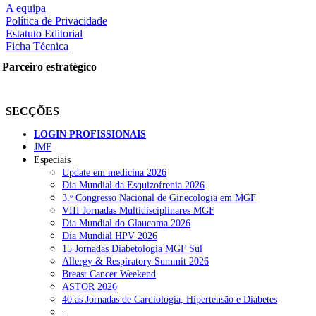
A equipa
Política de Privacidade
Estatuto Editorial
Ficha Técnica
Parceiro estratégico
rtilhe nas redes sociais:
SECÇÕES
LOGIN PROFISSIONAIS
JMF
Especiais
Update em medicina 2026
squisar
Dia Mundial da Esquizofrenia 2026
3.ᵒ Congresso Nacional de Ginecologia em MGF
VIII Jornadas Multidisciplinares MGF
OTÍCIAS RECENTES
Dia Mundial do Glaucoma 2026
Dia Mundial HPV 2026
15 Jornadas Diabetologia MGF Sul
Quase 11.900 jovens recorreram aos cheques psicólogo e nutricioni
Allergy & Respiratory Summit 2026
Breast Cancer Weekend
ULS de Coimbra estreia cirurgia endoscópica do ouvido com apoio
ASTOR 2026
40.as Jornadas de Cardiologia, Hipertensão e Diabetes
Enfermeiros exigem esclarecimentos sobre eventual gestão privad
.