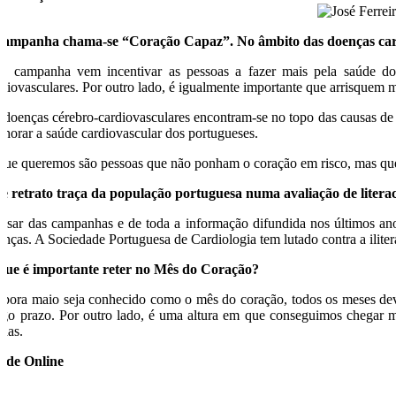
campanha chama-se “Coração Capaz”. No âmbito das doenças cardio
ta campanha vem incentivar as pessoas a fazer mais pela saúde do
rdiovasculares. Por outro lado, é igualmente importante que arrisquem 
 doenças cérebro-cardiovasculares encontram-se no topo das causas de 
lhorar a saúde cardiovascular dos portugueses.
que queremos são pessoas que não ponham o coração em risco, mas que
e retrato traça da população portuguesa numa avaliação de literac
esar das campanhas e de toda a informação difundida nos últimos anos
enças. A Sociedade Portuguesa de Cardiologia tem lutado contra a ilite
que é importante reter no Mês do Coração?
bora maio seja conhecido como o mês do coração, todos os meses dev
ngo prazo. Por outro lado, é uma altura em que conseguimos chegar m
ndas.
úde Online