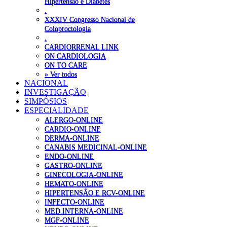
Hipertensão e Diabetes
.
XXXIV Congresso Nacional de
Coloproctologia
.
CARDIORRENAL LINK
ON CARDIOLOGIA
ON TO CARE
» Ver todos
NACIONAL
INVESTIGAÇÃO
SIMPÓSIOS
ESPECIALIDADE
ALERGO-ONLINE
CARDIO-ONLINE
DERMA-ONLINE
CANABIS MEDICINAL-ONLINE
ENDO-ONLINE
GASTRO-ONLINE
GINECOLOGIA-ONLINE
HEMATO-ONLINE
HIPERTENSÃO E RCV-ONLINE
INFECTO-ONLINE
MED.INTERNA-ONLINE
MGF-ONLINE