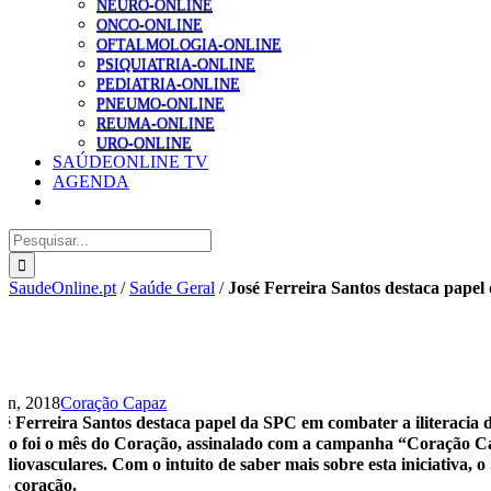
NEURO-ONLINE
ONCO-ONLINE
OFTALMOLOGIA-ONLINE
PSIQUIATRIA-ONLINE
PEDIATRIA-ONLINE
PNEUMO-ONLINE
REUMA-ONLINE
URO-ONLINE
SAÚDEONLINE TV
AGENDA
Pesquisar
SaudeOnline.pt
/
Saúde Geral
/
José Ferreira Santos destaca papel
Jun, 2018
Coração Capaz
sé Ferreira Santos destaca papel da SPC em combater a iliteracia
io foi o mês do Coração, assinalado com a campanha “Coração Cap
rdiovasculares. Com o intuito de saber mais sobre esta iniciativa,
lo coração.