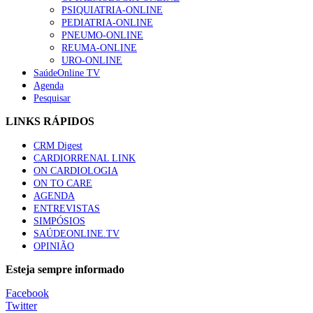
PSIQUIATRIA-ONLINE
PEDIATRIA-ONLINE
“Os programas de rastreio do cancro do pulmão são custo-ef
PNEUMO-ONLINE
94 visualizações
REUMA-ONLINE
URO-ONLINE
SaúdeOnline TV
Agenda
Pesquisar
Quase quatro em cada dez doentes com enfarte apresentavam
LINKS RÁPIDOS
88 visualizações
CRM Digest
CARDIORRENAL LINK
ON CARDIOLOGIA
ON TO CARE
Trodelvy aprovado para primeira linha no cancro da mama tr
AGENDA
61 visualizações
ENTREVISTAS
SIMPÓSIOS
SAÚDEONLINE.TV
OPINIÃO
MAIS NOTÍCIAS
Esteja sempre informado
Facebook
Enfermeiros exigem esclarecimentos sobre eventual gestão priv
Twitter
7 Ago, 2026
|
0 Comments