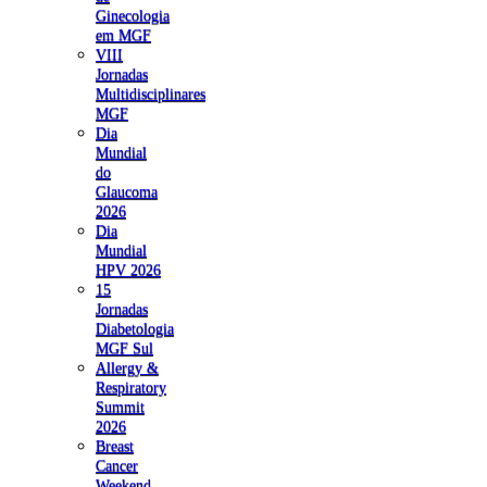
Ginecologia
em MGF
VIII
Jornadas
Multidisciplinares
MGF
Dia
Mundial
do
Glaucoma
2026
Dia
Mundial
HPV 2026
15
Jornadas
Diabetologia
MGF Sul
Allergy &
Respiratory
Summit
2026
Breast
Cancer
Weekend