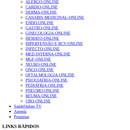
ALERGO-ONLINE
gesto conta e cada profissional faz a diferença”
CARDIO-ONLINE
202 visualizações
DERMA-ONLINE
CANABIS MEDICINAL-ONLINE
ENDO-ONLINE
GASTRO-ONLINE
Alguns milhares de utentes podem ficar sem médico de
GINECOLOGIA-ONLINE
família com nova regras do registo, alerta associação
HEMATO-ONLINE
155 visualizações
HIPERTENSÃO E RCV-ONLINE
INFECTO-ONLINE
MED.INTERNA-ONLINE
MGF-ONLINE
1.º Episódio do Podcast “Frequência Cardio – Sintoniza
NEURO-ONLINE
te na Insuficiência Cardíaca” da Bayer
ONCO-ONLINE
99 visualizações
OFTALMOLOGIA-ONLINE
PSIQUIATRIA-ONLINE
PEDIATRIA-ONLINE
PNEUMO-ONLINE
REUMA-ONLINE
“Os programas de rastreio do cancro do pulmão são
URO-ONLINE
custo-efetivos e representam um investimento
SaúdeOnline TV
sustentável para os sistemas de saúde”
Agenda
88 visualizações
Pesquisar
LINKS RÁPIDOS
Quase quatro em cada dez doentes com enfarte