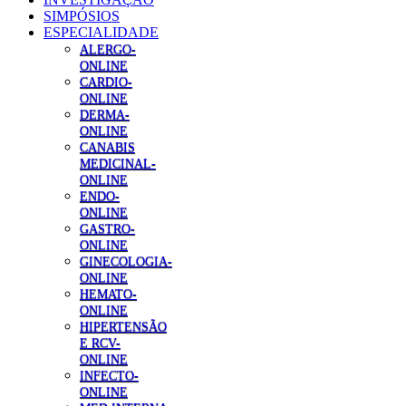
SIMPÓSIOS
ESPECIALIDADE
ALERGO-
ONLINE
CARDIO-
ONLINE
DERMA-
ONLINE
CANABIS
MEDICINAL-
ONLINE
ENDO-
ONLINE
GASTRO-
ONLINE
GINECOLOGIA-
ONLINE
HEMATO-
ONLINE
HIPERTENSÃO
E RCV-
ONLINE
INFECTO-
ONLINE