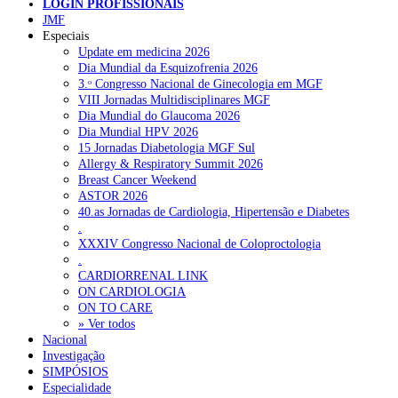
LOGIN PROFISSIONAIS
JMF
Especiais
NOTÍCIAS RECENTES
Update em medicina 2026
Dia Mundial da Esquizofrenia 2026
3.ᵒ Congresso Nacional de Ginecologia em MGF
Quase 11.900 jovens recorreram aos cheques psicólogo e
VIII Jornadas Multidisciplinares MGF
nutricionista no primeiro mês
7 de Agosto, 2026
Dia Mundial do Glaucoma 2026
Dia Mundial HPV 2026
ULS de Coimbra estreia cirurgia endoscópica do ouvido com
15 Jornadas Diabetologia MGF Sul
apoio robótico em Portugal
7 de Agosto, 2026
Allergy & Respiratory Summit 2026
Breast Cancer Weekend
Enfermeiros exigem esclarecimentos sobre eventual gestão
ASTOR 2026
privada da ULS do Algarve
7 de Agosto, 2026
40.as Jornadas de Cardiologia, Hipertensão e Diabetes
.
Ordem dos Médicos alerta para riscos no novo sistema de acesso
XXXIV Congresso Nacional de Coloproctologia
a consultas e cirurgias
7 de Agosto, 2026
.
CARDIORRENAL LINK
Portugal está a formar os médicos de que precisa?
6 de Agosto,
ON CARDIOLOGIA
2026
ON TO CARE
» Ver todos
Nacional
Investigação
NOTÍCIAS MAIS LIDAS
SIMPÓSIOS
Especialidade
Enfermagem Forense. “Da urgência ao tribunal, cada