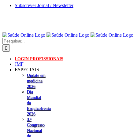
Skip
Subscrever Jornal / Newsletter
to
content
Pesquisar
LOGIN PROFISSIONAIS
JMF
ESPECIAIS
Update em
medicina
2026
Dia
Mundial
da
Esquizofrenia
2026
3.ᵒ
Congresso
Nacional
de