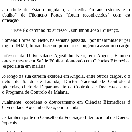
Para chefe de Estado angolano, a “dedicação aos estudos e a
trabalho” de Filomeno Fortes “foram reconhecidos” com est
nomeação.
“Este é o caminho do sucesso”, sublinhou João Lourenço.
Filomeno Fortes foi eleito, na semana passada, “por unanimidade” par
dirigir o IHMT, tornando-se no primeiro estrangeiro a assumir o cargo.
Professor da Universidade Agostinho Neto, em Angola, Filomen
Fortes é mestre em Saúde Pública, doutorado em Ciências Biomédica
e especialista em malária.
Ao longo da sua carreira exerceu em Angola, entre outros cargos, o d
diretor de Saúde de Luanda, Diretor Nacional de Controlo d
Epidemias, chefe de Departamento de Controlo de Doenças e direto
do Programa de Controlo da Malária.
Atualmente, coordena o doutoramento em Ciências Biomédicas d
Universidade Agostinho Neto, em Luanda.
Faz também parte do Conselho da Federação Internacional de Doença
Tropicais.