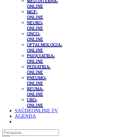
MED.INTERNA-
ONLINE
MGF-
ONLINE
NEURO-
ONLINE
ONCO-
ONLINE
OFTALMOLOGIA-
ONLINE
PSIQUIATRIA-
ONLINE
PEDIATRIA-
ONLINE
PNEUMO-
ONLINE
REUMA-
ONLINE
URO-
ONLINE
SAÚDEONLINE TV
AGENDA
Pesquisar