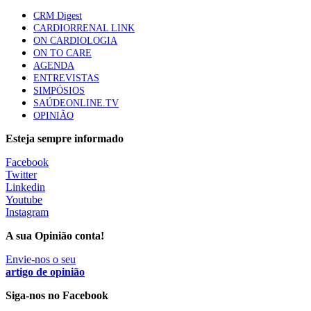
apresentavam níveis elevados de Lp(a), revela estudo
CRM Digest
86 visualizações
CARDIORRENAL LINK
ON CARDIOLOGIA
ON TO CARE
AGENDA
Trodelvy aprovado para primeira linha no cancro da
ENTREVISTAS
mama triplo negativo metastático em doentes não
SIMPÓSIOS
elegíveis para inibidores PD-(L)1
SAÚDEONLINE.TV
61 visualizações
OPINIÃO
Esteja sempre informado
MAIS NOTÍCIAS
Facebook
Twitter
Linkedin
Estudo relaciona exposição a pesticidas na infância com idade
Youtube
da primeira menstruação
Instagram
28 Jul, 2026
A sua Opinião conta!
Mulher cega recupera visão com transplante inédito em Itália
Envie-nos o seu
28 Jul, 2026
|
0 Comments
artigo de opinião
Siga-nos no Facebook