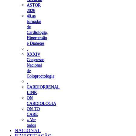
ASTOR
2026
40.as
Jornadas
de
Cardiologia,
Hipertensão
e Diabetes
.
XXXIV
Congresso
Nacional
de
Coloproctologia
.
CARDIORRENAL
LINK
ON
CARDIOLOGIA
ON TO
CARE
» Ver
todos
NACIONAL
INVESTIGAÇÃO