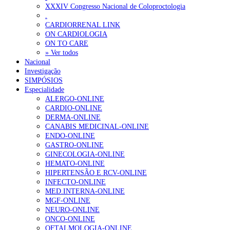
Sindicato diz que nova carreira de médicos dentistas reforça estabi
XXXIV Congresso Nacional de Coloproctologia
.
CARDIORRENAL LINK
OTÍCIAS MAIS LIDAS
ON CARDIOLOGIA
ON TO CARE
» Ver todos
Enfermagem Forense. “Da urgência ao tribunal, cada gesto c
Nacional
202 visualizações
Investigação
SIMPÓSIOS
Especialidade
ALERGO-ONLINE
CARDIO-ONLINE
Alguns milhares de utentes podem ficar sem médico de famíl
DERMA-ONLINE
175 visualizações
CANABIS MEDICINAL-ONLINE
ENDO-ONLINE
GASTRO-ONLINE
GINECOLOGIA-ONLINE
HEMATO-ONLINE
Quase quatro em cada dez doentes com enfarte apresentavam
HIPERTENSÃO E RCV-ONLINE
86 visualizações
INFECTO-ONLINE
MED.INTERNA-ONLINE
MGF-ONLINE
NEURO-ONLINE
ONCO-ONLINE
“Os programas de rastreio do cancro do pulmão são custo-ef
OFTALMOLOGIA-ONLINE