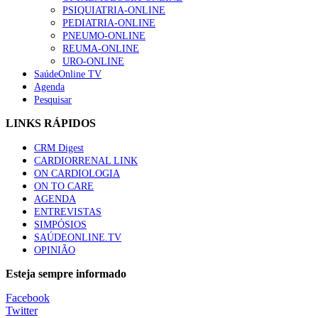
66 visualizações
PSIQUIATRIA-ONLINE
PEDIATRIA-ONLINE
PNEUMO-ONLINE
REUMA-ONLINE
URO-ONLINE
SaúdeOnline TV
Trodelvy aprovado para primeira linha no cancro da mama tr
Agenda
61 visualizações
Pesquisar
LINKS RÁPIDOS
CRM Digest
Especialistas defendem mais potássio na alimentação para aj
CARDIORRENAL LINK
57 visualizações
ON CARDIOLOGIA
ON TO CARE
AGENDA
ENTREVISTAS
SIMPÓSIOS
MAIS NOTÍCIAS
SAÚDEONLINE.TV
OPINIÃO
Sindicato diz que nova carreira de médicos dentistas reforça est
Esteja sempre informado
6 Ago, 2026
|
0 Comments
Facebook
Mais de 400 utentes beneficiaram de comparticipação reforçada 
Twitter