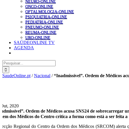
NEURO-ONLINE
ONCO-ONLINE
OFTALMOLOGIA-ONLINE
PSIQUIATRIA-ONLINE
PEDIATRIA-ONLINE
PNEUMO-ONLINE
REUMA-ONLINE
URO-ONLINE
SAÚDEONLINE TV
AGENDA
Pesquisar
SaudeOnline.pt
/
Nacional
/
“Inadmissível”. Ordem de Médicos ac
 Out, 2020
nadmissível”. Ordem de Médicos acusa SNS24 de sobrecarregar ur
dem dos Médicos do Centro critica a forma como está a ser feita a
Secção Regional do Centro da Ordem dos Médicos (SRCOM) alerta q