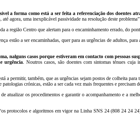
sível a forma como está a ser feita a referenciação dos doentes a
até agora, uma inexplicável passividade na resolução deste problema”
a região Centro que alertam para o encaminhamento errado, do ponto d
ça estão a ser encaminhadas, quer para as urgências de adultos, para a
oma, nalguns casos porque estiveram em contacto com pessoas susp
de urgência
. Noutros casos, são doentes com sintomas ténues cuja i
está a permitir, também, que as urgências sejam postos de colheita pa
atologias crónicas, estão a ser cada vez mais frequentes e precisam d
de atualizar os procedimentos e garantir o acompanhamento e a melhor
 protocolos e algoritmos em vigor na Linha SNS 24 (808 24 24 24),