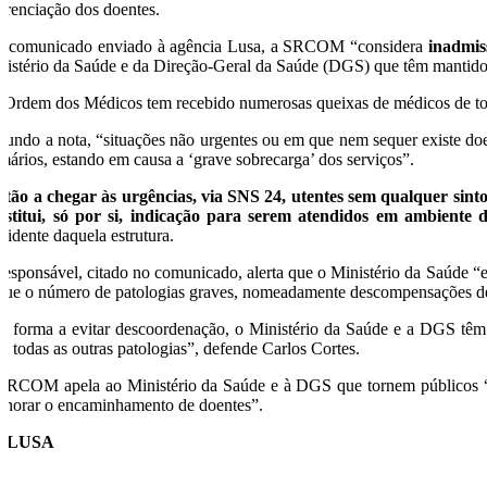
ferenciação dos doentes.
 comunicado enviado à agência Lusa, a SRCOM “considera
inadmis
nistério da Saúde e da Direção-Geral da Saúde (DGS) que têm mantido, 
 Ordem dos Médicos tem recebido numerosas queixas de médicos de toda 
gundo a nota, “situações não urgentes ou em que nem sequer existe doen
imários, estando em causa a ‘grave sobrecarga’ dos serviços”.
stão a chegar às urgências, via SNS 24, utentes sem qualquer sint
nstitui, só por si, indicação para serem atendidos em ambiente 
sidente daquela estrutura.
responsável, citado no comunicado, alerta que o Ministério da Saúde “
 que o número de patologias graves, nomeadamente descompensações de p
e forma a evitar descoordenação, o Ministério da Saúde e a DGS têm 
m todas as outras patologias”, defende Carlos Cortes.
SRCOM apela ao Ministério da Saúde e à DGS que tornem públicos “os
lhorar o encaminhamento de doentes”.
O/LUSA