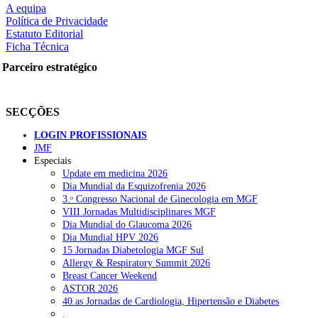
A equipa
Política de Privacidade
Estatuto Editorial
rtilhe nas redes sociais:
Ficha Técnica
Parceiro estratégico
SECÇÕES
LOGIN PROFISSIONAIS
squisar
JMF
Especiais
Update em medicina 2026
OTÍCIAS RECENTES
Dia Mundial da Esquizofrenia 2026
3.ᵒ Congresso Nacional de Ginecologia em MGF
VIII Jornadas Multidisciplinares MGF
Portugal está a formar os médicos de que precisa?
6 de Agosto, 202
Dia Mundial do Glaucoma 2026
Dia Mundial HPV 2026
Estudantes de Medicina representados na 79.ª World Health Assem
15 Jornadas Diabetologia MGF Sul
Allergy & Respiratory Summit 2026
SCORA X-Change Portugal promove formação internacional em saú
Breast Cancer Weekend
ASTOR 2026
ANEM reúne com coordenador do Pacto Estratégico para a Saúde
40.as Jornadas de Cardiologia, Hipertensão e Diabetes
.