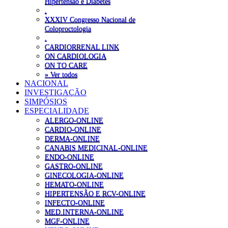
Hipertensão e Diabetes
.
XXXIV Congresso Nacional de
Coloproctologia
.
CARDIORRENAL LINK
ON CARDIOLOGIA
ON TO CARE
» Ver todos
NACIONAL
INVESTIGAÇÃO
SIMPÓSIOS
ESPECIALIDADE
ALERGO-ONLINE
CARDIO-ONLINE
DERMA-ONLINE
CANABIS MEDICINAL-ONLINE
ENDO-ONLINE
GASTRO-ONLINE
GINECOLOGIA-ONLINE
HEMATO-ONLINE
HIPERTENSÃO E RCV-ONLINE
INFECTO-ONLINE
MED.INTERNA-ONLINE
MGF-ONLINE