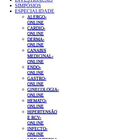
SIMPÓSIOS
ESPECIALIDADE
ALERGO-
ONLINE
CARDIO-
ONLINE
DERMA-
ONLINE
CANABIS
MEDICINAL-
ONLINE
ENDO-
ONLINE
GASTRO-
ONLINE
GINECOLOGIA-
ONLINE
HEMATO-
ONLINE
HIPERTENSÃO
E RCV-
ONLINE
INFECTO-
ONLINE