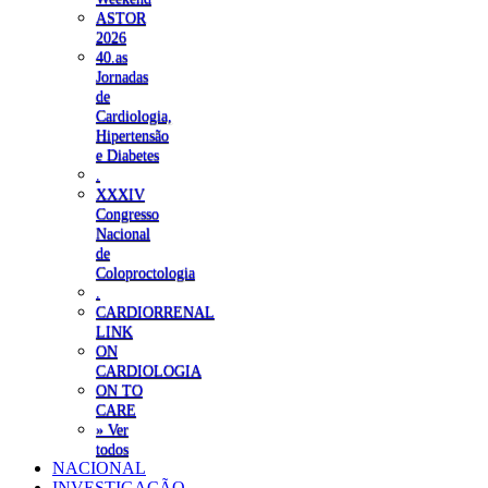
ASTOR
2026
40.as
Jornadas
de
Cardiologia,
Hipertensão
e Diabetes
.
XXXIV
Congresso
Nacional
de
Coloproctologia
.
CARDIORRENAL
LINK
ON
CARDIOLOGIA
ON TO
CARE
» Ver
todos
NACIONAL
INVESTIGAÇÃO