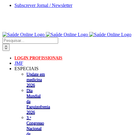
Skip
Subscrever Jornal / Newsletter
to
content
Pesquisar
LOGIN PROFISSIONAIS
JMF
ESPECIAIS
Update em
medicina
2026
Dia
Mundial
da
Esquizofrenia
2026
3.ᵒ
Congresso
Nacional
de