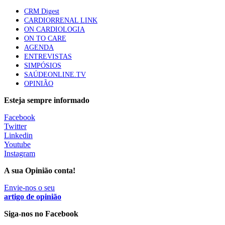
Trodelvy aprovado para primeira linha no cancro da
CRM Digest
mama triplo negativo metastático em doentes não
CARDIORRENAL LINK
elegíveis para inibidores PD-(L)1
ON CARDIOLOGIA
61 visualizações
ON TO CARE
AGENDA
ENTREVISTAS
Especialistas defendem mais potássio na alimentação
SIMPÓSIOS
para ajudar a controlar a hipertensão
SAÚDEONLINE.TV
57 visualizações
OPINIÃO
Esteja sempre informado
MAIS NOTÍCIAS
Facebook
Twitter
Linkedin
Youtube
Sindicato diz que nova carreira de médicos dentistas reforça
Instagram
estabilidade no SNS
6 Ago, 2026
|
0 Comments
A sua Opinião conta!
Envie-nos o seu
artigo de opinião
Mais de 400 utentes beneficiaram de comparticipação reforçada
para tratamentos de infertilidade na Madeira
Siga-nos no Facebook
6 Ago, 2026
|
0 Comments