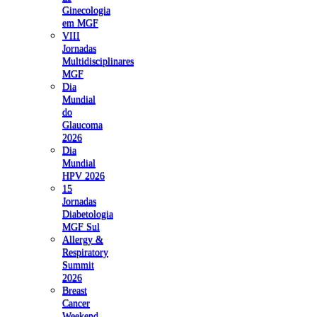
Ginecologia
em MGF
VIII
Jornadas
Multidisciplinares
MGF
Dia
Mundial
do
Glaucoma
2026
Dia
Mundial
HPV 2026
15
Jornadas
Diabetologia
MGF Sul
Allergy &
Respiratory
Summit
2026
Breast
Cancer
Weekend