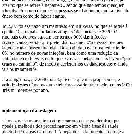
tratar no que se refere à hepatite C, sendo que não temos qualquer
estimativa de como é que estas pessoas se distribuem, quer a nível de
género bem como de faixas etárias.
Em 2007 foi assinado um manifesto em Bruxelas, no que se refere à
hepatite C, no qual acordámos atingir várias metas até 2030. Os
principais objetivos passam por termos 90% das infeções
diagnosticadas, sendo que pretendíamos que 80% dessas infeções
diagnosticadas fossem tratadas. Devia ainda haver uma redução de
90% no número de novas infeções, bem como uma redução da
mortalidade em 65%. É certo que estas são metas que nos fazem “pôr
pernas ao caminho”, de modo a acelerarmos os diagnósticos e ainda
mais os tratamentos.
Para atingirmos, até 2030, os objetivos a que nos propusemos, e
partindo destes números que citei, é necessário tratar pelo menos 2900
a três mil doentes por ano.
Implementação da testagem
Estamos, neste momento, a atravessar uma fase pandémica, que
impede a melhoria dos procedimentos em várias áreas da saúde,
sobretudo em áreas não-covid. A hepatite C claramente não foge à