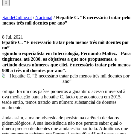
SaudeOnline.pt
/
Nacional
/
Hepatite C. “É necessário tratar pelo
menos três mil doentes por ano”
28 Jul, 2021
Hepatite C. “É necessário tratar pelo menos três mil doentes por
ano”
Segundo o especialista em Infecciologia, Fernando Maltez, "Para
atingirmos, até 2030, os objetivos a que nos propusemos, e
partindo destes números que citei, é necessário tratar pelo menos
2900 a três mil doentes por ano".
Portugal foi um dos países pioneiros a garantir o acesso universal à
nova medicação para a hepatite C, facto que aconteceu em 2015.
Desde então, temos tratado um número substancial de doentes
anualmente.
Ainda assim, a maior adversidade persiste na carência de dados
epidemiológicos. A sua inexistência não nos permite saber qual o
número preciso de doentes que ainda estão por trata. Admitimos que
neste momento existam, em Portugal, entre 40 a 45 mil pessoas por