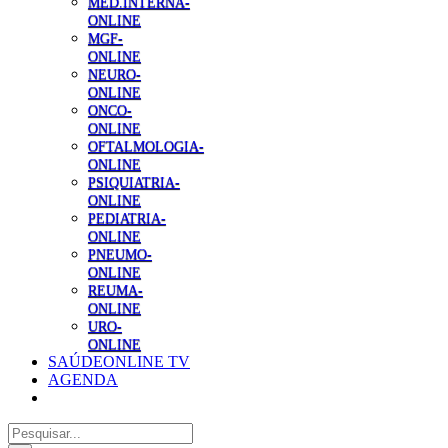
MED.INTERNA-
ONLINE
MGF-
ONLINE
NEURO-
ONLINE
ONCO-
ONLINE
OFTALMOLOGIA-
ONLINE
PSIQUIATRIA-
ONLINE
PEDIATRIA-
ONLINE
PNEUMO-
ONLINE
REUMA-
ONLINE
URO-
ONLINE
SAÚDEONLINE TV
AGENDA
Pesquisar