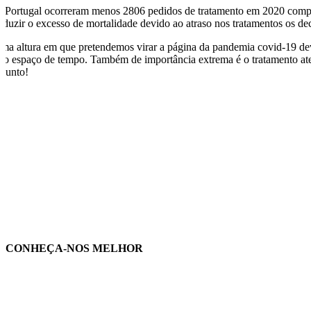
 Portugal ocorreram menos 2806 pedidos de tratamento em 2020 compar
reduzir o excesso de mortalidade devido ao atraso nos tratamentos os dec
ma altura em que pretendemos virar a página da pandemia covid-19 devem
rto espaço de tempo. Também de importância extrema é o tratamento atem
njunto!
CONHEÇA-NOS MELHOR