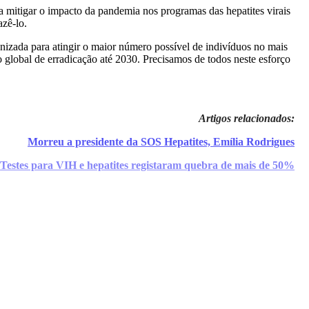
mitigar o impacto da pandemia nos programas das hepatites virais
azê-lo.
nizada para atingir o maior número possível de indivíduos no mais
 global de erradicação até 2030. Precisamos de todos neste esforço
Artigos relacionados:
Morreu a presidente da SOS Hepatites, Emília Rodrigues
Testes para VIH e hepatites registaram quebra de mais de 50%