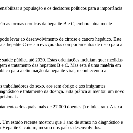
sibilizar a população e os decisores políticos para a importância
ação as formas crónicas da hepatite B e C, embora atualmente
ode levar ao desenvolvimento de cirrose e cancro hepático. Este
a a hepatite C resta a evicção dos comportamentos de risco para a
saúde pública até 2030. Estas orientações incluíam quer medidas
agem e tratamento das hepatites B e C. Mas esta é uma matéria em
ica para a eliminação da hepatite viral, reconhecendo a
trabalhadores do sexo, aos sem abrigo e aos imigrantes.
iagnóstico e tratamento da doença. Esta prática alimentou um novo
risionais.
atamentos dos quais mais de 27.000 doentes já o iniciaram. A taxa
. Um estudo recente mostrou que 1 ano de atraso no diagnóstico e
ra Hepatite C caíram, mesmo nos países desenvolvidos.