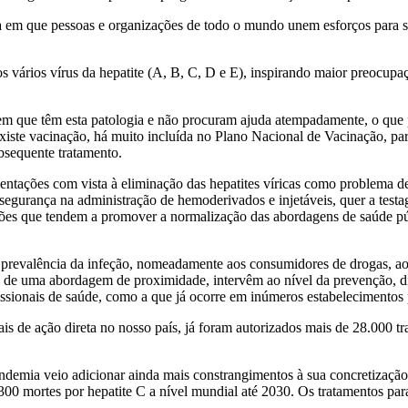
a em que pessoas e organizações de todo o mundo unem esforços para sen
os vários vírus da hepatite (A, B, C, D e E), inspirando maior preocup
m que têm esta patologia e não procuram ajuda atempadamente, o que p
xiste vacinação, há muito incluída no Plano Nacional de Vacinação, par
ubsequente tratamento.
tações com vista à eliminação das hepatites víricas como problema de 
 segurança na administração de hemoderivados e injetáveis, quer a test
ões que tendem a promover a normalização das abordagens de saúde públ
revalência da infeção, nomeadamente aos consumidores de drogas, aos 
s de uma abordagem de proximidade, intervêm ao nível da prevenção, d
ssionais de saúde, como a que já ocorre em inúmeros estabelecimentos p
is de ação direta no nosso país, já foram autorizados mais de 28.000 tr
ndemia veio adicionar ainda mais constrangimentos à sua concretização
300 mortes por hepatite C a nível mundial até 2030. Os tratamentos pa