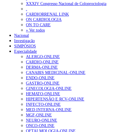
Ordem dos Médicos alerta para riscos no novo sistema de acesso a c
XXXIV Congresso Nacional de Coloproctologia
.
Portugal está a formar os médicos de que precisa?
6 de Agosto, 202
CARDIORRENAL LINK
ON CARDIOLOGIA
ON TO CARE
OTÍCIAS MAIS LIDAS
» Ver todos
Nacional
Investigação
Enfermagem Forense. “Da urgência ao tribunal, cada gesto c
SIMPÓSIOS
203 visualizações
Especialidade
ALERGO-ONLINE
CARDIO-ONLINE
DERMA-ONLINE
CANABIS MEDICINAL-ONLINE
1.º Episódio do Podcast “Frequência Cardio – Sintoniza-te 
ENDO-ONLINE
169 visualizações
GASTRO-ONLINE
GINECOLOGIA-ONLINE
HEMATO-ONLINE
HIPERTENSÃO E RCV-ONLINE
INFECTO-ONLINE
Alguns milhares de utentes podem ficar sem médico de famíl
MED.INTERNA-ONLINE
132 visualizações
MGF-ONLINE
NEURO-ONLINE
ONCO-ONLINE
OFTALMOLOGIA-ONLINE