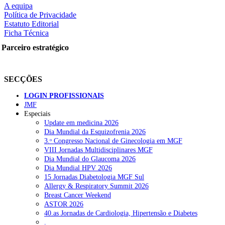
A equipa
Política de Privacidade
Estatuto Editorial
Ficha Técnica
rtilhe nas redes sociais:
Parceiro estratégico
SECÇÕES
LOGIN PROFISSIONAIS
JMF
Especiais
squisar
Update em medicina 2026
Dia Mundial da Esquizofrenia 2026
3.ᵒ Congresso Nacional de Ginecologia em MGF
OTÍCIAS RECENTES
VIII Jornadas Multidisciplinares MGF
Dia Mundial do Glaucoma 2026
Dia Mundial HPV 2026
Quase 11.900 jovens recorreram aos cheques psicólogo e nutricioni
15 Jornadas Diabetologia MGF Sul
Allergy & Respiratory Summit 2026
ULS de Coimbra estreia cirurgia endoscópica do ouvido com apoio
Breast Cancer Weekend
ASTOR 2026
Enfermeiros exigem esclarecimentos sobre eventual gestão privad
40.as Jornadas de Cardiologia, Hipertensão e Diabetes
.