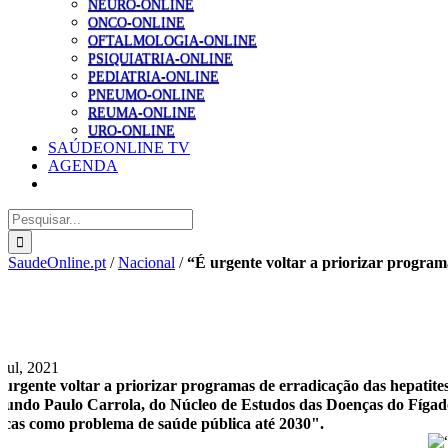
NEURO-ONLINE
ONCO-ONLINE
OFTALMOLOGIA-ONLINE
PSIQUIATRIA-ONLINE
PEDIATRIA-ONLINE
PNEUMO-ONLINE
REUMA-ONLINE
URO-ONLINE
SAÚDEONLINE TV
AGENDA
Pesquisar
SaudeOnline.pt
/
Nacional
/
“É urgente voltar a priorizar program
 Jul, 2021
 urgente voltar a priorizar programas de erradicação das hepatite
gundo Paulo Carrola, do Núcleo de Estudos das Doenças do Fígado
ricas como problema de saúde pública até 2030".