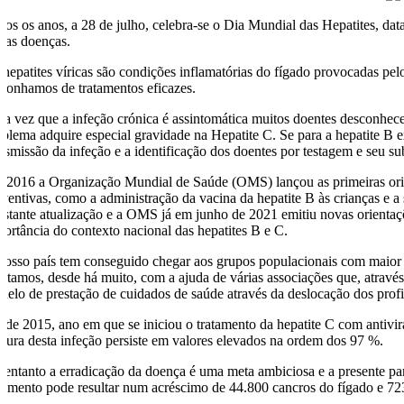
dos os anos, a 28 de julho, celebra-se o Dia Mundial das Hepatites, dat
stas doenças.
 hepatites víricas são condições inflamatórias do fígado provocadas pel
sponhamos de tratamentos eficazes.
a vez que a infeção crónica é assintomática muitos doentes desconhece
oblema adquire especial gravidade na Hepatite C. Se para a hepatite B e
ansmissão da infeção e a identificação dos doentes por testagem e seu s
 2016 a Organização Mundial de Saúde (OMS) lançou as primeiras orien
eventivas, como a administração da vacina da hepatite B às crianças e a
nstante atualização e a OMS já em junho de 2021 emitiu novas orientaç
portância do contexto nacional das hepatites B e C.
nosso país tem conseguido chegar aos grupos populacionais com maior p
ntamos, desde há muito, com a ajuda de várias associações que, atravé
delo de prestação de cuidados de saúde através da deslocação dos profi
sde 2015, ano em que se iniciou o tratamento da hepatite C com antivira
 cura desta infeção persiste em valores elevados na ordem dos 97 %.
 entanto a erradicação da doença é uma meta ambiciosa e a presente pa
atamento pode resultar num acréscimo de 44.800 cancros do fígado e 72