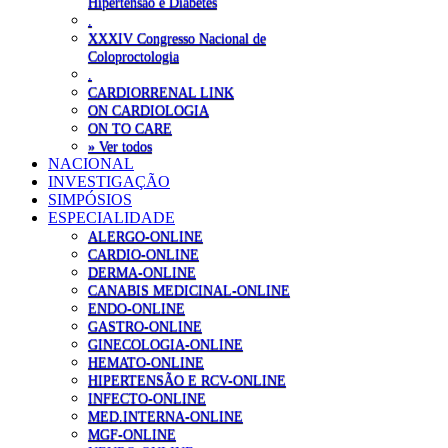
Hipertensão e Diabetes
.
XXXIV Congresso Nacional de
Coloproctologia
.
CARDIORRENAL LINK
ON CARDIOLOGIA
ON TO CARE
» Ver todos
NACIONAL
INVESTIGAÇÃO
SIMPÓSIOS
ESPECIALIDADE
ALERGO-ONLINE
CARDIO-ONLINE
DERMA-ONLINE
CANABIS MEDICINAL-ONLINE
ENDO-ONLINE
GASTRO-ONLINE
GINECOLOGIA-ONLINE
HEMATO-ONLINE
HIPERTENSÃO E RCV-ONLINE
INFECTO-ONLINE
MED.INTERNA-ONLINE
MGF-ONLINE