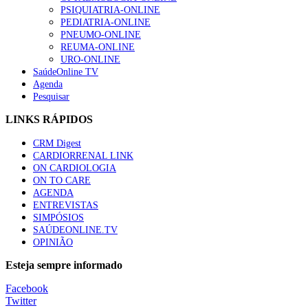
PSIQUIATRIA-ONLINE
“Os programas de rastreio do cancro do pulmão são custo-ef
PEDIATRIA-ONLINE
93 visualizações
PNEUMO-ONLINE
REUMA-ONLINE
URO-ONLINE
SaúdeOnline TV
Agenda
Pesquisar
Quase quatro em cada dez doentes com enfarte apresentavam
87 visualizações
LINKS RÁPIDOS
CRM Digest
CARDIORRENAL LINK
ON CARDIOLOGIA
Trodelvy aprovado para primeira linha no cancro da mama tr
ON TO CARE
61 visualizações
AGENDA
ENTREVISTAS
SIMPÓSIOS
SAÚDEONLINE.TV
OPINIÃO
MAIS NOTÍCIAS
Esteja sempre informado
Quase 11.900 jovens recorreram aos cheques psicólogo e nutricio
Facebook
7 Ago, 2026
|
0 Comments
Twitter