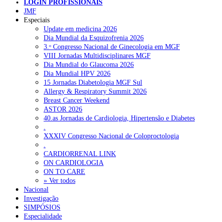
LOGIN PROFISSIONAIS
NOTÍCIAS RECENTES
JMF
Especiais
Update em medicina 2026
Quase 11.900 jovens recorreram aos cheques psicólogo e
Dia Mundial da Esquizofrenia 2026
nutricionista no primeiro mês
7 de Agosto, 2026
3.ᵒ Congresso Nacional de Ginecologia em MGF
VIII Jornadas Multidisciplinares MGF
ULS de Coimbra estreia cirurgia endoscópica do ouvido com
Dia Mundial do Glaucoma 2026
apoio robótico em Portugal
7 de Agosto, 2026
Dia Mundial HPV 2026
15 Jornadas Diabetologia MGF Sul
Enfermeiros exigem esclarecimentos sobre eventual gestão
Allergy & Respiratory Summit 2026
privada da ULS do Algarve
7 de Agosto, 2026
Breast Cancer Weekend
ASTOR 2026
Ordem dos Médicos alerta para riscos no novo sistema de acesso
40.as Jornadas de Cardiologia, Hipertensão e Diabetes
a consultas e cirurgias
7 de Agosto, 2026
.
XXXIV Congresso Nacional de Coloproctologia
Portugal está a formar os médicos de que precisa?
6 de Agosto,
.
2026
CARDIORRENAL LINK
ON CARDIOLOGIA
ON TO CARE
» Ver todos
NOTÍCIAS MAIS LIDAS
Nacional
Investigação
Enfermagem Forense. “Da urgência ao tribunal, cada
SIMPÓSIOS
gesto conta e cada profissional faz a diferença”
Especialidade
203 visualizações