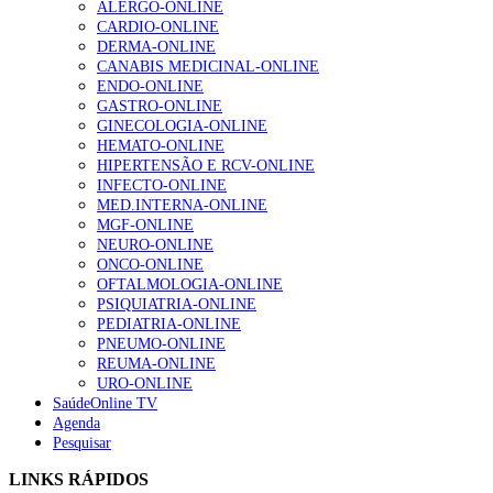
ALERGO-ONLINE
CARDIO-ONLINE
DERMA-ONLINE
CANABIS MEDICINAL-ONLINE
1.º Episódio do Podcast “Frequência Cardio – Sintoniza
ENDO-ONLINE
te na Insuficiência Cardíaca” da Bayer
GASTRO-ONLINE
169 visualizações
GINECOLOGIA-ONLINE
HEMATO-ONLINE
HIPERTENSÃO E RCV-ONLINE
INFECTO-ONLINE
Alguns milhares de utentes podem ficar sem médico de
MED.INTERNA-ONLINE
família com nova regras do registo, alerta associação
MGF-ONLINE
132 visualizações
NEURO-ONLINE
ONCO-ONLINE
OFTALMOLOGIA-ONLINE
PSIQUIATRIA-ONLINE
PEDIATRIA-ONLINE
“Os programas de rastreio do cancro do pulmão são
PNEUMO-ONLINE
custo-efetivos e representam um investimento
REUMA-ONLINE
sustentável para os sistemas de saúde”
URO-ONLINE
93 visualizações
SaúdeOnline TV
Agenda
Pesquisar
Quase quatro em cada dez doentes com enfarte
apresentavam níveis elevados de Lp(a), revela estudo
LINKS RÁPIDOS
87 visualizações