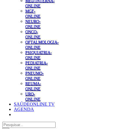
MED.INTERNA-
ONLINE
MGF-
ONLINE
NEURO-
ONLINE
ONCO-
ONLINE
OFTALMOLOGIA-
ONLINE
PSIQUIATRIA-
ONLINE
PEDIATRIA-
ONLINE
PNEUMO-
ONLINE
REUMA-
ONLINE
URO-
ONLINE
SAÚDEONLINE TV
AGENDA
Pesquisar