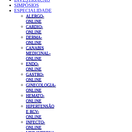
SIMPÓSIOS
ESPECIALIDADE
ALERGO-
ONLINE
CARDIO-
ONLINE
DERMA-
ONLINE
CANABIS
MEDICINAL-
ONLINE
ENDO-
ONLINE
GASTRO-
ONLINE
GINECOLOGIA-
ONLINE
HEMATO-
ONLINE
HIPERTENSÃO
E RCV-
ONLINE
INFECTO-
ONLINE