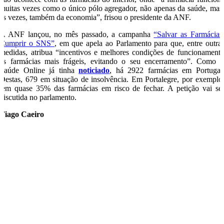
muitas vezes como o único pólo agregador, não apenas da saúde, mas
às vezes, também da economia”, frisou o presidente da ANF.
A ANF lançou, no mês passado, a campanha
“Salvar as Farmácias
Cumprir o SNS”
, em que apela ao Parlamento para que, entre outra
medidas, atribua “incentivos e melhores condições de funcionament
às farmácias mais frágeis, evitando o seu encerramento”. Como 
Saúde Online já tinha
noticiado
, há 2922 farmácias em Portugal
Destas, 679 em situação de insolvência. Em Portalegre, por exemplo
tem quase 35% das farmácias em risco de fechar. A petição vai se
discutida no parlamento.
Tiago Caeiro