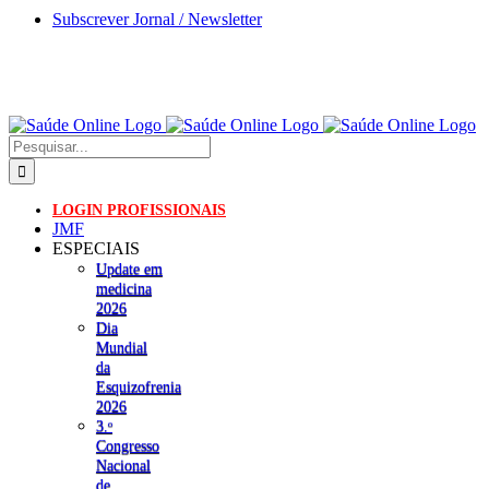
Skip
Subscrever Jornal / Newsletter
to
content
Pesquisar
LOGIN PROFISSIONAIS
JMF
ESPECIAIS
Update em
medicina
2026
Dia
Mundial
da
Esquizofrenia
2026
3.ᵒ
Congresso
Nacional
de