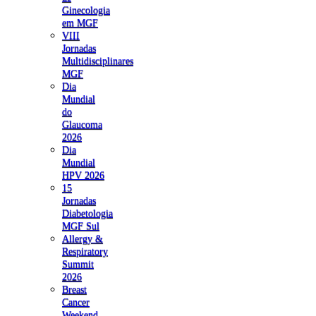
Ginecologia
em MGF
VIII
Jornadas
Multidisciplinares
MGF
Dia
Mundial
do
Glaucoma
2026
Dia
Mundial
HPV 2026
15
Jornadas
Diabetologia
MGF Sul
Allergy &
Respiratory
Summit
2026
Breast
Cancer
Weekend