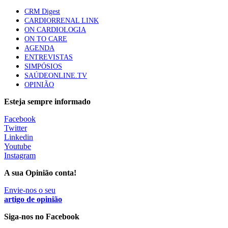
CRM Digest
CARDIORRENAL LINK
ON CARDIOLOGIA
Trodelvy aprovado para primeira linha no cancro da
ON TO CARE
mama triplo negativo metastático em doentes não
AGENDA
elegíveis para inibidores PD-(L)1
ENTREVISTAS
61 visualizações
SIMPÓSIOS
SAÚDEONLINE.TV
OPINIÃO
MAIS NOTÍCIAS
Esteja sempre informado
Facebook
Quase 11.900 jovens recorreram aos cheques psicólogo e
Twitter
nutricionista no primeiro mês
Linkedin
7 Ago, 2026
|
0 Comments
Youtube
Instagram
A sua Opinião conta!
ULS de Coimbra estreia cirurgia endoscópica do ouvido com
apoio robótico em Portugal
Envie-nos o seu
artigo de opinião
7 Ago, 2026
|
0 Comments
Siga-nos no Facebook