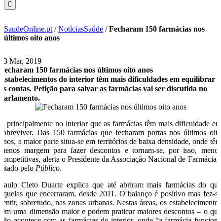
SaudeOnline.pt
/
NotíciasSaúde
/
Fecharam 150 farmácias nos
últimos oito anos
13 Mar, 2019
Fecharam 150 farmácias nos últimos oito anos
Estabelecimentos do interior têm mais dificuldades em equilibrar
as contas. Petição para salvar as farmácias vai ser discutida no
parlamento.
É principalmente no interior que as farmácias têm mais dificuldade e
sobreviver. Das 150 farmácias que fecharam portas nos últimos oit
anos, a maior parte situa-se em territórios de baixa densidade, onde tê
menos margem para fazer descontos e tornam-se, por isso, meno
competitivas, alerta o Presidente da Associação Nacional de Farmácias
citado pelo
Público
.
Paulo Cleto Duarte explica que até abriram mais farmácias do qu
aquelas que encerraram, desde 2011. O balanço é positivo mas fez-s
sentir, sobretudo, nas zonas urbanas. Nestas áreas, os estabelecimento
têm uma dimensão maior e podem praticar maiores descontos – o qu
não acontece com as farmácias do interior, onde “a farmácia funcion