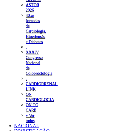
ASTOR
2026
40.as
Jornadas
de
Cardiologia,
Hipertensão
e Diabetes
.
XXXIV
Congresso
Nacional
de
Coloproctologia
.
CARDIORRENAL
LINK
ON
CARDIOLOGIA
ON TO
CARE
» Ver
todos
NACIONAL
INVESTIGAÇÃO