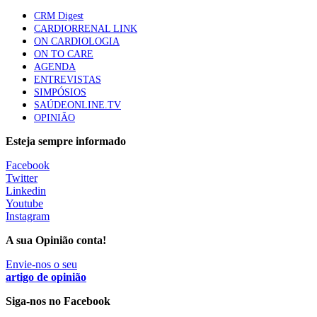
87 visualizações
CRM Digest
CARDIORRENAL LINK
ON CARDIOLOGIA
ON TO CARE
Trodelvy aprovado para primeira linha no cancro da
AGENDA
mama triplo negativo metastático em doentes não
ENTREVISTAS
elegíveis para inibidores PD-(L)1
SIMPÓSIOS
61 visualizações
SAÚDEONLINE.TV
OPINIÃO
MAIS NOTÍCIAS
Esteja sempre informado
Facebook
Twitter
Quase 11.900 jovens recorreram aos cheques psicólogo e
Linkedin
nutricionista no primeiro mês
Youtube
7 Ago, 2026
|
0 Comments
Instagram
A sua Opinião conta!
ULS de Coimbra estreia cirurgia endoscópica do ouvido com
Envie-nos o seu
apoio robótico em Portugal
artigo de opinião
7 Ago, 2026
|
0 Comments
Siga-nos no Facebook