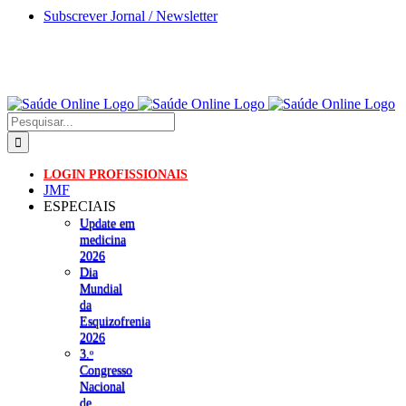
Skip
Subscrever Jornal / Newsletter
to
content
Pesquisar
LOGIN PROFISSIONAIS
JMF
ESPECIAIS
Update em
medicina
2026
Dia
Mundial
da
Esquizofrenia
2026
3.ᵒ
Congresso
Nacional
de