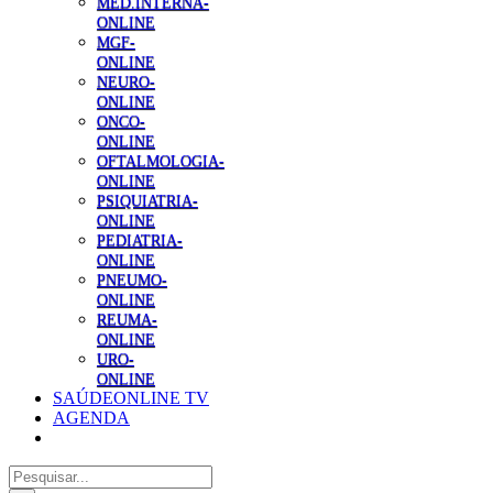
MED.INTERNA-
ONLINE
MGF-
ONLINE
NEURO-
ONLINE
ONCO-
ONLINE
OFTALMOLOGIA-
ONLINE
PSIQUIATRIA-
ONLINE
PEDIATRIA-
ONLINE
PNEUMO-
ONLINE
REUMA-
ONLINE
URO-
ONLINE
SAÚDEONLINE TV
AGENDA
Pesquisar