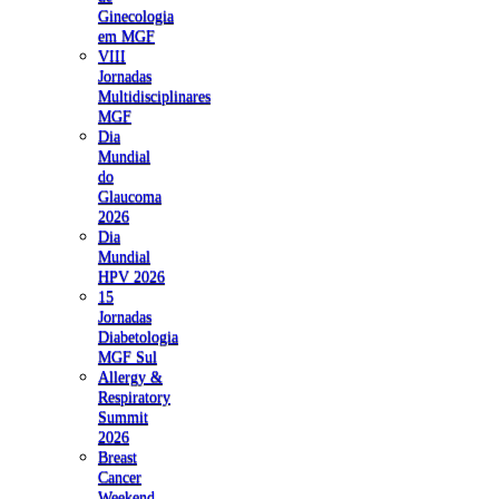
Ginecologia
em MGF
VIII
Jornadas
Multidisciplinares
MGF
Dia
Mundial
do
Glaucoma
2026
Dia
Mundial
HPV 2026
15
Jornadas
Diabetologia
MGF Sul
Allergy &
Respiratory
Summit
2026
Breast
Cancer
Weekend