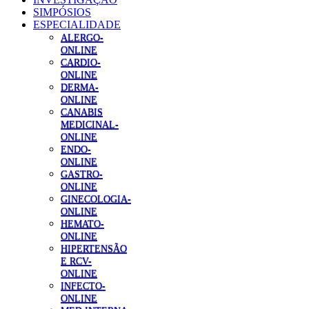
SIMPÓSIOS
ESPECIALIDADE
ALERGO-
ONLINE
CARDIO-
ONLINE
DERMA-
ONLINE
CANABIS
MEDICINAL-
ONLINE
ENDO-
ONLINE
GASTRO-
ONLINE
GINECOLOGIA-
ONLINE
HEMATO-
ONLINE
HIPERTENSÃO
E RCV-
ONLINE
INFECTO-
ONLINE