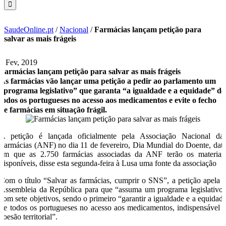
SaudeOnline.pt
/
Nacional
/
Farmácias lançam petição para
salvar as mais frágeis
6 Fev, 2019
Farmácias lançam petição para salvar as mais frágeis
As farmácias vão lançar uma petição a pedir ao parlamento um
“programa legislativo” que garanta “a igualdade e a equidade” de
todos os portugueses no acesso aos medicamentos e evite o fecho
de farmácias em situação frágil.
A petição é lançada oficialmente pela Associação Nacional da
Farmácias (ANF) no dia 11 de fevereiro, Dia Mundial do Doente, dat
em que as 2.750 farmácias associadas da ANF terão os materiai
disponíveis, disse esta segunda-feira à Lusa uma fonte da associação
Com o título “Salvar as farmácias, cumprir o SNS”, a petição apela 
Assembleia da República para que “assuma um programa legislativo
com sete objetivos, sendo o primeiro “garantir a igualdade e a equidad
de todos os portugueses no acesso aos medicamentos, indispensável 
coesão territorial”.