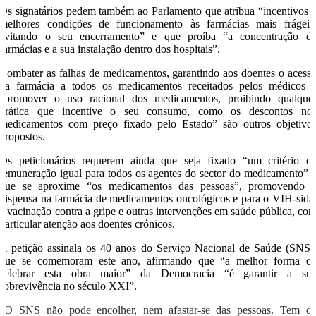
Os signatários pedem também ao Parlamento que atribua “incentivos 
melhores condições de funcionamento às farmácias mais frágeis
evitando o seu encerramento” e que proíba “a concentração d
farmácias e a sua instalação dentro dos hospitais”.
Combater as falhas de medicamentos, garantindo aos doentes o acess
na farmácia a todos os medicamentos receitados pelos médicos 
“promover o uso racional dos medicamentos, proibindo qualque
prática que incentive o seu consumo, como os descontos no
medicamentos com preço fixado pelo Estado” são outros objetivo
propostos.
Os peticionários requerem ainda que seja fixado “um critério d
remuneração igual para todos os agentes do sector do medicamento” 
que se aproxime “os medicamentos das pessoas”, promovendo 
dispensa na farmácia de medicamentos oncológicos e para o VIH-sida
a vacinação contra a gripe e outras intervenções em saúde pública, co
particular atenção aos doentes crónicos.
A petição assinala os 40 anos do Serviço Nacional de Saúde (SNS)
que se comemoram este ano, afirmando que “a melhor forma d
celebrar esta obra maior” da Democracia “é garantir a su
sobrevivência no século XXI”.
“O SNS não pode encolher, nem afastar-se das pessoas. Tem d