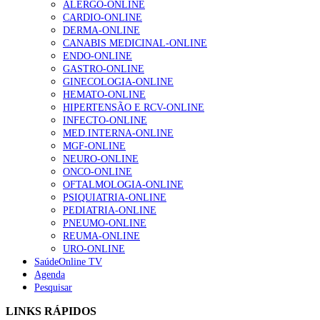
ALERGO-ONLINE
203 visualizações
CARDIO-ONLINE
DERMA-ONLINE
CANABIS MEDICINAL-ONLINE
ENDO-ONLINE
1.º Episódio do Podcast “Frequência Cardio – Sintoniza
GASTRO-ONLINE
te na Insuficiência Cardíaca” da Bayer
GINECOLOGIA-ONLINE
169 visualizações
HEMATO-ONLINE
HIPERTENSÃO E RCV-ONLINE
INFECTO-ONLINE
MED.INTERNA-ONLINE
Alguns milhares de utentes podem ficar sem médico de
MGF-ONLINE
família com nova regras do registo, alerta associação
NEURO-ONLINE
132 visualizações
ONCO-ONLINE
OFTALMOLOGIA-ONLINE
PSIQUIATRIA-ONLINE
PEDIATRIA-ONLINE
PNEUMO-ONLINE
“Os programas de rastreio do cancro do pulmão são
REUMA-ONLINE
custo-efetivos e representam um investimento
URO-ONLINE
sustentável para os sistemas de saúde”
SaúdeOnline TV
93 visualizações
Agenda
Pesquisar
Quase quatro em cada dez doentes com enfarte
LINKS RÁPIDOS
apresentavam níveis elevados de Lp(a), revela estudo