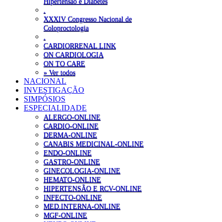
Hipertensão e Diabetes
.
XXXIV Congresso Nacional de
Coloproctologia
.
CARDIORRENAL LINK
ON CARDIOLOGIA
ON TO CARE
» Ver todos
NACIONAL
INVESTIGAÇÃO
SIMPÓSIOS
ESPECIALIDADE
ALERGO-ONLINE
CARDIO-ONLINE
DERMA-ONLINE
CANABIS MEDICINAL-ONLINE
ENDO-ONLINE
GASTRO-ONLINE
GINECOLOGIA-ONLINE
HEMATO-ONLINE
HIPERTENSÃO E RCV-ONLINE
INFECTO-ONLINE
MED.INTERNA-ONLINE
MGF-ONLINE