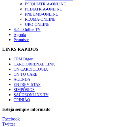
PSIQUIATRIA-ONLINE
PEDIATRIA-ONLINE
PNEUMO-ONLINE
Trodelvy aprovado para primeira linha no cancro da mama tr
REUMA-ONLINE
61 visualizações
URO-ONLINE
SaúdeOnline TV
Agenda
Pesquisar
LINKS RÁPIDOS
CRM Digest
CARDIORRENAL LINK
ON CARDIOLOGIA
ON TO CARE
AGENDA
ENTREVISTAS
SIMPÓSIOS
SAÚDEONLINE.TV
OPINIÃO
Esteja sempre informado
Facebook
Twitter