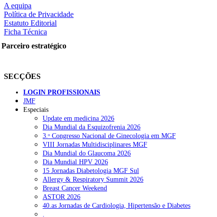
A equipa
rtilhe nas redes sociais:
Política de Privacidade
squisar
Estatuto Editorial
Ficha Técnica
Parceiro estratégico
OTÍCIAS RECENTES
ULS de Coimbra estreia cirurgia endoscópica do ouvido com apoio
SECÇÕES
LOGIN PROFISSIONAIS
Enfermeiros exigem esclarecimentos sobre eventual gestão privad
JMF
Especiais
Ordem dos Médicos alerta para riscos no novo sistema de acesso a c
Update em medicina 2026
Dia Mundial da Esquizofrenia 2026
Portugal está a formar os médicos de que precisa?
6 de Agosto, 202
3.ᵒ Congresso Nacional de Ginecologia em MGF
VIII Jornadas Multidisciplinares MGF
Estudantes de Medicina representados na 79.ª World Health Assem
Dia Mundial do Glaucoma 2026
Dia Mundial HPV 2026
15 Jornadas Diabetologia MGF Sul
OTÍCIAS MAIS LIDAS
Allergy & Respiratory Summit 2026
Breast Cancer Weekend
ASTOR 2026
Enfermagem Forense. “Da urgência ao tribunal, cada gesto c
40.as Jornadas de Cardiologia, Hipertensão e Diabetes
202 visualizações
.