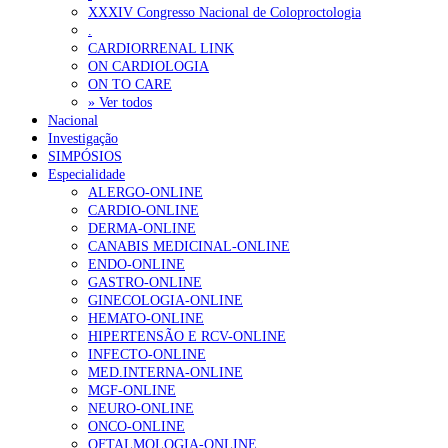
XXXIV Congresso Nacional de Coloproctologia
.
CARDIORRENAL LINK
ON CARDIOLOGIA
Alguns milhares de utentes podem ficar sem médico de famíl
ON TO CARE
155 visualizações
» Ver todos
Nacional
Investigação
SIMPÓSIOS
Especialidade
1.º Episódio do Podcast “Frequência Cardio – Sintoniza-te 
ALERGO-ONLINE
94 visualizações
CARDIO-ONLINE
DERMA-ONLINE
CANABIS MEDICINAL-ONLINE
ENDO-ONLINE
GASTRO-ONLINE
“Os programas de rastreio do cancro do pulmão são custo-ef
GINECOLOGIA-ONLINE
88 visualizações
HEMATO-ONLINE
HIPERTENSÃO E RCV-ONLINE
INFECTO-ONLINE
MED.INTERNA-ONLINE
MGF-ONLINE
Quase quatro em cada dez doentes com enfarte apresentavam
NEURO-ONLINE
86 visualizações
ONCO-ONLINE
OFTALMOLOGIA-ONLINE