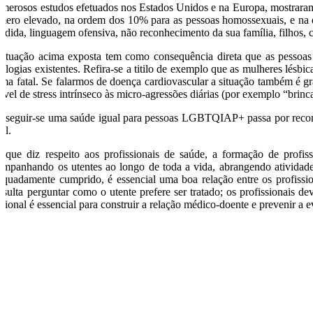
merosos estudos efetuados nos Estados Unidos e na Europa, mostraram 
mero elevado, na ordem dos 10% para as pessoas homossexuais, e na or
endida, linguagem ofensiva, não reconhecimento da sua família, filhos, c
situação acima exposta tem como consequência direta que as pesso
tologias existentes. Refira-se a titilo de exemplo que as mulheres lé
ma fatal. Se falarmos de doença cardiovascular a situação também é g
nível de stress intrínseco às micro-agressões diárias (por exemplo “brin
nseguir-se uma saúde igual para pessoas LGBTQIAP+ passa por reconhece
al.
 que diz respeito aos profissionais de saúde, a formação de profiss
ompanhando os utentes ao longo de toda a vida, abrangendo atividades
equadamente cumprido, é essencial uma boa relação entre os profission
nsulta perguntar como o utente prefere ser tratado; os profissionais 
icional é essencial para construir a relação médico-doente e prevenir 