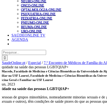
NEURO-ONLINE
ONCO-ONLINE
OFTALMOLOGIA-ONLINE
PSIQUIATRIA-ONLINE
PEDIATRIA-ONLINE
PNEUMO-ONLINE
REUMA-ONLINE
URO-ONLINE
SAÚDEONLINE TV
AGENDA
Pesquisar
SaudeOnline.pt
/
Especial
/
7.º Encontro de Médicos de Família do A
 Macedo, Faculdade de Medicina e Ciências Biomédicas da Universidade do Al
iliar na USF Lauroé, Faculdade de Medicina e Ciências Biomédicas da Univer
icina Geral e Familiar na USF Lauroé
 Jun, 2023
uidade na saúde das pessoas LGBTQIAP+
 pessoas de grupos minoritários, nomeadamente minorias sexuais e de g
nsexuais e outros), têm condições de saúde piores do que as pessoas que