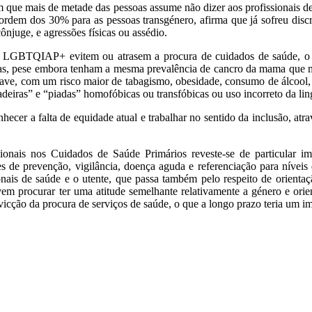
que mais de metade das pessoas assume não dizer aos profissionais de 
dem dos 30% para as pessoas transgénero, afirma que já sofreu discr
ônjuge, e agressões físicas ou assédio.
as LGBTQIAP+ evitem ou atrasem a procura de cuidados de saúde, o
sbicas, pese embora tenham a mesma prevalência de cancro da mama que m
rave, com um risco maior de tabagismo, obesidade, consumo de álcool
cadeiras” e “piadas” homofóbicas ou transfóbicas ou uso incorreto da li
r a falta de equidade atual e trabalhar no sentido da inclusão, atrav
ionais nos Cuidados de Saúde Primários reveste-se de particular im
 de prevenção, vigilância, doença aguda e referenciação para níveis
ais de saúde e o utente, que passa também pelo respeito de orientaçã
devem procurar ter uma atitude semelhante relativamente a género e or
a evicção da procura de serviços de saúde, o que a longo prazo teria 