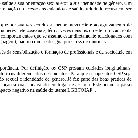
saúde a sua orientação sexual e/ou a sua identidade de género. Um
iminação no acesso aos cuidados de saúde, referindo recusa em ser
 que por sua vez conduz a menor prevenção e ao agravamento de
ulheres heterossexuais, têm 3 vezes mais risco de ter um cancro da
, comportamentos que se assume estar diretamente relacionados com
nguagem), naquilo que se designa por stress de minorias.
és da sensibilização e formação de profissionais e da sociedade em
portância. Por definição, os CSP prestam cuidados longitudinais,
 de mais diferenciados de cuidados. Para que o papel dos CSP seja
o sexual e identidade de género. Já faz parte das boas práticas de
ientação sexual, indagando em lugar de assumir. Este pequeno passo
um impacto negativo na saúde do utente LGBTQIAP+.