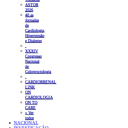
ASTOR
2026
40.as
Jornadas
de
Cardiologia,
Hipertensão
e Diabetes
.
XXXIV
Congresso
Nacional
de
Coloproctologia
.
CARDIORRENAL
LINK
ON
CARDIOLOGIA
ON TO
CARE
» Ver
todos
NACIONAL
INVESTIGAÇÃO