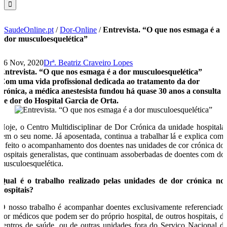
SaudeOnline.pt
/
Dor-Online
/
Entrevista. “O que nos esmaga é a
dor musculoesquelética”
26 Nov, 2020
Drª. Beatriz Craveiro Lopes
Entrevista. “O que nos esmaga é a dor musculoesquelética”
Com uma vida profissional dedicada ao tratamento da dor
crónica, a médica anestesista fundou há quase 30 anos a consulta
de dor do Hospital Garcia de Orta.
Hoje, o Centro Multidisciplinar de Dor Crónica da unidade hospitala
tem o seu nome. Já aposentada, continua a trabalhar lá e explica com
é feito o acompanhamento dos doentes nas unidades de cor crónica do
hospitais generalistas, que continuam assoberbadas de doentes com do
musculoesquelética.
Qual é o trabalho realizado pelas unidades de dor crónica no
hospitais?
O nosso trabalho é acompanhar doentes exclusivamente referenciado
por médicos que podem ser do próprio hospital, de outros hospitais, d
centros de saúde, ou de outras unidades fora do Serviço Nacional d