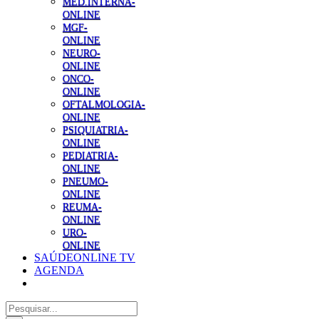
MED.INTERNA-
ONLINE
MGF-
ONLINE
NEURO-
ONLINE
ONCO-
ONLINE
OFTALMOLOGIA-
ONLINE
PSIQUIATRIA-
ONLINE
PEDIATRIA-
ONLINE
PNEUMO-
ONLINE
REUMA-
ONLINE
URO-
ONLINE
SAÚDEONLINE TV
AGENDA
Pesquisar