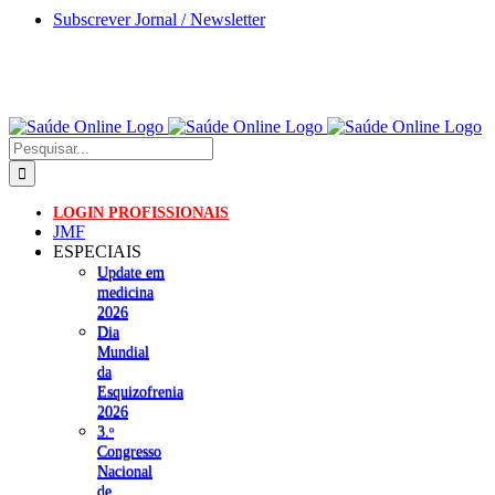
Skip
Subscrever Jornal / Newsletter
to
content
Pesquisar
LOGIN PROFISSIONAIS
JMF
ESPECIAIS
Update em
medicina
2026
Dia
Mundial
da
Esquizofrenia
2026
3.ᵒ
Congresso
Nacional
de