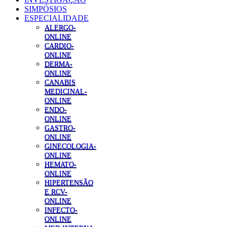
SIMPÓSIOS
ESPECIALIDADE
ALERGO-
ONLINE
CARDIO-
ONLINE
DERMA-
ONLINE
CANABIS
MEDICINAL-
ONLINE
ENDO-
ONLINE
GASTRO-
ONLINE
GINECOLOGIA-
ONLINE
HEMATO-
ONLINE
HIPERTENSÃO
E RCV-
ONLINE
INFECTO-
ONLINE