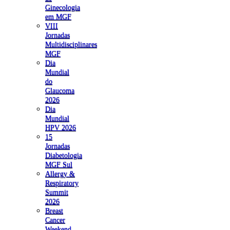
Ginecologia
em MGF
VIII
Jornadas
Multidisciplinares
MGF
Dia
Mundial
do
Glaucoma
2026
Dia
Mundial
HPV 2026
15
Jornadas
Diabetologia
MGF Sul
Allergy &
Respiratory
Summit
2026
Breast
Cancer
Weekend