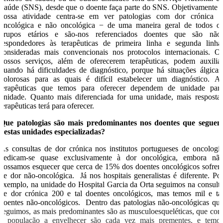
Saúde (SNS), desde que o doente faça parte do SNS. Objetivamente 
nossa atividade centra-se em ver patologias com dor crónica 
oncológica e não oncológica − de uma maneira geral de todos o
grupos etários e são-nos referenciados doentes que são não
respondedores às terapêuticas de primeira linha e segunda linha
consideradas mais convencionais nos protocolos internacionais. O
nossos serviços, além de oferecerem terapêuticas, podem auxilia
quando há dificuldades de diagnóstico, porque há situações álgicas
dolorosas para as quais é difícil estabelecer um diagnóstico. A
terapêuticas que temos para oferecer dependem de unidade par
unidade. Quanto mais diferenciada for uma unidade, mais resposta
terapêuticas terá para oferecer.
Que patologias são mais predominantes nos doentes que segue
nestas unidades especializadas?
As consultas de dor crónica nos institutos portugueses de oncologi
dedicam-se quase exclusivamente à dor oncológica, embora nã
possamos esquecer que cerca de 15% dos doentes oncológicos sofre
de dor não-oncológica. Já nos hospitais generalistas é diferente. Po
exemplo, na unidade do Hospital Garcia da Orta seguimos na consult
de dor crónica 200 e tal doentes oncológicos, mas temos mil e ta
doentes não-oncológicos. Dentro das patologias não-oncológicas qu
seguimos, as mais predominantes são as musculoesqueléticas, que co
a população a envelhecer são cada vez mais prementes, e temo