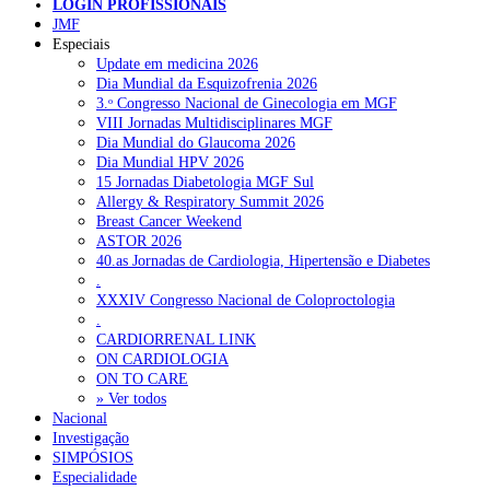
LOGIN PROFISSIONAIS
Pesquisar
JMF
Especiais
Update em medicina 2026
Dia Mundial da Esquizofrenia 2026
NOTÍCIAS RECENTES
3.ᵒ Congresso Nacional de Ginecologia em MGF
VIII Jornadas Multidisciplinares MGF
Quase 11.900 jovens recorreram aos cheques psicólogo e
Dia Mundial do Glaucoma 2026
nutricionista no primeiro mês
7 de Agosto, 2026
Dia Mundial HPV 2026
15 Jornadas Diabetologia MGF Sul
ULS de Coimbra estreia cirurgia endoscópica do ouvido com
Allergy & Respiratory Summit 2026
apoio robótico em Portugal
7 de Agosto, 2026
Breast Cancer Weekend
ASTOR 2026
Enfermeiros exigem esclarecimentos sobre eventual gestão
40.as Jornadas de Cardiologia, Hipertensão e Diabetes
privada da ULS do Algarve
7 de Agosto, 2026
.
XXXIV Congresso Nacional de Coloproctologia
Ordem dos Médicos alerta para riscos no novo sistema de acesso
.
a consultas e cirurgias
7 de Agosto, 2026
CARDIORRENAL LINK
ON CARDIOLOGIA
ON TO CARE
Portugal está a formar os médicos de que precisa?
6 de Agosto,
» Ver todos
2026
Nacional
Investigação
SIMPÓSIOS
NOTÍCIAS MAIS LIDAS
Especialidade