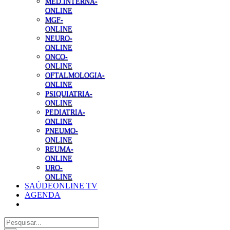
MED.INTERNA-
ONLINE
MGF-
ONLINE
NEURO-
ONLINE
ONCO-
ONLINE
OFTALMOLOGIA-
ONLINE
PSIQUIATRIA-
ONLINE
PEDIATRIA-
ONLINE
PNEUMO-
ONLINE
REUMA-
ONLINE
URO-
ONLINE
SAÚDEONLINE TV
AGENDA
Pesquisar