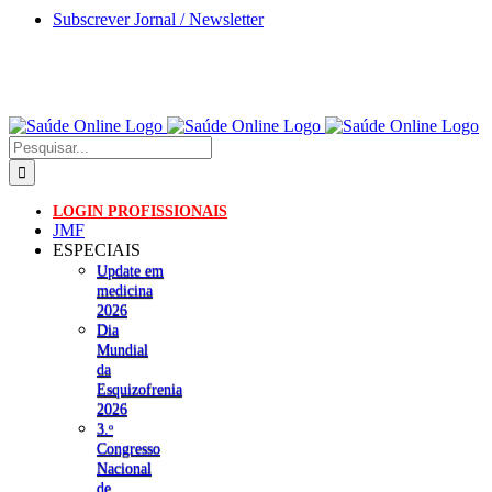
Skip
Subscrever Jornal / Newsletter
to
content
Pesquisar
LOGIN PROFISSIONAIS
JMF
ESPECIAIS
Update em
medicina
2026
Dia
Mundial
da
Esquizofrenia
2026
3.ᵒ
Congresso
Nacional
de