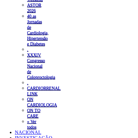
ASTOR
2026
40.as
Jornadas
de
Cardiologia,
Hipertensão
e Diabetes
.
XXXIV
Congresso
Nacional
de
Coloproctologia
.
CARDIORRENAL
LINK
ON
CARDIOLOGIA
ON TO
CARE
» Ver
todos
NACIONAL
INVESTIGAÇÃO