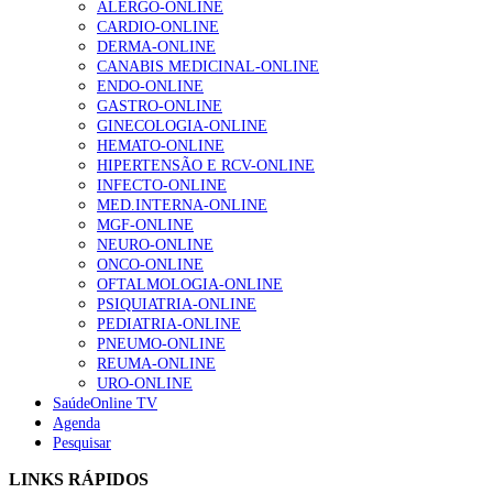
ALERGO-ONLINE
Enfermagem Forense. “Da urgência ao tribunal, cada
CARDIO-ONLINE
gesto conta e cada profissional faz a diferença”
DERMA-ONLINE
203 visualizações
CANABIS MEDICINAL-ONLINE
ENDO-ONLINE
GASTRO-ONLINE
GINECOLOGIA-ONLINE
1.º Episódio do Podcast “Frequência Cardio – Sintoniza
HEMATO-ONLINE
te na Insuficiência Cardíaca” da Bayer
HIPERTENSÃO E RCV-ONLINE
169 visualizações
INFECTO-ONLINE
MED.INTERNA-ONLINE
MGF-ONLINE
NEURO-ONLINE
ONCO-ONLINE
Alguns milhares de utentes podem ficar sem médico de
OFTALMOLOGIA-ONLINE
família com nova regras do registo, alerta associação
PSIQUIATRIA-ONLINE
132 visualizações
PEDIATRIA-ONLINE
PNEUMO-ONLINE
REUMA-ONLINE
URO-ONLINE
“Os programas de rastreio do cancro do pulmão são
SaúdeOnline TV
custo-efetivos e representam um investimento
Agenda
sustentável para os sistemas de saúde”
Pesquisar
93 visualizações
LINKS RÁPIDOS