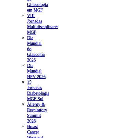
Ginecologia
em MGF
VIII
Jornadas
Multidisciplinares
MGF
Dia
Mundial
do
Glaucoma
2026
Dia
Mundial
HPV 2026
15
Jornadas
Diabetologia
MGF Sul
Allergy &
Respiratory
Summit
2026
Breast
Cancer
Weekend