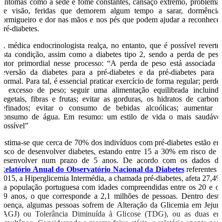
sintomas como a sede e fome constantes, cansaço extremo, problema
de visão, feridas que demorem algum tempo a sarar, dormência
formigueiro e dor nas mãos e nos pés que podem ajudar a reconhece
pré-diabetes.
A médica endocrinologista realça, no entanto, que é possível reverte
esta condição, assim como a diabetes tipo 2, sendo a perda de pes
fator primordial nesse processo: “A perda de peso está associada 
reversão da diabetes para a pré-diabetes e da pré-diabetes para 
normal. Para tal, é essencial praticar exercício de forma regular; perde
o excesso de peso; seguir uma alimentação equilibrada incluind
vegetais, fibras e frutas; evitar as gorduras, os hidratos de carbon
refinados; evitar o consumo de bebidas alcoólicas; aumentar 
consumo de água. Em resumo: um estilo de vida o mais saudáve
possível”
Estima-se que cerca de 70% dos indivíduos com pré-diabetes estão e
risco de desenvolver diabetes, estando entre 15 a 30% em risco de 
desenvolver num prazo de 5 anos. De acordo com os dados d
Relatório Anual do Observatório Nacional da Diabetes
referentes 
2015, a Hiperglicemia Intermédia, a chamada pré-diabetes, afeta 27,4
da população portuguesa com idades compreendidas entre os 20 e o
79 anos, o que corresponde a 2,1 milhões de pessoas. Dentro dest
doença, algumas pessoas sofrem de Alteração da Glicemia em Jeju
(AGJ) ou Tolerância Diminuída à Glicose (TDG), ou as duas e