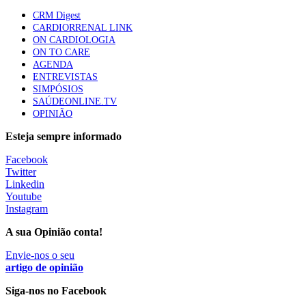
Quase quatro em cada dez doentes com enfarte
CRM Digest
apresentavam níveis elevados de Lp(a), revela estudo
CARDIORRENAL LINK
87 visualizações
ON CARDIOLOGIA
ON TO CARE
AGENDA
ENTREVISTAS
Trodelvy aprovado para primeira linha no cancro da
SIMPÓSIOS
mama triplo negativo metastático em doentes não
SAÚDEONLINE.TV
elegíveis para inibidores PD-(L)1
OPINIÃO
61 visualizações
Esteja sempre informado
MAIS NOTÍCIAS
Facebook
Twitter
Linkedin
Youtube
Enfermeiros exigem esclarecimentos sobre eventual gestão
Instagram
privada da ULS do Algarve
7 Ago, 2026
A sua Opinião conta!
|
0 Comments
Envie-nos o seu
artigo de opinião
Estudantes de Medicina representados na 79.ª World Health
Assembly
Siga-nos no Facebook