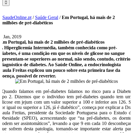
SaudeOnline.pt
/
Saúde Geral
/
Em Portugal, há mais de 2
milhões de pré-diabéticos
8 Jan, 2019
Em Portugal, há mais de 2 milhões de pré-diabéticos
A Hiperglicemia Intermédia, também conhecida como pré-
diabetes, é uma condição em que os níveis de glicose no sangue
apresentam-se superiores ao normal, não sendo, contudo, critério
diagnóstico de diabetes. Ao Saúde Online, a endocrinologista
Paula Freitas explicou um pouco sobre esta primeira fase da
doença, possível de reverter.
“Quando falamos em pré-diabetes falamos no risco para a Diabete
tipo 2. Dizemos que o individuo tem pré-diabetes quando tem um
glicose em jejum com um valor superior a 100 e inferior aos 126. S
for igual ou superior a 126, já é diabético”, começa por explicar a Dra
Paula Freitas, presidente da Sociedade Portuguesa para o Estudo d
Obesidade (SPEO), acrescentando que “na pré-diabetes, os doente
podem ser assintomáticos”, levando a que 9 em cada 10 desconheça
que sofrem desta patologia, tornando-se importante estar alerta par