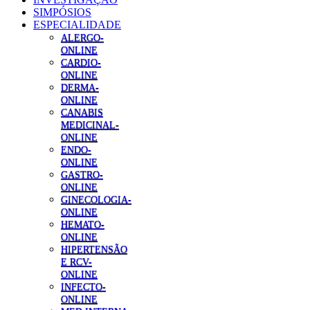
SIMPÓSIOS
ESPECIALIDADE
ALERGO-
ONLINE
CARDIO-
ONLINE
DERMA-
ONLINE
CANABIS
MEDICINAL-
ONLINE
ENDO-
ONLINE
GASTRO-
ONLINE
GINECOLOGIA-
ONLINE
HEMATO-
ONLINE
HIPERTENSÃO
E RCV-
ONLINE
INFECTO-
ONLINE