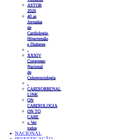
ASTOR
2026
40.as
Jornadas
de
Cardiologia,
Hipertensão
e Diabetes
.
XXXIV
Congresso
Nacional
de
Coloproctologia
.
CARDIORRENAL
LINK
ON
CARDIOLOGIA
ON TO
CARE
» Ver
todos
NACIONAL
INVESTIGAÇÃO