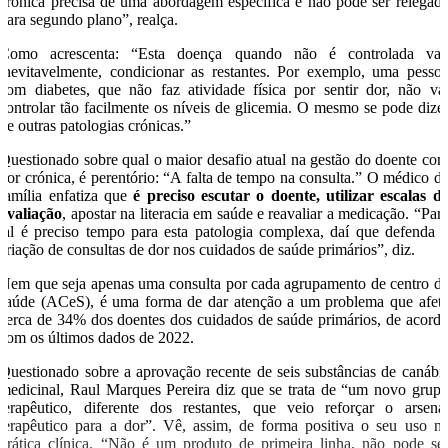
crónica precisa de uma abordagem específica e não pode ser relegad
para segundo plano”, realça.
Como acrescenta: “Esta doença quando não é controlada vai
inevitavelmente, condicionar as restantes. Por exemplo, uma pesso
com diabetes, que não faz atividade física por sentir dor, não va
controlar tão facilmente os níveis de glicemia. O mesmo se pode dize
de outras patologias crónicas.”
Questionado sobre qual o maior desafio atual na gestão do doente co
dor crónica, é perentório: “A falta de tempo na consulta.” O médico d
família enfatiza que
é preciso escutar o doente, utilizar escalas d
avaliação
, apostar na literacia em saúde e reavaliar a medicação. “Par
tal é preciso tempo para esta patologia complexa, daí que defenda 
criação de consultas de dor nos cuidados de saúde primários”, diz.
Nem que seja apenas uma consulta por cada agrupamento de centro d
saúde (ACeS), é uma forma de dar atenção a um problema que afet
cerca de 34% dos doentes dos cuidados de saúde primários, de acord
com os últimos dados de 2022.
Questionado sobre a aprovação recente de seis substâncias de canábi
medicinal, Raul Marques Pereira diz que se trata de “um novo grup
terapêutico, diferente dos restantes, que veio reforçar o arsena
terapêutico para a dor”. Vê, assim, de forma positiva o seu uso n
prática clínica. “Não é um produto de primeira linha, não pode se