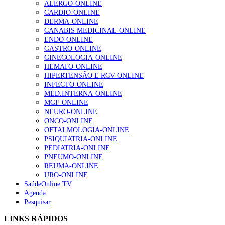
ALERGO-ONLINE
Enfermagem Forense. “Da urgência ao tribunal, cada
CARDIO-ONLINE
gesto conta e cada profissional faz a diferença”
DERMA-ONLINE
203 visualizações
CANABIS MEDICINAL-ONLINE
ENDO-ONLINE
GASTRO-ONLINE
GINECOLOGIA-ONLINE
1.º Episódio do Podcast “Frequência Cardio – Sintoniza
HEMATO-ONLINE
te na Insuficiência Cardíaca” da Bayer
HIPERTENSÃO E RCV-ONLINE
169 visualizações
INFECTO-ONLINE
MED.INTERNA-ONLINE
MGF-ONLINE
NEURO-ONLINE
ONCO-ONLINE
Alguns milhares de utentes podem ficar sem médico de
OFTALMOLOGIA-ONLINE
família com nova regras do registo, alerta associação
PSIQUIATRIA-ONLINE
132 visualizações
PEDIATRIA-ONLINE
PNEUMO-ONLINE
REUMA-ONLINE
URO-ONLINE
“Os programas de rastreio do cancro do pulmão são
SaúdeOnline TV
custo-efetivos e representam um investimento
Agenda
sustentável para os sistemas de saúde”
Pesquisar
93 visualizações
LINKS RÁPIDOS