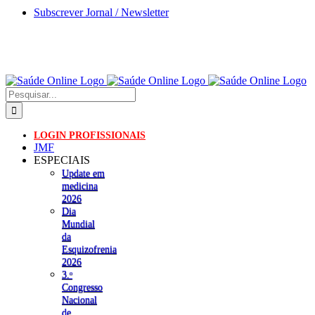
Skip
Subscrever Jornal / Newsletter
to
content
Pesquisar
LOGIN PROFISSIONAIS
JMF
ESPECIAIS
Update em
medicina
2026
Dia
Mundial
da
Esquizofrenia
2026
3.ᵒ
Congresso
Nacional
de