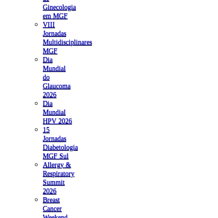
Ginecologia
em MGF
VIII
Jornadas
Multidisciplinares
MGF
Dia
Mundial
do
Glaucoma
2026
Dia
Mundial
HPV 2026
15
Jornadas
Diabetologia
MGF Sul
Allergy &
Respiratory
Summit
2026
Breast
Cancer
Weekend