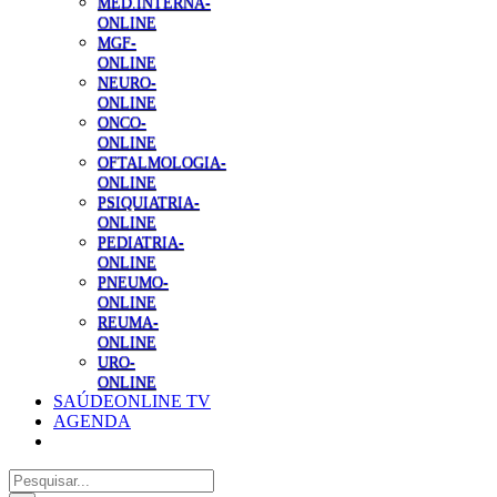
MED.INTERNA-
ONLINE
MGF-
ONLINE
NEURO-
ONLINE
ONCO-
ONLINE
OFTALMOLOGIA-
ONLINE
PSIQUIATRIA-
ONLINE
PEDIATRIA-
ONLINE
PNEUMO-
ONLINE
REUMA-
ONLINE
URO-
ONLINE
SAÚDEONLINE TV
AGENDA
Pesquisar