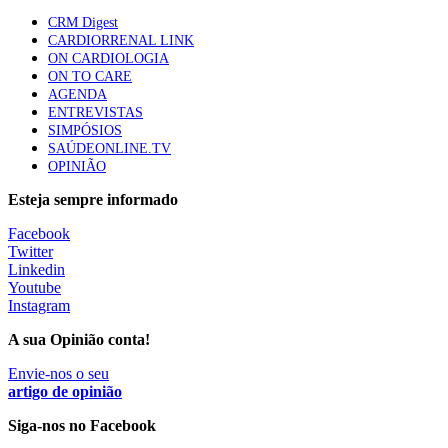
Quase quatro em cada dez doentes com enfarte
CRM Digest
apresentavam níveis elevados de Lp(a), revela estudo
CARDIORRENAL LINK
87 visualizações
ON CARDIOLOGIA
ON TO CARE
AGENDA
ENTREVISTAS
Trodelvy aprovado para primeira linha no cancro da
SIMPÓSIOS
mama triplo negativo metastático em doentes não
SAÚDEONLINE.TV
elegíveis para inibidores PD-(L)1
OPINIÃO
61 visualizações
Esteja sempre informado
MAIS NOTÍCIAS
Facebook
Twitter
Linkedin
Youtube
Quase 11.900 jovens recorreram aos cheques psicólogo e
Instagram
nutricionista no primeiro mês
7 Ago, 2026
A sua Opinião conta!
|
0 Comments
Envie-nos o seu
artigo de opinião
ULS de Coimbra estreia cirurgia endoscópica do ouvido com
apoio robótico em Portugal
Siga-nos no Facebook