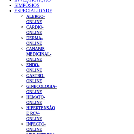
SIMPÓSIOS
ESPECIALIDADE
ALERGO-
ONLINE
CARDIO-
ONLINE
DERMA-
ONLINE
CANABIS
MEDICINAL-
ONLINE
ENDO-
ONLINE
GASTRO-
ONLINE
GINECOLOGIA-
ONLINE
HEMATO-
ONLINE
HIPERTENSÃO
E RCV-
ONLINE
INFECTO-
ONLINE