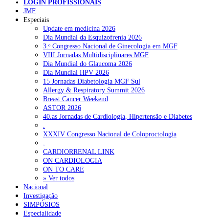
LOGIN PROFISSIONAIS
Pesquisar
JMF
Mas, garante, “
é um produto seguro, com evidência científica
e qu
Especiais
permite melhorar, e muito, a qualidade de vida dos doentes”.
Update em medicina 2026
MJG
Dia Mundial da Esquizofrenia 2026
NOTÍCIAS RECENTES
3.ᵒ Congresso Nacional de Ginecologia em MGF
VIII Jornadas Multidisciplinares MGF
Quase 11.900 jovens recorreram aos cheques psicólogo e
Dia Mundial do Glaucoma 2026
nutricionista no primeiro mês
7 de Agosto, 2026
Dia Mundial HPV 2026
15 Jornadas Diabetologia MGF Sul
ULS de Coimbra estreia cirurgia endoscópica do ouvido com
Allergy & Respiratory Summit 2026
apoio robótico em Portugal
7 de Agosto, 2026
Breast Cancer Weekend
ASTOR 2026
Enfermeiros exigem esclarecimentos sobre eventual gestão
40.as Jornadas de Cardiologia, Hipertensão e Diabetes
privada da ULS do Algarve
7 de Agosto, 2026
.
XXXIV Congresso Nacional de Coloproctologia
Ordem dos Médicos alerta para riscos no novo sistema de acesso
.
a consultas e cirurgias
7 de Agosto, 2026
CARDIORRENAL LINK
ON CARDIOLOGIA
ON TO CARE
Portugal está a formar os médicos de que precisa?
6 de Agosto,
» Ver todos
2026
Nacional
Investigação
SIMPÓSIOS
NOTÍCIAS MAIS LIDAS
Especialidade