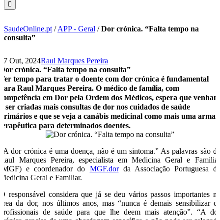
SaudeOnline.pt
/
APP - Geral
/
Dor crónica. “Falta tempo na
consulta”
17 Out, 2024
Raul Marques Pereira
Dor crónica. “Falta tempo na consulta”
Ter tempo para tratar o doente com dor crónica é fundamental
para Raul Marques Pereira. O médico de família, com
competência em Dor pela Ordem dos Médicos, espera que venha
a ser criadas mais consultas de dor nos cuidados de saúde
primários e que se veja a canábis medicinal como mais uma arma
terapêutica para determinados doentes.
“A dor crónica é uma doença, não é um sintoma.” As palavras são d
Raul Marques Pereira, especialista em Medicina Geral e Familia
(MGF) e coordenador do
MGF.dor
da Associação Portuguesa d
Medicina Geral e Familiar.
O responsável considera que já se deu vários passos importantes n
área da dor, nos últimos anos, mas “nunca é demais sensibilizar o
profissionais de saúde para que lhe deem mais atenção”. “A do