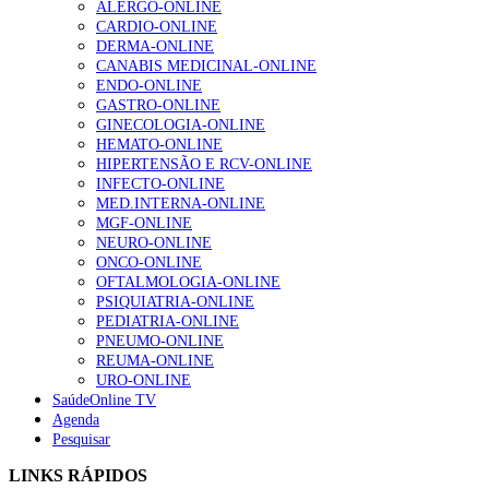
ALERGO-ONLINE
1.º Episódio do Podcast “Frequência Cardio – Sintoniza
CARDIO-ONLINE
te na Insuficiência Cardíaca” da Bayer
DERMA-ONLINE
207 visualizações
CANABIS MEDICINAL-ONLINE
ENDO-ONLINE
GASTRO-ONLINE
GINECOLOGIA-ONLINE
Enfermagem Forense. “Da urgência ao tribunal, cada
HEMATO-ONLINE
gesto conta e cada profissional faz a diferença”
HIPERTENSÃO E RCV-ONLINE
203 visualizações
INFECTO-ONLINE
MED.INTERNA-ONLINE
MGF-ONLINE
NEURO-ONLINE
Alguns milhares de utentes podem ficar sem médico de
ONCO-ONLINE
família com nova regras do registo, alerta associação
OFTALMOLOGIA-ONLINE
162 visualizações
PSIQUIATRIA-ONLINE
PEDIATRIA-ONLINE
PNEUMO-ONLINE
REUMA-ONLINE
URO-ONLINE
“Os programas de rastreio do cancro do pulmão são
SaúdeOnline TV
custo-efetivos e representam um investimento
Agenda
sustentável para os sistemas de saúde”
Pesquisar
94 visualizações
LINKS RÁPIDOS