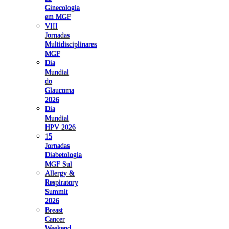
Ginecologia
em MGF
VIII
Jornadas
Multidisciplinares
MGF
Dia
Mundial
do
Glaucoma
2026
Dia
Mundial
HPV 2026
15
Jornadas
Diabetologia
MGF Sul
Allergy &
Respiratory
Summit
2026
Breast
Cancer
Weekend