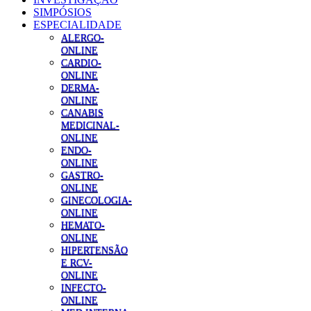
SIMPÓSIOS
ESPECIALIDADE
ALERGO-
ONLINE
CARDIO-
ONLINE
DERMA-
ONLINE
CANABIS
MEDICINAL-
ONLINE
ENDO-
ONLINE
GASTRO-
ONLINE
GINECOLOGIA-
ONLINE
HEMATO-
ONLINE
HIPERTENSÃO
E RCV-
ONLINE
INFECTO-
ONLINE