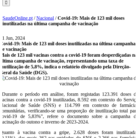
SaudeOnline.pt
/
Nacional
/
Covid-19: Mais de 123 mil doses
inutilizadas na última campanha de vacinação
21 Jun, 2024
Covid-19: Mais de 123 mil doses inutilizadas na última campanha
de vacinação
Mais de 123 mil vacinas contra a covid-19 foram desperdiçadas na
última campanha de vacinação, representando uma taxa de
inutilização de 5,8%, indica o relatório divulgado pela Direção-
Geral da Saúde (DGS).
“Durante o período em análise, foram registadas 123.391 doses d
vacinas contra a covid-19 inutilizadas, 8.592 em contexto do Serviç
Nacional de Saúde (SNS) e 114.799 em contexto de farmácia
comunitárias, verificando-se uma proporção de inutilização total par
covid-19 de 5,83%”, refere o documento sobre a campanha d
vacinação do outono e inverno de 2023-2024.
Quanto à vacina contra a gripe, 2.628 doses foram inutilizada
(0,11%), das quais 362 nas unidades do SNS e 2.266 nas farmácia