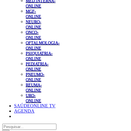
MED.INTERNA-
ONLINE
MGF-
ONLINE
NEURO-
ONLINE
ONCO-
ONLINE
OFTALMOLOGIA-
ONLINE
PSIQUIATRIA-
ONLINE
PEDIATRIA-
ONLINE
PNEUMO-
ONLINE
REUMA-
ONLINE
URO-
ONLINE
SAÚDEONLINE TV
AGENDA
Pesquisar