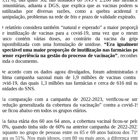
comunitárias, adianta a DGS, que explica que as vacinas podem se
inutilizadas por diversas razões, como a quebra acidental n
manipulação, problemas na rede de frio e prazo de validade expirado.
O relatório considera também “natural e esperado” a maior proporçã
de inutilização de vacinas para a covid-19, uma vez que o mesm
frasco contém várias doses, ao contrário da vacina da gripe
disponibilizada com uma formulação de unidose.
“Era igualment
expectável uma maior proporção de inutilização nas farmácias po
menor experiência na gestão do processo de vacinação”
, reconhec
ainda o documento.
De acordo com os dados agora divulgados, foram administradas n
última campanha sazonal mais de 1,9 milhões de vacinas contra 
covid-19, das quais 1,3 milhões nas farmácias e cerca de 616 mil na
unidades do SNS.
Na comparação com a campanha de 2022-2023, verificou-se um
“redução generalizada da cobertura da vacinação” contra a covid-19
que ficou abaixo em todos os grupos etários.
Na faixa etária dos 60 aos 64 anos, a cobertura vacinal ficou-se pelo
40%, quando tinha sido de 60% na anterior campanha de 2022-2023
enquanto no grupo de pessoas entre os 65 e 69 anos baixou dos 71
para os 51%. Nos mais idosos, com 80 ou mais anos, a diferença entr