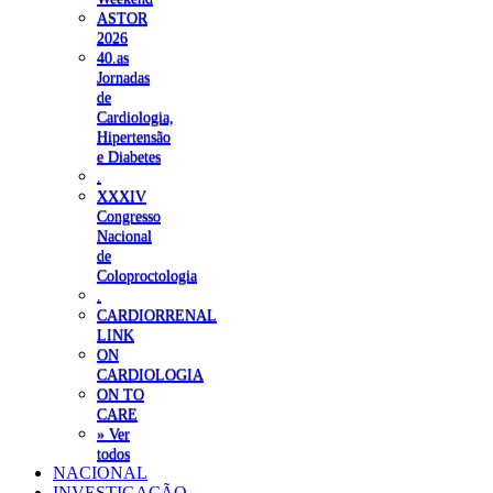
ASTOR
2026
40.as
Jornadas
de
Cardiologia,
Hipertensão
e Diabetes
.
XXXIV
Congresso
Nacional
de
Coloproctologia
.
CARDIORRENAL
LINK
ON
CARDIOLOGIA
ON TO
CARE
» Ver
todos
NACIONAL
INVESTIGAÇÃO