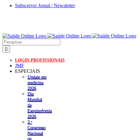
Skip
Subscrever Jornal / Newsletter
to
content
Pesquisar
LOGIN PROFISSIONAIS
JMF
ESPECIAIS
Update em
medicina
2026
Dia
Mundial
da
Esquizofrenia
2026
3.ᵒ
Congresso
Nacional
de