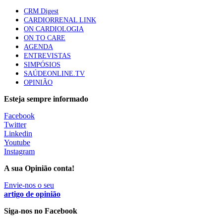
Quase quatro em cada dez doentes com enfarte
CRM Digest
apresentavam níveis elevados de Lp(a), revela estudo
CARDIORRENAL LINK
88 visualizações
ON CARDIOLOGIA
ON TO CARE
AGENDA
ENTREVISTAS
Trodelvy aprovado para primeira linha no cancro da
SIMPÓSIOS
mama triplo negativo metastático em doentes não
SAÚDEONLINE.TV
elegíveis para inibidores PD-(L)1
OPINIÃO
61 visualizações
Esteja sempre informado
MAIS NOTÍCIAS
Facebook
Twitter
Linkedin
Youtube
Ministério prepara regras para acompanhamento da gravidez
Instagram
de baixo risco por enfermeiros especialistas
10 Ago, 2026
|
0 Comments
A sua Opinião conta!
Envie-nos o seu
artigo de opinião
Presidente da República promulga clarificação dos incentivos a
médicos por trabalho suplementar
Siga-nos no Facebook
10 Ago, 2026
|
0 Comments