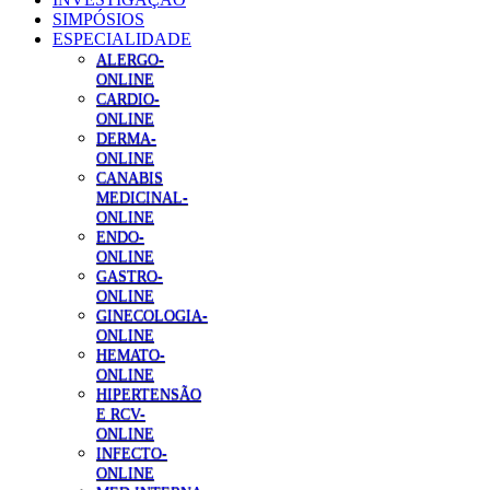
SIMPÓSIOS
ESPECIALIDADE
ALERGO-
ONLINE
CARDIO-
ONLINE
DERMA-
ONLINE
CANABIS
MEDICINAL-
ONLINE
ENDO-
ONLINE
GASTRO-
ONLINE
GINECOLOGIA-
ONLINE
HEMATO-
ONLINE
HIPERTENSÃO
E RCV-
ONLINE
INFECTO-
ONLINE