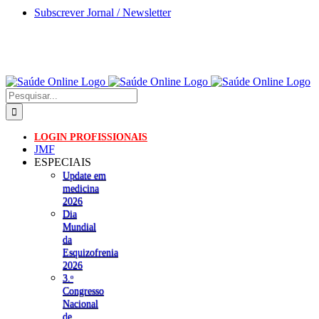
Skip
Subscrever Jornal / Newsletter
to
content
Pesquisar
LOGIN PROFISSIONAIS
JMF
ESPECIAIS
Update em
medicina
2026
Dia
Mundial
da
Esquizofrenia
2026
3.ᵒ
Congresso
Nacional
de