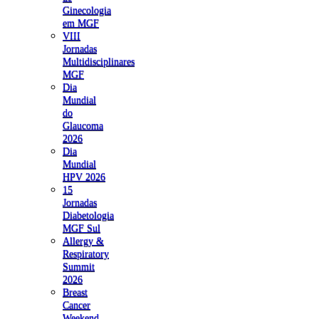
Ginecologia
em MGF
VIII
Jornadas
Multidisciplinares
MGF
Dia
Mundial
do
Glaucoma
2026
Dia
Mundial
HPV 2026
15
Jornadas
Diabetologia
MGF Sul
Allergy &
Respiratory
Summit
2026
Breast
Cancer
Weekend