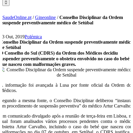
SaudeOnline.pt
/
Gineonline
/
Conselho Disciplinar da Ordem
suspende preventivamente médico de Setúbal
23 Out, 2019
Polémica
Conselho Disciplinar da Ordem suspende preventivamente médic
de Setúbal
O Conselho do Sul (CDRS) da Ordem dos Médicos decidiu
suspender preventivamente o obstetra envolvido no caso do bebé
que nasceu com malformações graves.
A informação foi avançada à Lusa por fonte oficial da Ordem do
Médicos.
Segundo a mesma fonte, o Conselho Disciplinar deliberou “instaura
um procedimento de suspensão preventiva” do médico Artur Carvalho.
Em comunicado divulgado após a reunião de terça-feira em Lisboa, n
qual foram analisados vários processos pendentes contra o médic
obstetra Artur Carvalho, incluindo o caso do bebé que nasceu co
malformações no dia 07 de outubro, em Setúbal, o CDRS justifica 