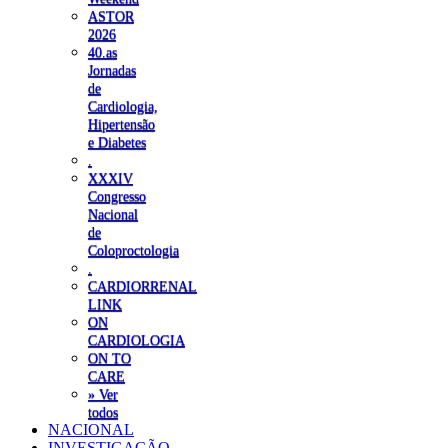
ASTOR
2026
40.as
Jornadas
de
Cardiologia,
Hipertensão
e Diabetes
.
XXXIV
Congresso
Nacional
de
Coloproctologia
.
CARDIORRENAL
LINK
ON
CARDIOLOGIA
ON TO
CARE
» Ver
todos
NACIONAL
INVESTIGAÇÃO