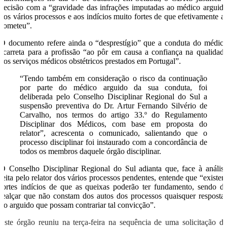
decisão com a “gravidade das infrações imputadas ao médico arguid
nos vários processos e aos indícios muito fortes de que efetivamente a
cometeu”.
O documento refere ainda o “desprestígio” que a conduta do médic
acarreta para a profissão “ao pôr em causa a confiança na qualidad
dos serviços médicos obstétricos prestados em Portugal”.
“Tendo também em consideração o risco da continuação
por parte do médico arguido da sua conduta, foi
deliberada pelo Conselho Disciplinar Regional do Sul a
suspensão preventiva do Dr. Artur Fernando Silvério de
Carvalho, nos termos do artigo 33.º do Regulamento
Disciplinar dos Médicos, com base em proposta do
relator”, acrescenta o comunicado, salientando que o
processo disciplinar foi instaurado com a concordância de
todos os membros daquele órgão disciplinar.
O Conselho Disciplinar Regional do Sul adianta que, face à anális
feita pelo relator dos vários processos pendentes, entende que “existe
fortes indícios de que as queixas poderão ter fundamento, sendo d
realçar que não constam dos autos dos processos quaisquer resposta
do arguido que possam contrariar tal convicção”.
Este órgão reuniu na terça-feira na sequência de uma solicitação d