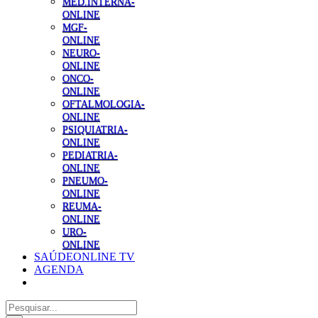
MED.INTERNA-
ONLINE
MGF-
ONLINE
NEURO-
ONLINE
ONCO-
ONLINE
OFTALMOLOGIA-
ONLINE
PSIQUIATRIA-
ONLINE
PEDIATRIA-
ONLINE
PNEUMO-
ONLINE
REUMA-
ONLINE
URO-
ONLINE
SAÚDEONLINE TV
AGENDA
Pesquisar