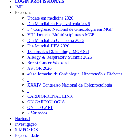
LUSA/SO
LOGIN PROFISSIONAIS
JMF
Especiais
NOTÍCIAS RECENTES
Update em medicina 2026
Dia Mundial da Esquizofrenia 2026
3.ᵒ Congresso Nacional de Ginecologia em MGF
Quase 11.900 jovens recorreram aos cheques psicólogo e
VIII Jornadas Multidisciplinares MGF
nutricionista no primeiro mês
7 de Agosto, 2026
Dia Mundial do Glaucoma 2026
Dia Mundial HPV 2026
ULS de Coimbra estreia cirurgia endoscópica do ouvido com
15 Jornadas Diabetologia MGF Sul
apoio robótico em Portugal
7 de Agosto, 2026
Allergy & Respiratory Summit 2026
Breast Cancer Weekend
Enfermeiros exigem esclarecimentos sobre eventual gestão
ASTOR 2026
privada da ULS do Algarve
7 de Agosto, 2026
40.as Jornadas de Cardiologia, Hipertensão e Diabetes
.
Ordem dos Médicos alerta para riscos no novo sistema de acesso
XXXIV Congresso Nacional de Coloproctologia
a consultas e cirurgias
7 de Agosto, 2026
.
CARDIORRENAL LINK
Portugal está a formar os médicos de que precisa?
6 de Agosto,
ON CARDIOLOGIA
2026
ON TO CARE
» Ver todos
Nacional
Investigação
NOTÍCIAS MAIS LIDAS
SIMPÓSIOS
Especialidade
Enfermagem Forense. “Da urgência ao tribunal, cada