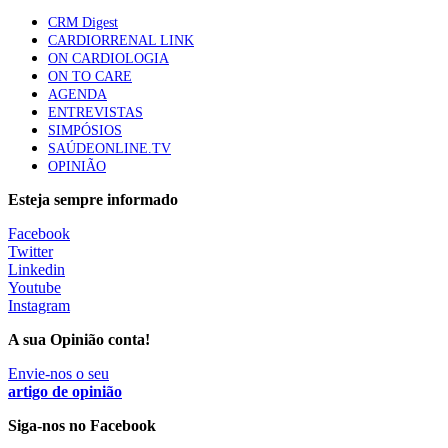
apresentavam níveis elevados de Lp(a), revela estudo
CRM Digest
88 visualizações
CARDIORRENAL LINK
ON CARDIOLOGIA
ON TO CARE
AGENDA
Trodelvy aprovado para primeira linha no cancro da
ENTREVISTAS
mama triplo negativo metastático em doentes não
SIMPÓSIOS
elegíveis para inibidores PD-(L)1
SAÚDEONLINE.TV
61 visualizações
OPINIÃO
Esteja sempre informado
MAIS NOTÍCIAS
Facebook
Twitter
Linkedin
Quase 11.900 jovens recorreram aos cheques psicólogo e
Youtube
nutricionista no primeiro mês
Instagram
7 Ago, 2026
|
0 Comments
A sua Opinião conta!
Envie-nos o seu
ULS de Coimbra estreia cirurgia endoscópica do ouvido com
artigo de opinião
apoio robótico em Portugal
Siga-nos no Facebook
7 Ago, 2026
|
0 Comments