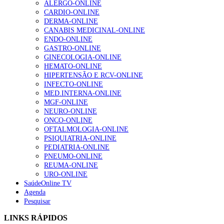
ALERGO-ONLINE
gesto conta e cada profissional faz a diferença”
CARDIO-ONLINE
203 visualizações
DERMA-ONLINE
CANABIS MEDICINAL-ONLINE
ENDO-ONLINE
GASTRO-ONLINE
1.º Episódio do Podcast “Frequência Cardio – Sintoniza
GINECOLOGIA-ONLINE
te na Insuficiência Cardíaca” da Bayer
HEMATO-ONLINE
202 visualizações
HIPERTENSÃO E RCV-ONLINE
INFECTO-ONLINE
MED.INTERNA-ONLINE
MGF-ONLINE
Alguns milhares de utentes podem ficar sem médico de
NEURO-ONLINE
família com nova regras do registo, alerta associação
ONCO-ONLINE
160 visualizações
OFTALMOLOGIA-ONLINE
PSIQUIATRIA-ONLINE
PEDIATRIA-ONLINE
PNEUMO-ONLINE
REUMA-ONLINE
“Os programas de rastreio do cancro do pulmão são
URO-ONLINE
custo-efetivos e representam um investimento
SaúdeOnline TV
sustentável para os sistemas de saúde”
Agenda
94 visualizações
Pesquisar
LINKS RÁPIDOS
Quase quatro em cada dez doentes com enfarte