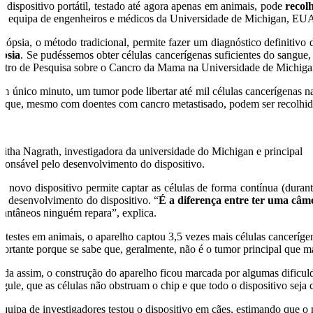
 dispositivo portátil, testado até agora apenas em animais, pode
recol
a equipa de engenheiros e médicos da Universidade de Michigan, EUA
biópsia, o método tradicional, permite fazer um diagnóstico definitivo
ópsia
. Se pudéssemos obter células cancerígenas suficientes do sangue,
ntro de Pesquisa sobre o Cancro da Mama na Universidade de Michigan
m único minuto, um tumor pode libertar até mil células cancerígenas 
z que, mesmo com doentes com cancro metastisado, podem ser recolhida
nitha Nagrath, investigadora da universidade do Michigan e principal
sponsável pelo desenvolvimento do dispositivo.
te novo dispositivo permite captar as células de forma contínua (durant
lo desenvolvimento do dispositivo. “
É a diferença entre ter uma câm
stantâneos ninguém repara”, explica.
 testes em animais, o aparelho captou 3,5 vezes mais células canceríge
portante porque se sabe que, geralmente, não é o tumor principal que ma
nda assim, o construção do aparelho ficou marcada por algumas dificulda
agule, que as células não obstruam o chip e que todo o dispositivo seja
equipa de investigadores testou o dispositivo em cães, estimando que 