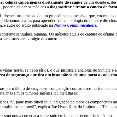
her células cancerígenas diretamente do sangue
de um doente e, dest
, poderia ajudar os médicos a
diagnosticar e tratar o cancro de form
 da doença mas trata-se de um procedimento invasivo, que, em muitos c
 poderíamos usá-las para aprender sobre a biologia do tumor e direcion
, e autor do artigo publicado na
Nature Communications
.
na corrente sanguínea humana. Os métodos atuais de captura de célula
s amostras sem vestígio de cancro.
e várias horas, se necessário), o que justifica a analogia de Sunitha 
era de segurança que tira um instantâneo de uma porta a cada ci
nas por mililitro de sangue em comparação com as amostras tradicionai
ta, mas sim os tumores satélites, ou metástases.
des. “A parte mais difícil foi a integração de todos os componentes nu
 completamente estéril”, explica Tae Hyun Kim, do Instituto de Tecnolog
o mesmo possa começar a ser testado em humanos dentro de 3 a 5 anos.