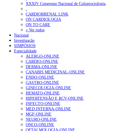
XXXIV Congresso Nacional de Coloproctologia
Sindicato diz que nova carreira de médicos dentistas reforça estabi
.
CARDIORRENAL LINK
ON CARDIOLOGIA
OTÍCIAS MAIS LIDAS
ON TO CARE
» Ver todos
Nacional
Enfermagem Forense. “Da urgência ao tribunal, cada gesto c
Investigação
202 visualizações
SIMPÓSIOS
Especialidade
ALERGO-ONLINE
CARDIO-ONLINE
DERMA-ONLINE
Alguns milhares de utentes podem ficar sem médico de famíl
CANABIS MEDICINAL-ONLINE
175 visualizações
ENDO-ONLINE
GASTRO-ONLINE
GINECOLOGIA-ONLINE
HEMATO-ONLINE
HIPERTENSÃO E RCV-ONLINE
Quase quatro em cada dez doentes com enfarte apresentavam
INFECTO-ONLINE
86 visualizações
MED.INTERNA-ONLINE
MGF-ONLINE
NEURO-ONLINE
ONCO-ONLINE
OFTALMOLOGIA-ONLINE