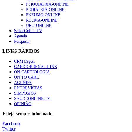
“Os programas de rastreio do cancro do pulmão são custo-ef
PSIQUIATRIA-ONLINE
66 visualizações
PEDIATRIA-ONLINE
PNEUMO-ONLINE
REUMA-ONLINE
URO-ONLINE
SaúdeOnline TV
Agenda
Trodelvy aprovado para primeira linha no cancro da mama tr
Pesquisar
61 visualizações
LINKS RÁPIDOS
CRM Digest
CARDIORRENAL LINK
Especialistas defendem mais potássio na alimentação para aj
ON CARDIOLOGIA
57 visualizações
ON TO CARE
AGENDA
ENTREVISTAS
SIMPÓSIOS
SAÚDEONLINE.TV
MAIS NOTÍCIAS
OPINIÃO
Esteja sempre informado
Facebook
Twitter