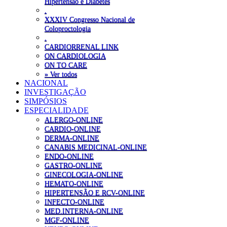
Hipertensão e Diabetes
.
XXXIV Congresso Nacional de
Coloproctologia
.
CARDIORRENAL LINK
ON CARDIOLOGIA
ON TO CARE
» Ver todos
NACIONAL
INVESTIGAÇÃO
SIMPÓSIOS
ESPECIALIDADE
ALERGO-ONLINE
CARDIO-ONLINE
DERMA-ONLINE
CANABIS MEDICINAL-ONLINE
ENDO-ONLINE
GASTRO-ONLINE
GINECOLOGIA-ONLINE
HEMATO-ONLINE
HIPERTENSÃO E RCV-ONLINE
INFECTO-ONLINE
MED.INTERNA-ONLINE
MGF-ONLINE