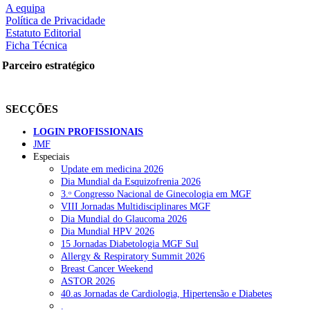
A equipa
Política de Privacidade
Estatuto Editorial
Ficha Técnica
rtilhe nas redes sociais:
Parceiro estratégico
SECÇÕES
LOGIN PROFISSIONAIS
JMF
squisar
Especiais
Update em medicina 2026
Dia Mundial da Esquizofrenia 2026
OTÍCIAS RECENTES
3.ᵒ Congresso Nacional de Ginecologia em MGF
VIII Jornadas Multidisciplinares MGF
Dia Mundial do Glaucoma 2026
Portugal está a formar os médicos de que precisa?
6 de Agosto, 202
Dia Mundial HPV 2026
15 Jornadas Diabetologia MGF Sul
Estudantes de Medicina representados na 79.ª World Health Assem
Allergy & Respiratory Summit 2026
Breast Cancer Weekend
SCORA X-Change Portugal promove formação internacional em saú
ASTOR 2026
40.as Jornadas de Cardiologia, Hipertensão e Diabetes
ANEM reúne com coordenador do Pacto Estratégico para a Saúde
.