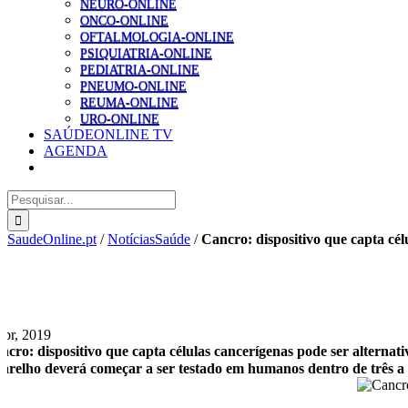
NEURO-ONLINE
ONCO-ONLINE
OFTALMOLOGIA-ONLINE
PSIQUIATRIA-ONLINE
PEDIATRIA-ONLINE
PNEUMO-ONLINE
REUMA-ONLINE
URO-ONLINE
SAÚDEONLINE TV
AGENDA
Pesquisar
SaudeOnline.pt
/
NotíciasSaúde
/
Cancro: dispositivo que capta cél
Abr, 2019
ncro: dispositivo que capta células cancerígenas pode ser alternati
arelho deverá começar a ser testado em humanos dentro de três a c