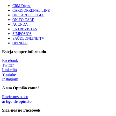
elegíveis para inibidores PD-(L)1
CRM Digest
61 visualizações
CARDIORRENAL LINK
ON CARDIOLOGIA
ON TO CARE
Especialistas defendem mais potássio na alimentação
AGENDA
para ajudar a controlar a hipertensão
ENTREVISTAS
57 visualizações
SIMPÓSIOS
SAÚDEONLINE.TV
OPINIÃO
MAIS NOTÍCIAS
Esteja sempre informado
Facebook
Twitter
Sindicato diz que nova carreira de médicos dentistas reforça
Linkedin
estabilidade no SNS
Youtube
6 Ago, 2026
|
0 Comments
Instagram
A sua Opinião conta!
Mais de 400 utentes beneficiaram de comparticipação reforçada
Envie-nos o seu
para tratamentos de infertilidade na Madeira
artigo de opinião
6 Ago, 2026
|
0 Comments
Siga-nos no Facebook