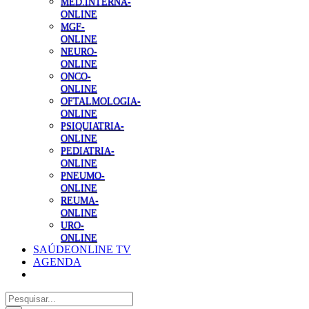
MED.INTERNA-
ONLINE
MGF-
ONLINE
NEURO-
ONLINE
ONCO-
ONLINE
OFTALMOLOGIA-
ONLINE
PSIQUIATRIA-
ONLINE
PEDIATRIA-
ONLINE
PNEUMO-
ONLINE
REUMA-
ONLINE
URO-
ONLINE
SAÚDEONLINE TV
AGENDA
Pesquisar