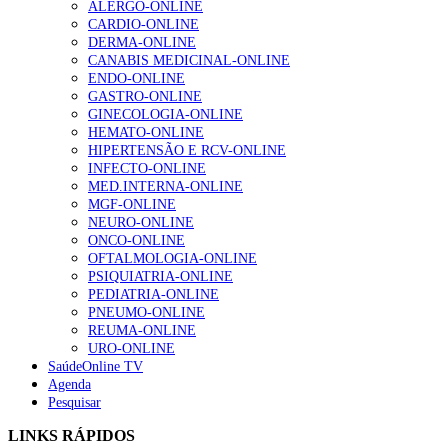
ALERGO-ONLINE
202 visualizações
CARDIO-ONLINE
DERMA-ONLINE
CANABIS MEDICINAL-ONLINE
ENDO-ONLINE
Alguns milhares de utentes podem ficar sem médico de
GASTRO-ONLINE
família com nova regras do registo, alerta associação
GINECOLOGIA-ONLINE
175 visualizações
HEMATO-ONLINE
HIPERTENSÃO E RCV-ONLINE
INFECTO-ONLINE
MED.INTERNA-ONLINE
Quase quatro em cada dez doentes com enfarte
MGF-ONLINE
apresentavam níveis elevados de Lp(a), revela estudo
NEURO-ONLINE
86 visualizações
ONCO-ONLINE
OFTALMOLOGIA-ONLINE
PSIQUIATRIA-ONLINE
PEDIATRIA-ONLINE
PNEUMO-ONLINE
“Os programas de rastreio do cancro do pulmão são
REUMA-ONLINE
custo-efetivos e representam um investimento
URO-ONLINE
sustentável para os sistemas de saúde”
SaúdeOnline TV
66 visualizações
Agenda
Pesquisar
Trodelvy aprovado para primeira linha no cancro da
LINKS RÁPIDOS
mama triplo negativo metastático em doentes não