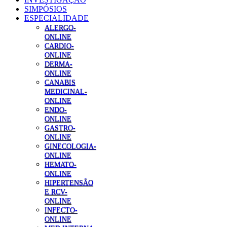
SIMPÓSIOS
ESPECIALIDADE
ALERGO-
ONLINE
CARDIO-
ONLINE
DERMA-
ONLINE
CANABIS
MEDICINAL-
ONLINE
ENDO-
ONLINE
GASTRO-
ONLINE
GINECOLOGIA-
ONLINE
HEMATO-
ONLINE
HIPERTENSÃO
E RCV-
ONLINE
INFECTO-
ONLINE