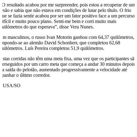
“O resultado acabou por me surpreender, pois estou a recuperar de um
lesão e sabia que não estava em condições de lutar pelo título. O frio
que se fazia sentir acabou por ser um fator positivo face a um percurso
difícil e muito pouco plano. Senti-me bem e corri muito mais
quilómetros do que esperava”, disse Vera Nunes.
Em masculinos, o russo Ivan Motorin ganhou com 64,37 quilómetros,
impondo-se ao alemão David Schonherr, que completou 62,68
quilómetros. Luís Pereira completou 51,9 quilómetros.
Estas corridas não têm uma meta fixa, uma vez que os participantes são
perseguidos por um carro meta que começa a andar 30 minutos depois
da saída do pelotão, aumentado progressivamente a velocidade até
apanhar o último corredor.
LUSA/SO