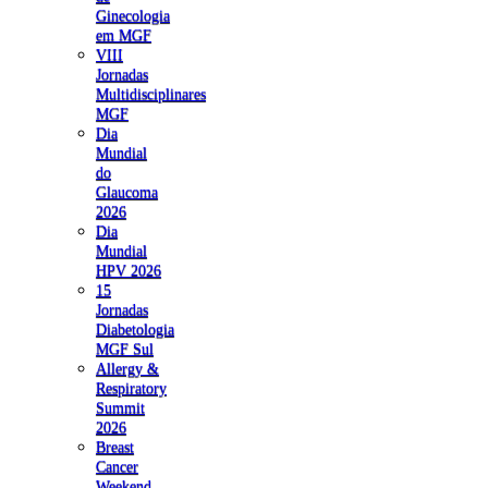
Ginecologia
em MGF
VIII
Jornadas
Multidisciplinares
MGF
Dia
Mundial
do
Glaucoma
2026
Dia
Mundial
HPV 2026
15
Jornadas
Diabetologia
MGF Sul
Allergy &
Respiratory
Summit
2026
Breast
Cancer
Weekend