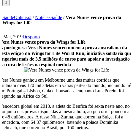
SaudeOnline.pt
/
NotíciasSaúde
/
Vera Nunes vence prova da
Wings for Life
6 Mai, 2019
Desporto
Vera Nunes vence prova da Wings for Life
A portuguesa Vera Nunes venceu ontem a prova australiana da
sexta edição da Wings for Life World Run, iniciativa solidária que
angariou mais de 3,5 milhões de euros para apoiar a investigação
da cura de lesões na espinal medula
Vera Nunes ganhou em Melbourne uma das muitas corridas que
juntaram mais 120 mil atletas em várias partes do mundo, incluindo trê
em Portugal – Lisboa, Gaia e Lousada -, enquanto Luís Pereira foi
segundo na África do Sul.
Vencedora global em 2018, a atleta do Benfica foi sexta neste ano, no
conjunto das provas disputadas à mesma hora, ao percorrer pouco mais
de 48 quilómetros. A russa Nina Zarina, que correu na Suíça, foi a
vencedora, com 64,37 quilómetros, batendo a polaca Dominika
Stelmach, que correu no Brasil, por 160 metros.