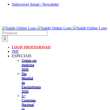
Skip
Subscrever Jornal / Newsletter
to
content
Pesquisar
LOGIN PROFISSIONAIS
JMF
ESPECIAIS
Update em
medicina
2026
Dia
Mundial
da
Esquizofrenia
2026
3.ᵒ
Congresso
Nacional
de