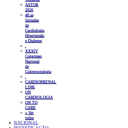
ASTOR
2026
40.as
Jornadas
de
Cardiologia,
Hipertensão
e Diabetes
.
XXXIV
Congresso
Nacional
de
Coloproctologia
.
CARDIORRENAL
LINK
ON
CARDIOLOGIA
ON TO
CARE
» Ver
todos
NACIONAL
INVESTIGAÇÃO