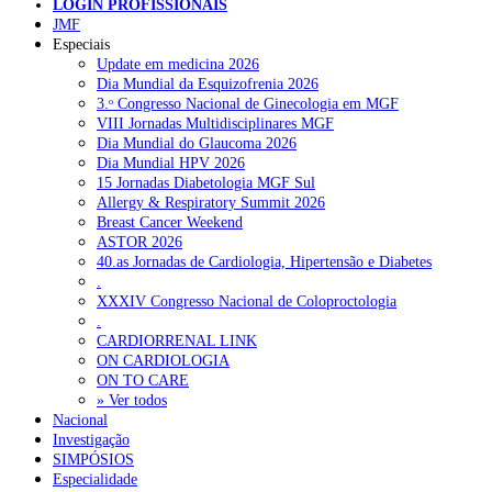
LOGIN PROFISSIONAIS
JMF
Especiais
NOTÍCIAS RECENTES
Update em medicina 2026
Dia Mundial da Esquizofrenia 2026
Portugal está a formar os médicos de que precisa?
6 de Agosto,
3.ᵒ Congresso Nacional de Ginecologia em MGF
2026
VIII Jornadas Multidisciplinares MGF
Dia Mundial do Glaucoma 2026
Estudantes de Medicina representados na 79.ª World Health
Dia Mundial HPV 2026
Assembly
6 de Agosto, 2026
15 Jornadas Diabetologia MGF Sul
Allergy & Respiratory Summit 2026
SCORA X-Change Portugal promove formação internacional
Breast Cancer Weekend
em saúde sexual e reprodutiva
6 de Agosto, 2026
ASTOR 2026
40.as Jornadas de Cardiologia, Hipertensão e Diabetes
ANEM reúne com coordenador do Pacto Estratégico para a
.
Saúde
6 de Agosto, 2026
XXXIV Congresso Nacional de Coloproctologia
.
Sindicato diz que nova carreira de médicos dentistas reforça
CARDIORRENAL LINK
estabilidade no SNS
6 de Agosto, 2026
ON CARDIOLOGIA
ON TO CARE
» Ver todos
Nacional
NOTÍCIAS MAIS LIDAS
Investigação
SIMPÓSIOS
Enfermagem Forense. “Da urgência ao tribunal, cada
Especialidade
gesto conta e cada profissional faz a diferença”