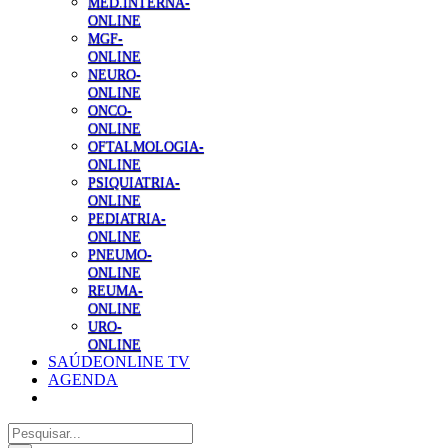
MED.INTERNA-
ONLINE
MGF-
ONLINE
NEURO-
ONLINE
ONCO-
ONLINE
OFTALMOLOGIA-
ONLINE
PSIQUIATRIA-
ONLINE
PEDIATRIA-
ONLINE
PNEUMO-
ONLINE
REUMA-
ONLINE
URO-
ONLINE
SAÚDEONLINE TV
AGENDA
Pesquisar