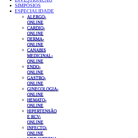
SIMPÓSIOS
ESPECIALIDADE
ALERGO-
ONLINE
CARDIO-
ONLINE
DERMA-
ONLINE
CANABIS
MEDICINAL-
ONLINE
ENDO-
ONLINE
GASTRO-
ONLINE
GINECOLOGIA-
ONLINE
HEMATO-
ONLINE
HIPERTENSÃO
E RCV-
ONLINE
INFECTO-
ONLINE