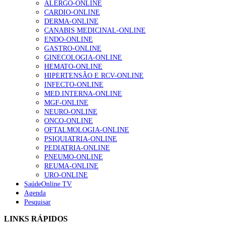
ALERGO-ONLINE
203 visualizações
CARDIO-ONLINE
DERMA-ONLINE
CANABIS MEDICINAL-ONLINE
ENDO-ONLINE
1.º Episódio do Podcast “Frequência Cardio – Sintoniza
GASTRO-ONLINE
te na Insuficiência Cardíaca” da Bayer
GINECOLOGIA-ONLINE
169 visualizações
HEMATO-ONLINE
HIPERTENSÃO E RCV-ONLINE
INFECTO-ONLINE
MED.INTERNA-ONLINE
Alguns milhares de utentes podem ficar sem médico de
MGF-ONLINE
família com nova regras do registo, alerta associação
NEURO-ONLINE
132 visualizações
ONCO-ONLINE
OFTALMOLOGIA-ONLINE
PSIQUIATRIA-ONLINE
PEDIATRIA-ONLINE
“Os programas de rastreio do cancro do pulmão são
PNEUMO-ONLINE
custo-efetivos e representam um investimento
REUMA-ONLINE
sustentável para os sistemas de saúde”
URO-ONLINE
93 visualizações
SaúdeOnline TV
Agenda
Pesquisar
Quase quatro em cada dez doentes com enfarte
LINKS RÁPIDOS
apresentavam níveis elevados de Lp(a), revela estudo