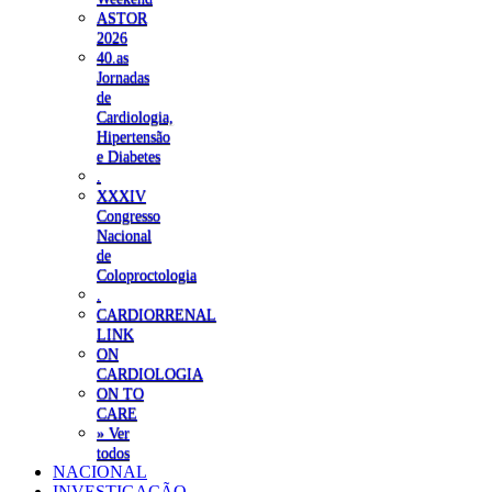
ASTOR
2026
40.as
Jornadas
de
Cardiologia,
Hipertensão
e Diabetes
.
XXXIV
Congresso
Nacional
de
Coloproctologia
.
CARDIORRENAL
LINK
ON
CARDIOLOGIA
ON TO
CARE
» Ver
todos
NACIONAL
INVESTIGAÇÃO