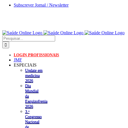
Skip
Subscrever Jornal / Newsletter
to
content
Pesquisar
LOGIN PROFISSIONAIS
JMF
ESPECIAIS
Update em
medicina
2026
Dia
Mundial
da
Esquizofrenia
2026
3.ᵒ
Congresso
Nacional
de