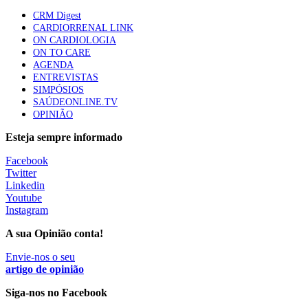
87 visualizações
CRM Digest
CARDIORRENAL LINK
ON CARDIOLOGIA
ON TO CARE
Trodelvy aprovado para primeira linha no cancro da
AGENDA
mama triplo negativo metastático em doentes não
ENTREVISTAS
elegíveis para inibidores PD-(L)1
SIMPÓSIOS
61 visualizações
SAÚDEONLINE.TV
OPINIÃO
MAIS NOTÍCIAS
Esteja sempre informado
Facebook
Twitter
Quase 11.900 jovens recorreram aos cheques psicólogo e
Linkedin
nutricionista no primeiro mês
Youtube
7 Ago, 2026
|
0 Comments
Instagram
A sua Opinião conta!
ULS de Coimbra estreia cirurgia endoscópica do ouvido com
Envie-nos o seu
apoio robótico em Portugal
artigo de opinião
7 Ago, 2026
|
0 Comments
Siga-nos no Facebook