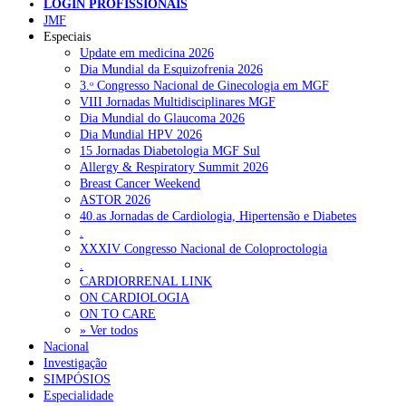
LOGIN PROFISSIONAIS
JMF
NOTÍCIAS RECENTES
Especiais
Update em medicina 2026
Dia Mundial da Esquizofrenia 2026
Quase 11.900 jovens recorreram aos cheques psicólogo e
3.ᵒ Congresso Nacional de Ginecologia em MGF
nutricionista no primeiro mês
7 de Agosto, 2026
VIII Jornadas Multidisciplinares MGF
Dia Mundial do Glaucoma 2026
ULS de Coimbra estreia cirurgia endoscópica do ouvido com
Dia Mundial HPV 2026
apoio robótico em Portugal
7 de Agosto, 2026
15 Jornadas Diabetologia MGF Sul
Allergy & Respiratory Summit 2026
Enfermeiros exigem esclarecimentos sobre eventual gestão
Breast Cancer Weekend
privada da ULS do Algarve
7 de Agosto, 2026
ASTOR 2026
40.as Jornadas de Cardiologia, Hipertensão e Diabetes
Ordem dos Médicos alerta para riscos no novo sistema de acesso
.
a consultas e cirurgias
7 de Agosto, 2026
XXXIV Congresso Nacional de Coloproctologia
.
Portugal está a formar os médicos de que precisa?
6 de Agosto,
CARDIORRENAL LINK
2026
ON CARDIOLOGIA
ON TO CARE
» Ver todos
NOTÍCIAS MAIS LIDAS
Nacional
Investigação
SIMPÓSIOS
Enfermagem Forense. “Da urgência ao tribunal, cada
Especialidade
gesto conta e cada profissional faz a diferença”