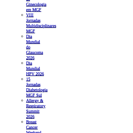
Ginecologia
em MGF
VIII
Jornadas
Multidisciplinares
MGF
Dia
Mundial
do
Glaucoma
2026
Dia
Mundial
HPV 2026
15
Jornadas
Diabetologia
MGF Sul
Allergy &
Respiratory
Summit
2026
Breast
Cancer
Weekend