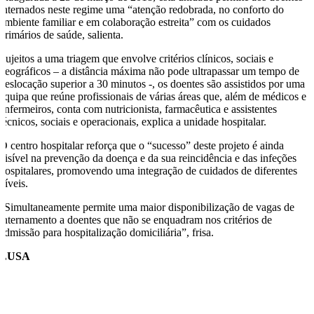
internados neste regime uma “atenção redobrada, no conforto do
ambiente familiar e em colaboração estreita” com os cuidados
primários de saúde, salienta.
Sujeitos a uma triagem que envolve critérios clínicos, sociais e
geográficos – a distância máxima não pode ultrapassar um tempo de
deslocação superior a 30 minutos -, os doentes são assistidos por uma
equipa que reúne profissionais de várias áreas que, além de médicos e
enfermeiros, conta com nutricionista, farmacêutica e assistentes
técnicos, sociais e operacionais, explica a unidade hospitalar.
O centro hospitalar reforça que o “sucesso” deste projeto é ainda
visível na prevenção da doença e da sua reincidência e das infeções
hospitalares, promovendo uma integração de cuidados de diferentes
níveis.
“Simultaneamente permite uma maior disponibilização de vagas de
internamento a doentes que não se enquadram nos critérios de
admissão para hospitalização domiciliária”, frisa.
LUSA