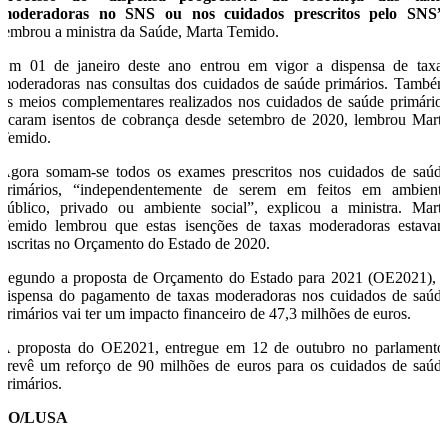
moderadoras no SNS ou nos cuidados prescritos pelo SNS”
lembrou a ministra da Saúde, Marta Temido.
Em 01 de janeiro deste ano entrou em vigor a dispensa de taxa
moderadoras nas consultas dos cuidados de saúde primários. També
os meios complementares realizados nos cuidados de saúde primário
ficaram isentos de cobrança desde setembro de 2020, lembrou Mart
Temido.
Agora somam-se todos os exames prescritos nos cuidados de saúd
primários, “independentemente de serem em feitos em ambient
público, privado ou ambiente social”, explicou a ministra. Mart
Temido lembrou que estas isenções de taxas moderadoras estava
inscritas no Orçamento do Estado de 2020.
Segundo a proposta de Orçamento do Estado para 2021 (OE2021), 
dispensa do pagamento de taxas moderadoras nos cuidados de saúd
primários vai ter um impacto financeiro de 47,3 milhões de euros.
A proposta do OE2021, entregue em 12 de outubro no parlamento
prevê um reforço de 90 milhões de euros para os cuidados de saúd
primários.
SO/LUSA