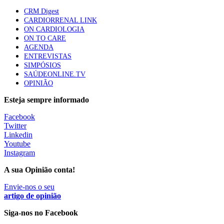
86 visualizações
CRM Digest
CARDIORRENAL LINK
ON CARDIOLOGIA
ON TO CARE
Trodelvy aprovado para primeira linha no cancro da
AGENDA
mama triplo negativo metastático em doentes não
ENTREVISTAS
elegíveis para inibidores PD-(L)1
SIMPÓSIOS
61 visualizações
SAÚDEONLINE.TV
OPINIÃO
MAIS NOTÍCIAS
Esteja sempre informado
Facebook
Twitter
Quase 11.900 jovens recorreram aos cheques psicólogo e
Linkedin
nutricionista no primeiro mês
Youtube
7 Ago, 2026
|
0 Comments
Instagram
A sua Opinião conta!
ULS de Coimbra estreia cirurgia endoscópica do ouvido com
Envie-nos o seu
apoio robótico em Portugal
artigo de opinião
7 Ago, 2026
|
0 Comments
Siga-nos no Facebook