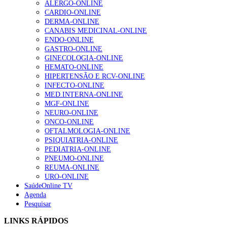
ALERGO-ONLINE
202 visualizações
CARDIO-ONLINE
DERMA-ONLINE
CANABIS MEDICINAL-ONLINE
ENDO-ONLINE
Alguns milhares de utentes podem ficar sem médico de
GASTRO-ONLINE
família com nova regras do registo, alerta associação
GINECOLOGIA-ONLINE
155 visualizações
HEMATO-ONLINE
HIPERTENSÃO E RCV-ONLINE
INFECTO-ONLINE
MED.INTERNA-ONLINE
1.º Episódio do Podcast “Frequência Cardio – Sintoniza
MGF-ONLINE
te na Insuficiência Cardíaca” da Bayer
NEURO-ONLINE
99 visualizações
ONCO-ONLINE
OFTALMOLOGIA-ONLINE
PSIQUIATRIA-ONLINE
PEDIATRIA-ONLINE
“Os programas de rastreio do cancro do pulmão são
PNEUMO-ONLINE
custo-efetivos e representam um investimento
REUMA-ONLINE
sustentável para os sistemas de saúde”
URO-ONLINE
88 visualizações
SaúdeOnline TV
Agenda
Pesquisar
Quase quatro em cada dez doentes com enfarte
LINKS RÁPIDOS
apresentavam níveis elevados de Lp(a), revela estudo