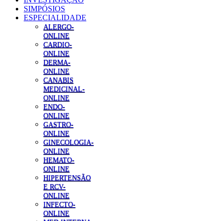
SIMPÓSIOS
ESPECIALIDADE
ALERGO-
ONLINE
CARDIO-
ONLINE
DERMA-
ONLINE
CANABIS
MEDICINAL-
ONLINE
ENDO-
ONLINE
GASTRO-
ONLINE
GINECOLOGIA-
ONLINE
HEMATO-
ONLINE
HIPERTENSÃO
E RCV-
ONLINE
INFECTO-
ONLINE