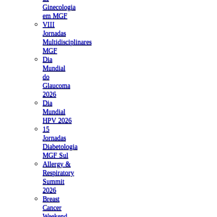
Ginecologia
em MGF
VIII
Jornadas
Multidisciplinares
MGF
Dia
Mundial
do
Glaucoma
2026
Dia
Mundial
HPV 2026
15
Jornadas
Diabetologia
MGF Sul
Allergy &
Respiratory
Summit
2026
Breast
Cancer
Weekend