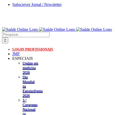
Skip
Subscrever Jornal / Newsletter
to
content
Pesquisar
LOGIN PROFISSIONAIS
JMF
ESPECIAIS
Update em
medicina
2026
Dia
Mundial
da
Esquizofrenia
2026
3.ᵒ
Congresso
Nacional
de