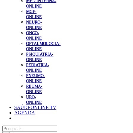
MED.INTERNA-
ONLINE
MGF-
ONLINE
NEURO-
ONLINE
ONCO-
ONLINE
OFTALMOLOGIA-
ONLINE
PSIQUIATRIA-
ONLINE
PEDIATRIA-
ONLINE
PNEUMO-
ONLINE
REUMA-
ONLINE
URO-
ONLINE
SAÚDEONLINE TV
AGENDA
Pesquisar