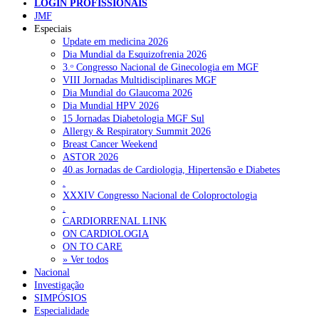
LOGIN PROFISSIONAIS
JMF
NOTÍCIAS RECENTES
Especiais
Update em medicina 2026
Dia Mundial da Esquizofrenia 2026
Quase 11.900 jovens recorreram aos cheques psicólogo e
3.ᵒ Congresso Nacional de Ginecologia em MGF
nutricionista no primeiro mês
7 de Agosto, 2026
VIII Jornadas Multidisciplinares MGF
Dia Mundial do Glaucoma 2026
ULS de Coimbra estreia cirurgia endoscópica do ouvido com
Dia Mundial HPV 2026
apoio robótico em Portugal
7 de Agosto, 2026
15 Jornadas Diabetologia MGF Sul
Allergy & Respiratory Summit 2026
Enfermeiros exigem esclarecimentos sobre eventual gestão
Breast Cancer Weekend
privada da ULS do Algarve
7 de Agosto, 2026
ASTOR 2026
40.as Jornadas de Cardiologia, Hipertensão e Diabetes
Ordem dos Médicos alerta para riscos no novo sistema de acesso
.
a consultas e cirurgias
7 de Agosto, 2026
XXXIV Congresso Nacional de Coloproctologia
.
Portugal está a formar os médicos de que precisa?
6 de Agosto,
CARDIORRENAL LINK
2026
ON CARDIOLOGIA
ON TO CARE
» Ver todos
NOTÍCIAS MAIS LIDAS
Nacional
Investigação
SIMPÓSIOS
Enfermagem Forense. “Da urgência ao tribunal, cada
Especialidade
gesto conta e cada profissional faz a diferença”