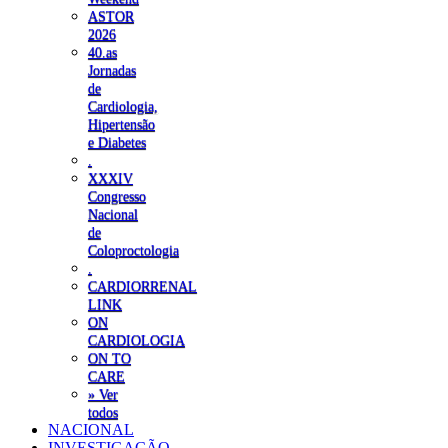
ASTOR
2026
40.as
Jornadas
de
Cardiologia,
Hipertensão
e Diabetes
.
XXXIV
Congresso
Nacional
de
Coloproctologia
.
CARDIORRENAL
LINK
ON
CARDIOLOGIA
ON TO
CARE
» Ver
todos
NACIONAL
INVESTIGAÇÃO