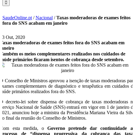
SaudeOnline.pt
/
Nacional
/
Taxas moderadoras de exames feitos
fora do SNS acabam em janeiro
23 Out, 2020
Taxas moderadoras de exames feitos fora do SNS acabam em
janeiro
Também os meios complementares realizados nos cuidados de
saúde primários ficaram isentos de cobrança desde setembro.
O Conselho de Ministros aprovou a isenção de taxas moderadoras par
exames complementares de diagnóstico e terapêutica em cuidados d
saúde primários realizados fora do SNS.
O decreto-lei sobre dispensa de cobrança de taxas moderadoras n
Serviço Nacional de Saúde (SNS) entrará em vigor em 1 de janeiro d
2021, anunciou hoje a ministra da Presidência Mariana Vieira da Silv
no final da reunião do Conselho de Ministros.
Com esta medida, o
Governo pretende dar continuidade a
processo de “dispensa progressiva da cobrança das taxa