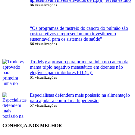
apresentavam níveis elevados de Lp(a), revela estudo
86 visualizações
“Os programas de rastreio do cancro do pulmão são
custo-efetivos e representam um investimento
sustentável para os sistemas de saúde”
66 visualizações
Trodelvy aprovado para primeira linha no cancro da
mama triplo negativo metastático em doentes não
elegíveis para inibidores PD-(L)1
61 visualizações
Especialistas defendem mais potássio na alimentação
para ajudar a controlar a hipertensão
57 visualizações
CONHEÇA-NOS MELHOR