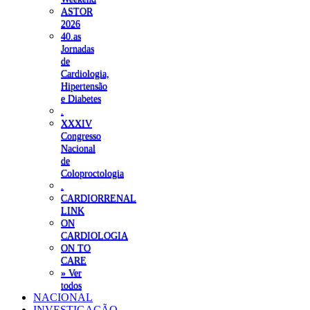
ASTOR
2026
40.as
Jornadas
de
Cardiologia,
Hipertensão
e Diabetes
.
XXXIV
Congresso
Nacional
de
Coloproctologia
.
CARDIORRENAL
LINK
ON
CARDIOLOGIA
ON TO
CARE
» Ver
todos
NACIONAL
INVESTIGAÇÃO