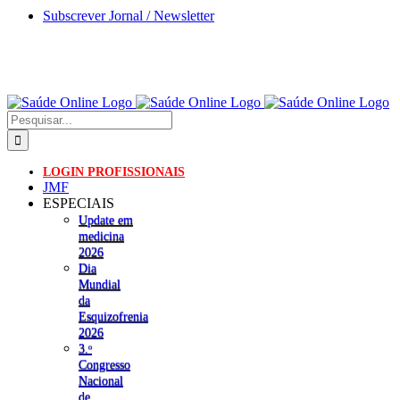
Skip
Subscrever Jornal / Newsletter
to
content
Pesquisar
LOGIN PROFISSIONAIS
JMF
ESPECIAIS
Update em
medicina
2026
Dia
Mundial
da
Esquizofrenia
2026
3.ᵒ
Congresso
Nacional
de