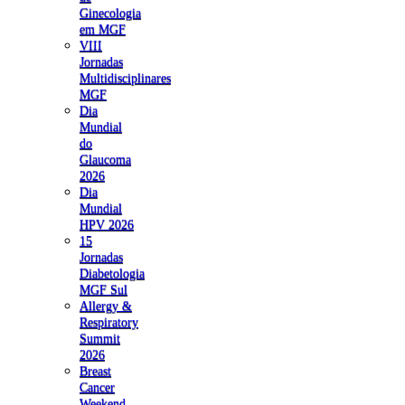
Ginecologia
em MGF
VIII
Jornadas
Multidisciplinares
MGF
Dia
Mundial
do
Glaucoma
2026
Dia
Mundial
HPV 2026
15
Jornadas
Diabetologia
MGF Sul
Allergy &
Respiratory
Summit
2026
Breast
Cancer
Weekend