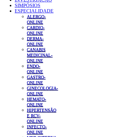
SIMPÓSIOS
ESPECIALIDADE
ALERGO-
ONLINE
CARDIO-
ONLINE
DERMA-
ONLINE
CANABIS
MEDICINAL-
ONLINE
ENDO-
ONLINE
GASTRO-
ONLINE
GINECOLOGIA-
ONLINE
HEMATO-
ONLINE
HIPERTENSÃO
E RCV-
ONLINE
INFECTO-
ONLINE