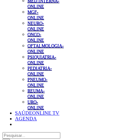
MED.INTERNA-
ONLINE
MGF-
ONLINE
NEURO-
ONLINE
ONCO-
ONLINE
OFTALMOLOGIA-
ONLINE
PSIQUIATRIA-
ONLINE
PEDIATRIA-
ONLINE
PNEUMO-
ONLINE
REUMA-
ONLINE
URO-
ONLINE
SAÚDEONLINE TV
AGENDA
Pesquisar