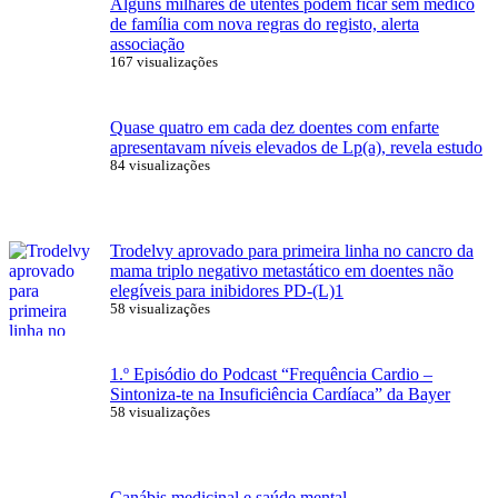
Alguns milhares de utentes podem ficar sem médico
de família com nova regras do registo, alerta
associação
167 visualizações
Quase quatro em cada dez doentes com enfarte
apresentavam níveis elevados de Lp(a), revela estudo
84 visualizações
Trodelvy aprovado para primeira linha no cancro da
mama triplo negativo metastático em doentes não
elegíveis para inibidores PD-(L)1
58 visualizações
1.º Episódio do Podcast “Frequência Cardio –
Sintoniza-te na Insuficiência Cardíaca” da Bayer
58 visualizações
Canábis medicinal e saúde mental