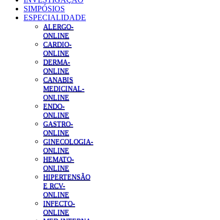
SIMPÓSIOS
ESPECIALIDADE
ALERGO-
ONLINE
CARDIO-
ONLINE
DERMA-
ONLINE
CANABIS
MEDICINAL-
ONLINE
ENDO-
ONLINE
GASTRO-
ONLINE
GINECOLOGIA-
ONLINE
HEMATO-
ONLINE
HIPERTENSÃO
E RCV-
ONLINE
INFECTO-
ONLINE