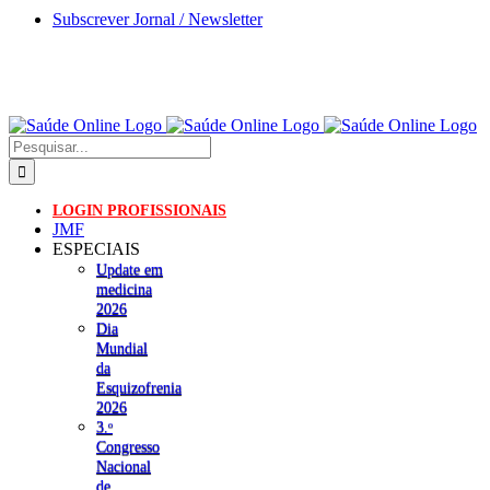
Skip
Subscrever Jornal / Newsletter
to
content
Pesquisar
LOGIN PROFISSIONAIS
JMF
ESPECIAIS
Update em
medicina
2026
Dia
Mundial
da
Esquizofrenia
2026
3.ᵒ
Congresso
Nacional
de