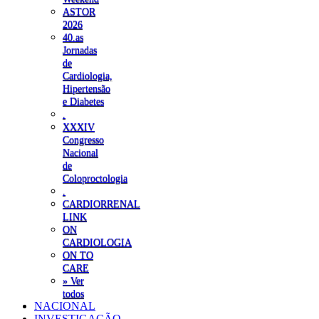
ASTOR
2026
40.as
Jornadas
de
Cardiologia,
Hipertensão
e Diabetes
.
XXXIV
Congresso
Nacional
de
Coloproctologia
.
CARDIORRENAL
LINK
ON
CARDIOLOGIA
ON TO
CARE
» Ver
todos
NACIONAL
INVESTIGAÇÃO