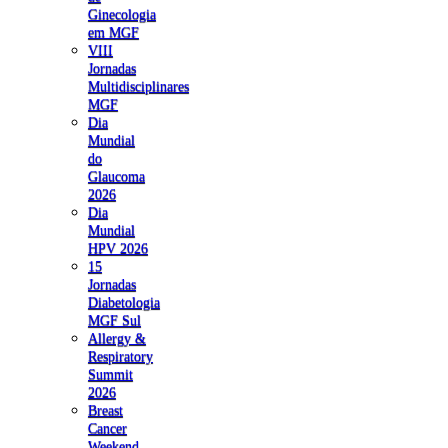
Ginecologia
em MGF
VIII
Jornadas
Multidisciplinares
MGF
Dia
Mundial
do
Glaucoma
2026
Dia
Mundial
HPV 2026
15
Jornadas
Diabetologia
MGF Sul
Allergy &
Respiratory
Summit
2026
Breast
Cancer
Weekend