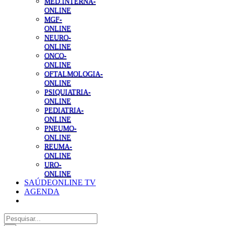
MED.INTERNA-
ONLINE
MGF-
ONLINE
NEURO-
ONLINE
ONCO-
ONLINE
OFTALMOLOGIA-
ONLINE
PSIQUIATRIA-
ONLINE
PEDIATRIA-
ONLINE
PNEUMO-
ONLINE
REUMA-
ONLINE
URO-
ONLINE
SAÚDEONLINE TV
AGENDA
Pesquisar