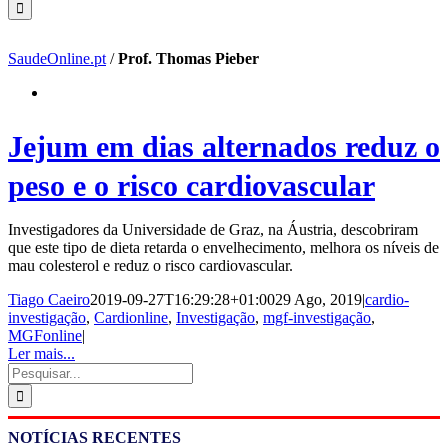
SaudeOnline.pt
/
Prof. Thomas Pieber
Jejum em dias alternados reduz o
peso e o risco cardiovascular
Investigadores da Universidade de Graz, na Áustria, descobriram
que este tipo de dieta retarda o envelhecimento, melhora os níveis de
mau colesterol e reduz o risco cardiovascular.
Tiago Caeiro
2019-09-27T16:29:28+01:00
29 Ago, 2019
|
cardio-
investigação
,
Cardionline
,
Investigação
,
mgf-investigação
,
MGFonline
|
Ler mais...
Pesquisar
NOTÍCIAS RECENTES