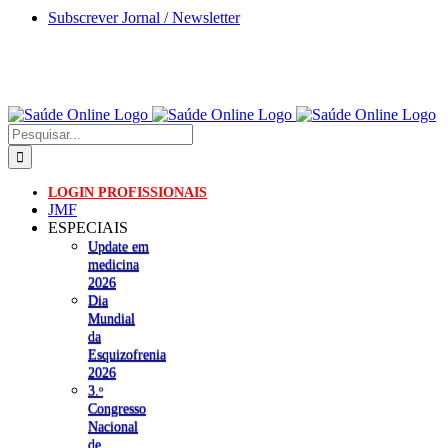
Skip
Subscrever Jornal / Newsletter
to
content
Pesquisar
LOGIN PROFISSIONAIS
JMF
ESPECIAIS
Update em
medicina
2026
Dia
Mundial
da
Esquizofrenia
2026
3.ᵒ
Congresso
Nacional
de