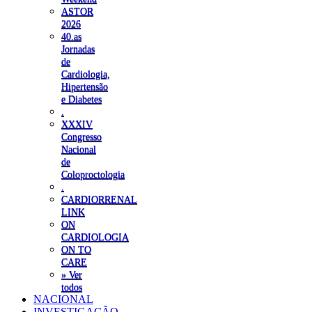
ASTOR
2026
40.as
Jornadas
de
Cardiologia,
Hipertensão
e Diabetes
.
XXXIV
Congresso
Nacional
de
Coloproctologia
.
CARDIORRENAL
LINK
ON
CARDIOLOGIA
ON TO
CARE
» Ver
todos
NACIONAL
INVESTIGAÇÃO