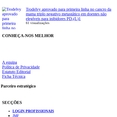
Trodelvy aprovado para primeira linha no cancro da
mama triplo negativo metastático em doentes não
elegíveis para inibidores PD-(L)1
61 visualizações
CONHEÇA-NOS MELHOR
A equipa
Política de Privacidade
Estatuto Editorial
Ficha Técnica
Parceiro estratégico
SECÇÕES
LOGIN PROFISSIONAIS
JMF