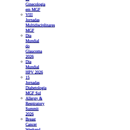
Ginecologia
em MGF
VIII
Jornadas
Multidisciplinares
MGF
Dia
Mundial
do
Glaucoma
2026
Dia
Mundial
HPV 2026
15
Jornadas
Diabetologia
MGF Sul
Allergy &
Respiratory
Summit
2026
Breast
Cancer
Weekend