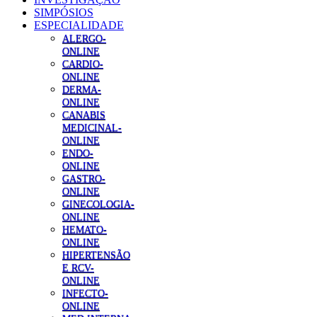
SIMPÓSIOS
ESPECIALIDADE
ALERGO-
ONLINE
CARDIO-
ONLINE
DERMA-
ONLINE
CANABIS
MEDICINAL-
ONLINE
ENDO-
ONLINE
GASTRO-
ONLINE
GINECOLOGIA-
ONLINE
HEMATO-
ONLINE
HIPERTENSÃO
E RCV-
ONLINE
INFECTO-
ONLINE