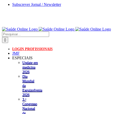
Skip
Subscrever Jornal / Newsletter
to
content
Pesquisar
LOGIN PROFISSIONAIS
JMF
ESPECIAIS
Update em
medicina
2026
Dia
Mundial
da
Esquizofrenia
2026
3.ᵒ
Congresso
Nacional
de