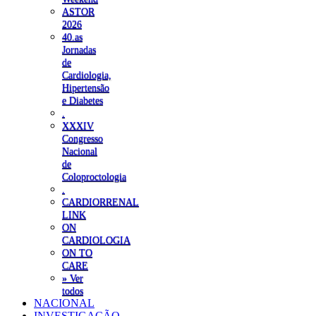
ASTOR
2026
40.as
Jornadas
de
Cardiologia,
Hipertensão
e Diabetes
.
XXXIV
Congresso
Nacional
de
Coloproctologia
.
CARDIORRENAL
LINK
ON
CARDIOLOGIA
ON TO
CARE
» Ver
todos
NACIONAL
INVESTIGAÇÃO