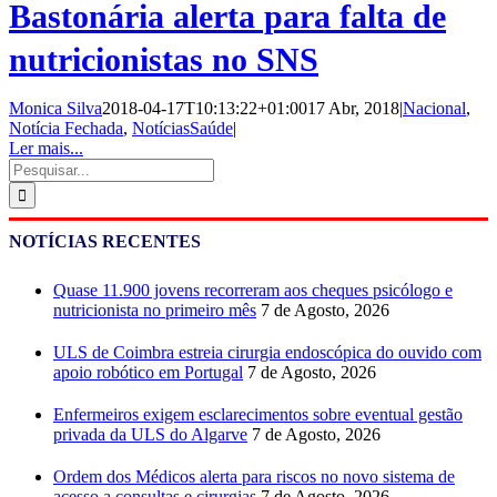
Bastonária alerta para falta de
nutricionistas no SNS
Monica Silva
2018-04-17T10:13:22+01:00
17 Abr, 2018
|
Nacional
,
Notícia Fechada
,
NotíciasSaúde
|
Ler mais...
Pesquisar
NOTÍCIAS RECENTES
Quase 11.900 jovens recorreram aos cheques psicólogo e
nutricionista no primeiro mês
7 de Agosto, 2026
ULS de Coimbra estreia cirurgia endoscópica do ouvido com
apoio robótico em Portugal
7 de Agosto, 2026
Enfermeiros exigem esclarecimentos sobre eventual gestão
privada da ULS do Algarve
7 de Agosto, 2026
Ordem dos Médicos alerta para riscos no novo sistema de
acesso a consultas e cirurgias
7 de Agosto, 2026