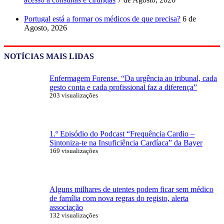
Portugal está a formar os médicos de que precisa?
6 de
Agosto, 2026
NOTÍCIAS MAIS LIDAS
Enfermagem Forense. “Da urgência ao tribunal, cada
gesto conta e cada profissional faz a diferença”
203 visualizações
1.º Episódio do Podcast “Frequência Cardio –
Sintoniza-te na Insuficiência Cardíaca” da Bayer
169 visualizações
Alguns milhares de utentes podem ficar sem médico
de família com nova regras do registo, alerta
associação
132 visualizações