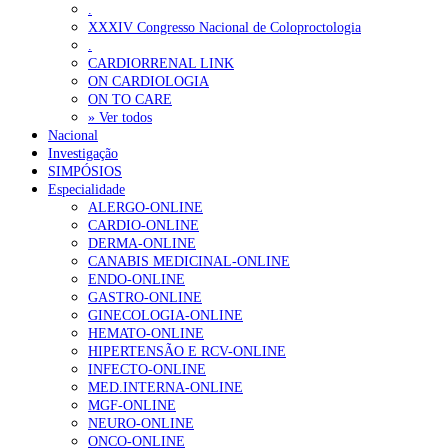
.
XXXIV Congresso Nacional de Coloproctologia
.
CARDIORRENAL LINK
ON CARDIOLOGIA
ON TO CARE
» Ver todos
Nacional
Investigação
SIMPÓSIOS
Especialidade
ALERGO-ONLINE
CARDIO-ONLINE
DERMA-ONLINE
CANABIS MEDICINAL-ONLINE
ENDO-ONLINE
GASTRO-ONLINE
GINECOLOGIA-ONLINE
HEMATO-ONLINE
HIPERTENSÃO E RCV-ONLINE
INFECTO-ONLINE
MED.INTERNA-ONLINE
MGF-ONLINE
NEURO-ONLINE
ONCO-ONLINE