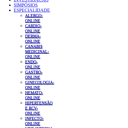
SIMPÓSIOS
ESPECIALIDADE
ALERGO-
ONLINE
CARDIO-
ONLINE
DERMA-
ONLINE
CANABIS
MEDICINAL-
ONLINE
ENDO-
ONLINE
GASTRO-
ONLINE
GINECOLOGIA-
ONLINE
HEMATO-
ONLINE
HIPERTENSÃO
E RCV-
ONLINE
INFECTO-
ONLINE