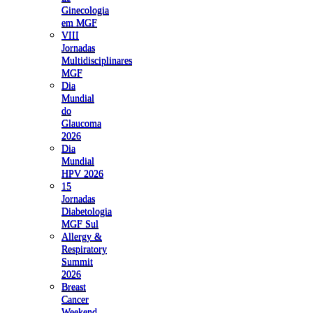
Ginecologia
em MGF
VIII
Jornadas
Multidisciplinares
MGF
Dia
Mundial
do
Glaucoma
2026
Dia
Mundial
HPV 2026
15
Jornadas
Diabetologia
MGF Sul
Allergy &
Respiratory
Summit
2026
Breast
Cancer
Weekend