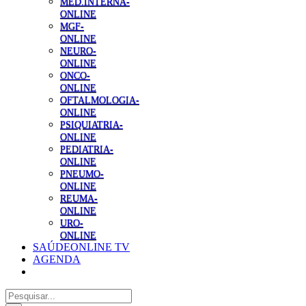
MED.INTERNA-
ONLINE
MGF-
ONLINE
NEURO-
ONLINE
ONCO-
ONLINE
OFTALMOLOGIA-
ONLINE
PSIQUIATRIA-
ONLINE
PEDIATRIA-
ONLINE
PNEUMO-
ONLINE
REUMA-
ONLINE
URO-
ONLINE
SAÚDEONLINE TV
AGENDA
Pesquisar