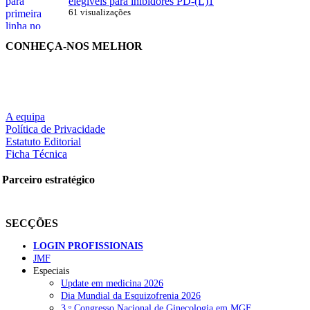
elegíveis para inibidores PD-(L)1
61 visualizações
CONHEÇA-NOS MELHOR
A equipa
Política de Privacidade
Estatuto Editorial
Ficha Técnica
Parceiro estratégico
SECÇÕES
LOGIN PROFISSIONAIS
JMF
Especiais
Update em medicina 2026
Dia Mundial da Esquizofrenia 2026
3.ᵒ Congresso Nacional de Ginecologia em MGF