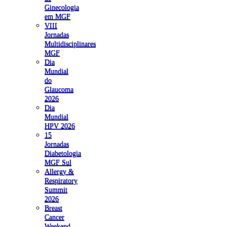
Ginecologia
em MGF
VIII
Jornadas
Multidisciplinares
MGF
Dia
Mundial
do
Glaucoma
2026
Dia
Mundial
HPV 2026
15
Jornadas
Diabetologia
MGF Sul
Allergy &
Respiratory
Summit
2026
Breast
Cancer
Weekend