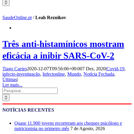
SaudeOnline.pt
/
Leah Reznikov
Três anti-histamínicos mostram
eficácia a inibir SARS-CoV-2
Tiago Caeiro
2020-12-07T09:56:06+00:00
7 Dez, 2020
|
Covid-19
,
infecto-investigação
,
Infectonline
,
Mundo
,
Notícia Fechada
,
Últimas
|
Ler mais...
Pesquisar
NOTÍCIAS RECENTES
Quase 11.900 jovens recorreram aos cheques psicólogo e
nutricionista no primeiro mês
7 de Agosto, 2026