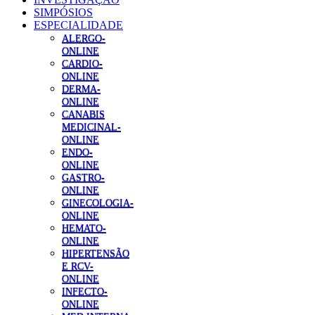
SIMPÓSIOS
ESPECIALIDADE
ALERGO-
ONLINE
CARDIO-
ONLINE
DERMA-
ONLINE
CANABIS
MEDICINAL-
ONLINE
ENDO-
ONLINE
GASTRO-
ONLINE
GINECOLOGIA-
ONLINE
HEMATO-
ONLINE
HIPERTENSÃO
E RCV-
ONLINE
INFECTO-
ONLINE