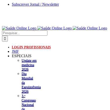
Skip
Subscrever Jornal / Newsletter
to
content
Pesquisar
LOGIN PROFISSIONAIS
JMF
ESPECIAIS
Update em
medicina
2026
Dia
Mundial
da
Esquizofrenia
2026
3.ᵒ
Congresso
Nacional
de