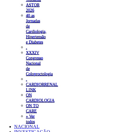
ASTOR
2026
40.as
Jornadas
de
Cardiologia,
Hipertensão
e Diabetes
.
XXXIV
Congresso
Nacional
de
Coloproctologia
.
CARDIORRENAL
LINK
ON
CARDIOLOGIA
ON TO
CARE
» Ver
todos
NACIONAL
INVESTIGAÇÃO