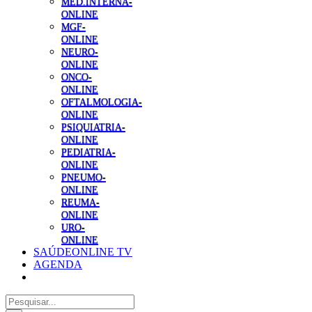
MED.INTERNA-
ONLINE
MGF-
ONLINE
NEURO-
ONLINE
ONCO-
ONLINE
OFTALMOLOGIA-
ONLINE
PSIQUIATRIA-
ONLINE
PEDIATRIA-
ONLINE
PNEUMO-
ONLINE
REUMA-
ONLINE
URO-
ONLINE
SAÚDEONLINE TV
AGENDA
Pesquisar