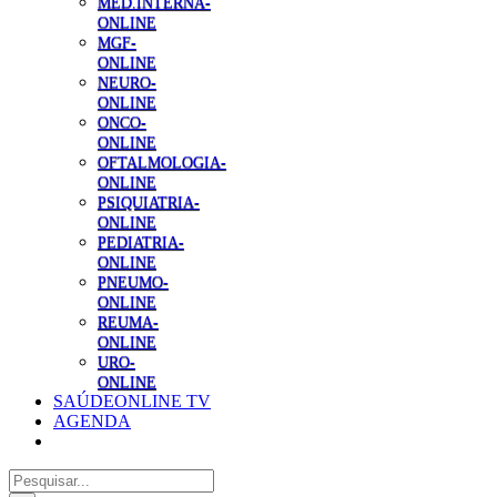
MED.INTERNA-
ONLINE
MGF-
ONLINE
NEURO-
ONLINE
ONCO-
ONLINE
OFTALMOLOGIA-
ONLINE
PSIQUIATRIA-
ONLINE
PEDIATRIA-
ONLINE
PNEUMO-
ONLINE
REUMA-
ONLINE
URO-
ONLINE
SAÚDEONLINE TV
AGENDA
Pesquisar