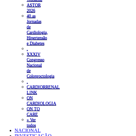
ASTOR
2026
40.as
Jornadas
de
Cardiologia,
Hipertensão
e Diabetes
.
XXXIV
Congresso
Nacional
de
Coloproctologia
.
CARDIORRENAL
LINK
ON
CARDIOLOGIA
ON TO
CARE
» Ver
todos
NACIONAL
INVESTIGAÇÃO