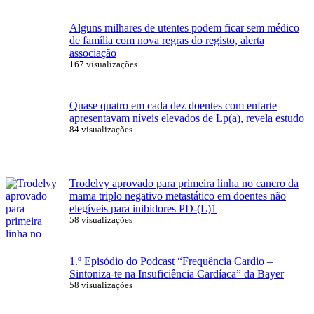
Alguns milhares de utentes podem ficar sem médico
de família com nova regras do registo, alerta
associação
167 visualizações
Quase quatro em cada dez doentes com enfarte
apresentavam níveis elevados de Lp(a), revela estudo
84 visualizações
Trodelvy aprovado para primeira linha no cancro da
mama triplo negativo metastático em doentes não
elegíveis para inibidores PD-(L)1
58 visualizações
1.º Episódio do Podcast “Frequência Cardio –
Sintoniza-te na Insuficiência Cardíaca” da Bayer
58 visualizações