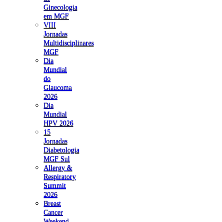
Ginecologia
em MGF
VIII
Jornadas
Multidisciplinares
MGF
Dia
Mundial
do
Glaucoma
2026
Dia
Mundial
HPV 2026
15
Jornadas
Diabetologia
MGF Sul
Allergy &
Respiratory
Summit
2026
Breast
Cancer
Weekend