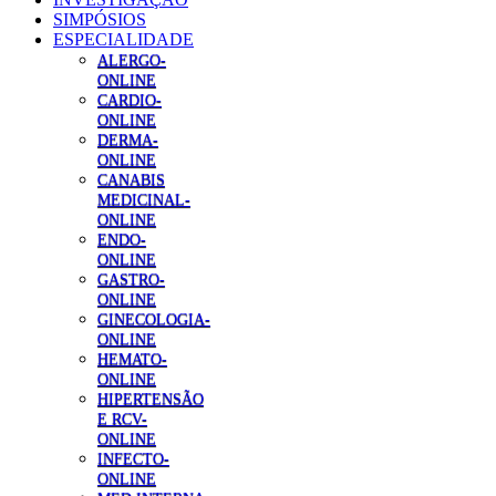
SIMPÓSIOS
ESPECIALIDADE
ALERGO-
ONLINE
CARDIO-
ONLINE
DERMA-
ONLINE
CANABIS
MEDICINAL-
ONLINE
ENDO-
ONLINE
GASTRO-
ONLINE
GINECOLOGIA-
ONLINE
HEMATO-
ONLINE
HIPERTENSÃO
E RCV-
ONLINE
INFECTO-
ONLINE