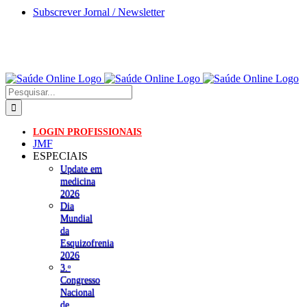
Skip
Subscrever Jornal / Newsletter
to
content
Pesquisar
LOGIN PROFISSIONAIS
JMF
ESPECIAIS
Update em
medicina
2026
Dia
Mundial
da
Esquizofrenia
2026
3.ᵒ
Congresso
Nacional
de