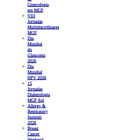
Ginecologia
em MGF
VIII
Jornadas
Multidisciplinares
MGF
Dia
Mundial
do
Glaucoma
2026
Dia
Mundial
HPV 2026
15
Jornadas
Diabetologia
MGF Sul
Allergy &
Respiratory
Summit
2026
Breast
Cancer
Weekend