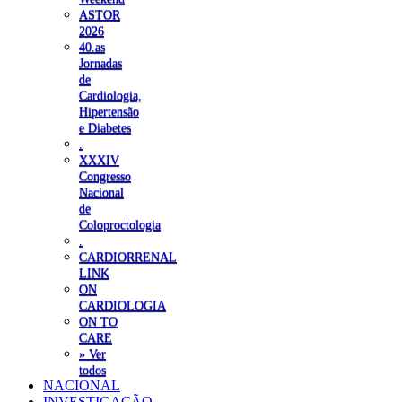
ASTOR
2026
40.as
Jornadas
de
Cardiologia,
Hipertensão
e Diabetes
.
XXXIV
Congresso
Nacional
de
Coloproctologia
.
CARDIORRENAL
LINK
ON
CARDIOLOGIA
ON TO
CARE
» Ver
todos
NACIONAL
INVESTIGAÇÃO