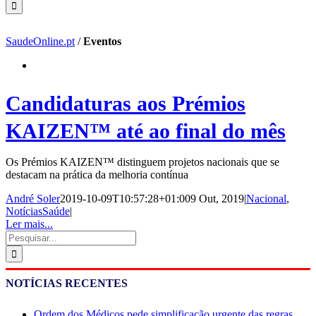
SaudeOnline.pt
/
Eventos
Candidaturas aos Prémios
KAIZEN™ até ao final do mês
Os Prémios KAIZEN™ distinguem projetos nacionais que se
destacam na prática da melhoria contínua
André Soler
2019-10-09T10:57:28+01:00
9 Out, 2019
|
Nacional
,
NotíciasSaúde
|
Ler mais...
Pesquisar
NOTÍCIAS RECENTES
Ordem dos Médicos pede simplificação urgente das regras