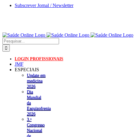
Skip
Subscrever Jornal / Newsletter
to
content
Pesquisar
LOGIN PROFISSIONAIS
JMF
ESPECIAIS
Update em
medicina
2026
Dia
Mundial
da
Esquizofrenia
2026
3.ᵒ
Congresso
Nacional
de