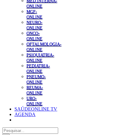
MED.INTERNA-
ONLINE
MGF-
ONLINE
NEURO-
ONLINE
ONCO-
ONLINE
OFTALMOLOGIA-
ONLINE
PSIQUIATRIA-
ONLINE
PEDIATRIA-
ONLINE
PNEUMO-
ONLINE
REUMA-
ONLINE
URO-
ONLINE
SAÚDEONLINE TV
AGENDA
Pesquisar