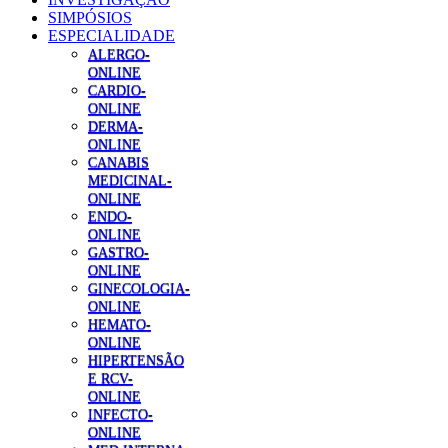
SIMPÓSIOS
ESPECIALIDADE
ALERGO-
ONLINE
CARDIO-
ONLINE
DERMA-
ONLINE
CANABIS
MEDICINAL-
ONLINE
ENDO-
ONLINE
GASTRO-
ONLINE
GINECOLOGIA-
ONLINE
HEMATO-
ONLINE
HIPERTENSÃO
E RCV-
ONLINE
INFECTO-
ONLINE