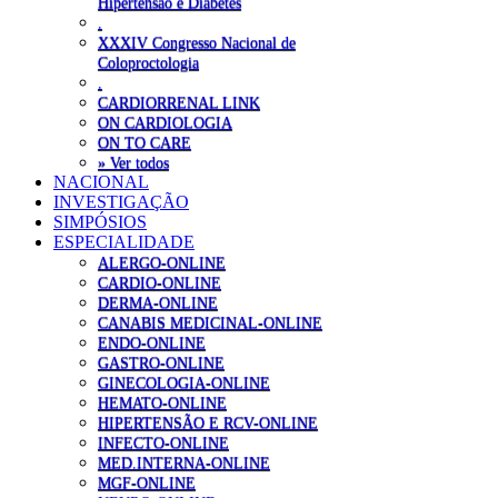
Hipertensão e Diabetes
.
XXXIV Congresso Nacional de
Coloproctologia
.
CARDIORRENAL LINK
ON CARDIOLOGIA
ON TO CARE
» Ver todos
NACIONAL
INVESTIGAÇÃO
SIMPÓSIOS
ESPECIALIDADE
ALERGO-ONLINE
CARDIO-ONLINE
DERMA-ONLINE
CANABIS MEDICINAL-ONLINE
ENDO-ONLINE
GASTRO-ONLINE
GINECOLOGIA-ONLINE
HEMATO-ONLINE
HIPERTENSÃO E RCV-ONLINE
INFECTO-ONLINE
MED.INTERNA-ONLINE
MGF-ONLINE