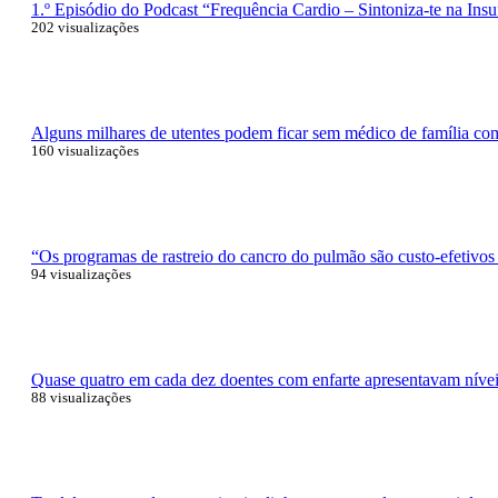
1.º Episódio do Podcast “Frequência Cardio – Sintoniza-te na Insu
202 visualizações
Alguns milhares de utentes podem ficar sem médico de família com 
160 visualizações
“Os programas de rastreio do cancro do pulmão são custo-efetivos
94 visualizações
Quase quatro em cada dez doentes com enfarte apresentavam níveis
88 visualizações