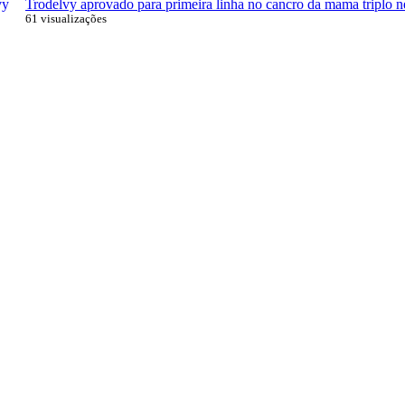
Trodelvy aprovado para primeira linha no cancro da mama triplo n
61 visualizações