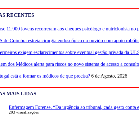
AS RECENTES
se 11.900 jovens recorreram aos cheques psicólogo e nutricionista no 
 de Coimbra estreia cirurgia endoscópica do ouvido com apoio robóti
ermeiros exigem esclarecimentos sobre eventual gestão privada da UL
em dos Médicos alerta para riscos no novo sistema de acesso a consulta
tugal está a formar os médicos de que precisa?
6 de Agosto, 2026
AS MAIS LIDAS
Enfermagem Forense. “Da urgência ao tribunal, cada gesto conta e 
203 visualizações