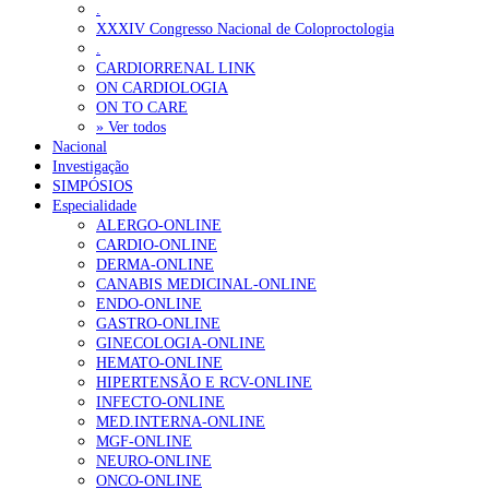
.
XXXIV Congresso Nacional de Coloproctologia
.
CARDIORRENAL LINK
ON CARDIOLOGIA
ON TO CARE
» Ver todos
Nacional
Investigação
SIMPÓSIOS
Especialidade
ALERGO-ONLINE
CARDIO-ONLINE
DERMA-ONLINE
CANABIS MEDICINAL-ONLINE
ENDO-ONLINE
GASTRO-ONLINE
GINECOLOGIA-ONLINE
HEMATO-ONLINE
HIPERTENSÃO E RCV-ONLINE
INFECTO-ONLINE
MED.INTERNA-ONLINE
MGF-ONLINE
NEURO-ONLINE
ONCO-ONLINE