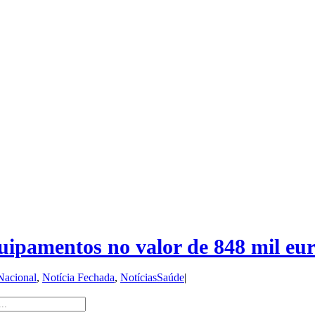
quipamentos no valor de 848 mil eu
Nacional
,
Notícia Fechada
,
NotíciasSaúde
|