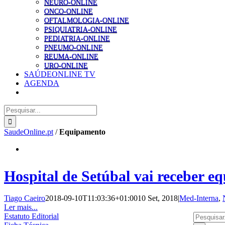
NEURO-ONLINE
ONCO-ONLINE
OFTALMOLOGIA-ONLINE
PSIQUIATRIA-ONLINE
PEDIATRIA-ONLINE
PNEUMO-ONLINE
REUMA-ONLINE
URO-ONLINE
SAÚDEONLINE TV
AGENDA
Pesquisar
SaudeOnline.pt
/
Equipamento
Hospital de Setúbal vai receber e
Tiago Caeiro
2018-09-10T11:03:36+01:00
10 Set, 2018
|
Med-Interna
,
Ler mais...
Pesquisar
Estatuto Editorial