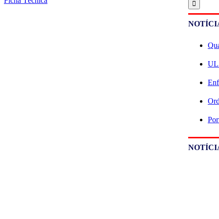
Ficha Técnica
NOTÍCI
Qua
ULS
Enf
Ord
Por
NOTÍCI