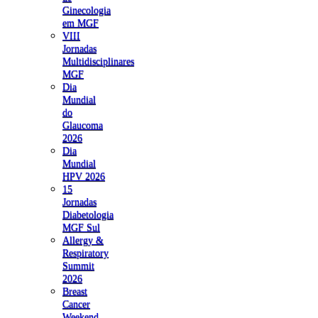
Ginecologia
em MGF
VIII
Jornadas
Multidisciplinares
MGF
Dia
Mundial
do
Glaucoma
2026
Dia
Mundial
HPV 2026
15
Jornadas
Diabetologia
MGF Sul
Allergy &
Respiratory
Summit
2026
Breast
Cancer
Weekend