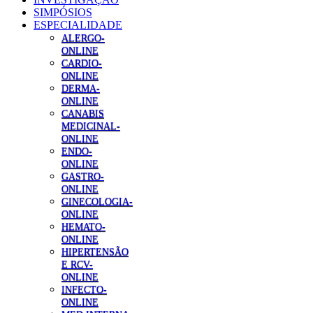
SIMPÓSIOS
ESPECIALIDADE
ALERGO-
ONLINE
CARDIO-
ONLINE
DERMA-
ONLINE
CANABIS
MEDICINAL-
ONLINE
ENDO-
ONLINE
GASTRO-
ONLINE
GINECOLOGIA-
ONLINE
HEMATO-
ONLINE
HIPERTENSÃO
E RCV-
ONLINE
INFECTO-
ONLINE