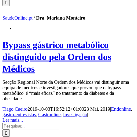
SaudeOnline.pt
/
Dra. Mariana Monteiro
Bypass gástrico metabólico
distinguido pela Ordem dos
Médicos
Secção Regional Norte da Ordem dos Médicos vai distinguir uma
equipa de médicos e investigadores que provou que o 'bypass
metabólico' é “mais eficaz” no tratamento da diabetes e da
obesidade.
Tiago Caeiro
2019-10-03T16:52:12+01:00
23 Mai, 2019
|
Endonline
,
gastro-entrevistas
,
Gastronline
,
Investigação
|
Ler mais...
Pesquisar