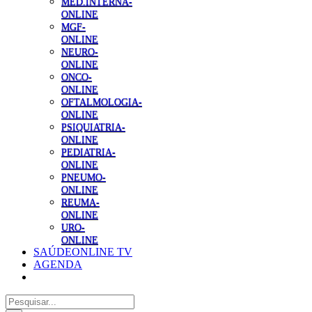
MED.INTERNA-
ONLINE
MGF-
ONLINE
NEURO-
ONLINE
ONCO-
ONLINE
OFTALMOLOGIA-
ONLINE
PSIQUIATRIA-
ONLINE
PEDIATRIA-
ONLINE
PNEUMO-
ONLINE
REUMA-
ONLINE
URO-
ONLINE
SAÚDEONLINE TV
AGENDA
Pesquisar