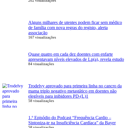
202 visualizações
Alguns milhares de utentes podem ficar sem médico
de família com nova regras do registo, alerta
associação
167 visualizações
Quase quatro em cada dez doentes com enfarte
apresentavam níveis elevados de Lp(a), revela estudo
84 visualizações
Trodelvy aprovado para primeira linha no cancro da
mama triplo negativo metastático em doentes não
elegíveis para inibidores PD-(L)1
58 visualizações
1.º Episódio do Podcast “Frequência Cardio –
Sintoniza-te na Insuficiência Cardíaca” da Bayer
58 visualizações