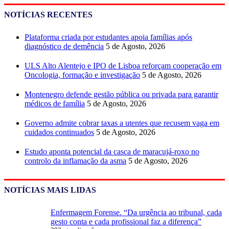
NOTÍCIAS RECENTES
Plataforma criada por estudantes apoia famílias após
diagnóstico de demência
5 de Agosto, 2026
ULS Alto Alentejo e IPO de Lisboa reforçam cooperação em
Oncologia, formação e investigação
5 de Agosto, 2026
Montenegro defende gestão pública ou privada para garantir
médicos de família
5 de Agosto, 2026
Governo admite cobrar taxas a utentes que recusem vaga em
cuidados continuados
5 de Agosto, 2026
Estudo aponta potencial da casca de maracujá-roxo no
controlo da inflamação da asma
5 de Agosto, 2026
NOTÍCIAS MAIS LIDAS
Enfermagem Forense. “Da urgência ao tribunal, cada
gesto conta e cada profissional faz a diferença”