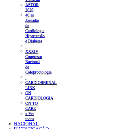
ASTOR
2026
40.as
Jornadas
de
Cardiologia,
Hipertensão
e Diabetes
.
XXXIV
Congresso
Nacional
de
Coloproctologia
.
CARDIORRENAL
LINK
ON
CARDIOLOGIA
ON TO
CARE
» Ver
todos
NACIONAL
INVESTIGAÇÃO