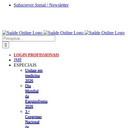
Skip
Subscrever Jornal / Newsletter
to
content
Pesquisar
LOGIN PROFISSIONAIS
JMF
ESPECIAIS
Update em
medicina
2026
Dia
Mundial
da
Esquizofrenia
2026
3.ᵒ
Congresso
Nacional
de