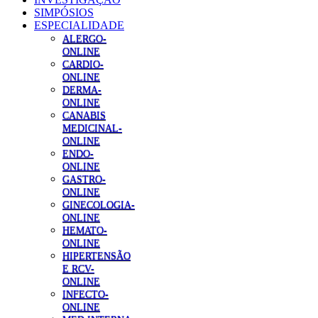
SIMPÓSIOS
ESPECIALIDADE
ALERGO-
ONLINE
CARDIO-
ONLINE
DERMA-
ONLINE
CANABIS
MEDICINAL-
ONLINE
ENDO-
ONLINE
GASTRO-
ONLINE
GINECOLOGIA-
ONLINE
HEMATO-
ONLINE
HIPERTENSÃO
E RCV-
ONLINE
INFECTO-
ONLINE