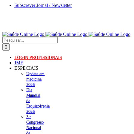
Skip
Subscrever Jornal / Newsletter
to
content
Pesquisar
LOGIN PROFISSIONAIS
JMF
ESPECIAIS
Update em
medicina
2026
Dia
Mundial
da
Esquizofrenia
2026
3.ᵒ
Congresso
Nacional
de