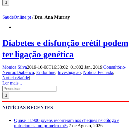
SaudeOnline.pt
/
Dra. Ana Murray
Diabetes e disfunção erétil podem
ter ligação genética
Monica Silva
2019-10-08T16:33:02+01:00
2 Jan, 2019
|
Consultório-
NeuropDiabética
,
Endonline
,
Investigação
,
Notícia Fechada
,
NotíciasSaúde
|
Ler mais...
Pesquisar
NOTÍCIAS RECENTES
Quase 11.900 jovens recorreram aos cheques psicólogo e
nutricionista no primeiro mês
7 de Agosto, 2026