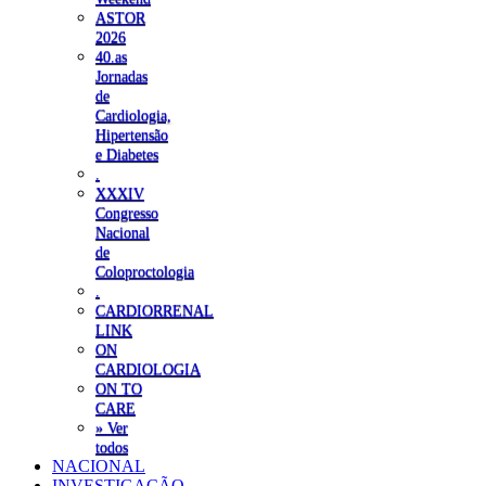
ASTOR
2026
40.as
Jornadas
de
Cardiologia,
Hipertensão
e Diabetes
.
XXXIV
Congresso
Nacional
de
Coloproctologia
.
CARDIORRENAL
LINK
ON
CARDIOLOGIA
ON TO
CARE
» Ver
todos
NACIONAL
INVESTIGAÇÃO