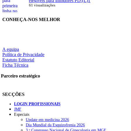
elegíveis para inibidores PD-(L)1
61 visualizações
CONHEÇA-NOS MELHOR
A equipa
Política de Privacidade
Estatuto Editorial
Ficha Técnica
Parceiro estratégico
SECÇÕES
LOGIN PROFISSIONAIS
JMF
Especiais
Update em medicina 2026
Dia Mundial da Esquizofrenia 2026
3.ᵒ Congresso Nacional de Ginecologia em MGF