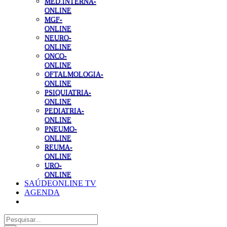
MED.INTERNA-
ONLINE
MGF-
ONLINE
NEURO-
ONLINE
ONCO-
ONLINE
OFTALMOLOGIA-
ONLINE
PSIQUIATRIA-
ONLINE
PEDIATRIA-
ONLINE
PNEUMO-
ONLINE
REUMA-
ONLINE
URO-
ONLINE
SAÚDEONLINE TV
AGENDA
Pesquisar