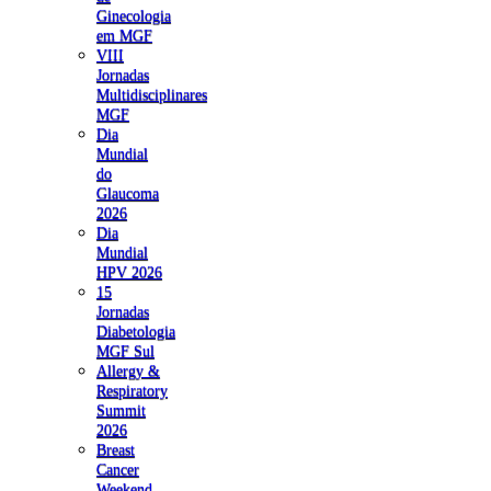
Ginecologia
em MGF
VIII
Jornadas
Multidisciplinares
MGF
Dia
Mundial
do
Glaucoma
2026
Dia
Mundial
HPV 2026
15
Jornadas
Diabetologia
MGF Sul
Allergy &
Respiratory
Summit
2026
Breast
Cancer
Weekend