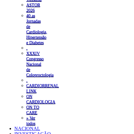
ASTOR
2026
40.as
Jornadas
de
Cardiologia,
Hipertensão
e Diabetes
.
XXXIV
Congresso
Nacional
de
Coloproctologia
.
CARDIORRENAL
LINK
ON
CARDIOLOGIA
ON TO
CARE
» Ver
todos
NACIONAL
INVESTIGAÇÃO