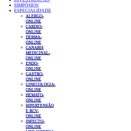
SIMPÓSIOS
ESPECIALIDADE
ALERGO-
ONLINE
CARDIO-
ONLINE
DERMA-
ONLINE
CANABIS
MEDICINAL-
ONLINE
ENDO-
ONLINE
GASTRO-
ONLINE
GINECOLOGIA-
ONLINE
HEMATO-
ONLINE
HIPERTENSÃO
E RCV-
ONLINE
INFECTO-
ONLINE