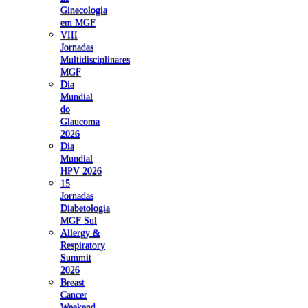
Ginecologia
em MGF
VIII
Jornadas
Multidisciplinares
MGF
Dia
Mundial
do
Glaucoma
2026
Dia
Mundial
HPV 2026
15
Jornadas
Diabetologia
MGF Sul
Allergy &
Respiratory
Summit
2026
Breast
Cancer
Weekend