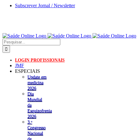
Skip
Subscrever Jornal / Newsletter
to
content
Pesquisar
LOGIN PROFISSIONAIS
JMF
ESPECIAIS
Update em
medicina
2026
Dia
Mundial
da
Esquizofrenia
2026
3.ᵒ
Congresso
Nacional
de