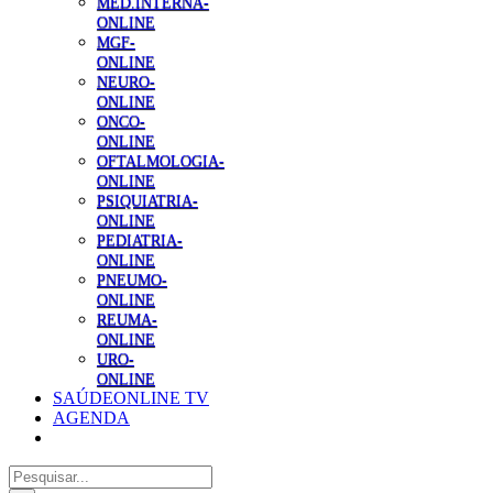
MED.INTERNA-
ONLINE
MGF-
ONLINE
NEURO-
ONLINE
ONCO-
ONLINE
OFTALMOLOGIA-
ONLINE
PSIQUIATRIA-
ONLINE
PEDIATRIA-
ONLINE
PNEUMO-
ONLINE
REUMA-
ONLINE
URO-
ONLINE
SAÚDEONLINE TV
AGENDA
Pesquisar