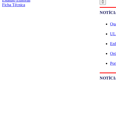
Estatuto Editorial
Ficha Técnica
NOTÍCI
Qua
ULS
Enf
Ord
Por
NOTÍCI