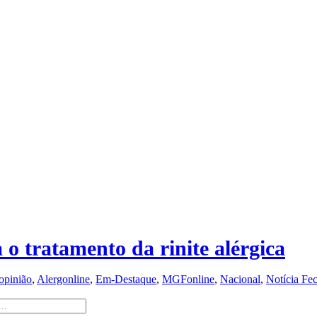
 o tratamento da rinite alérgica
opinião
,
Alergonline
,
Em-Destaque
,
MGFonline
,
Nacional
,
Notícia Fe