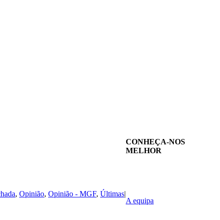
CONHEÇA-NOS
MELHOR
chada
,
Opinião
,
Opinião - MGF
,
Últimas
|
A equipa