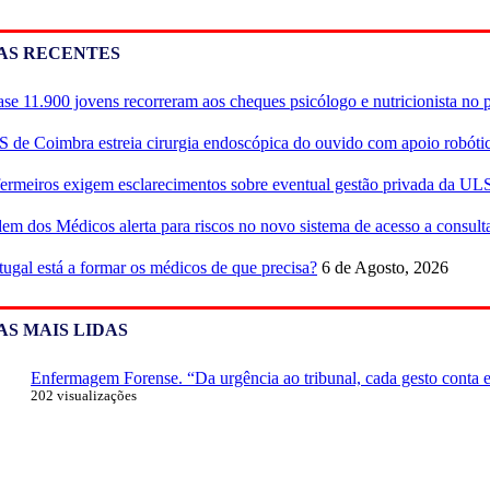
AS RECENTES
se 11.900 jovens recorreram aos cheques psicólogo e nutricionista no 
 de Coimbra estreia cirurgia endoscópica do ouvido com apoio robóti
ermeiros exigem esclarecimentos sobre eventual gestão privada da UL
em dos Médicos alerta para riscos no novo sistema de acesso a consulta
tugal está a formar os médicos de que precisa?
6 de Agosto, 2026
AS MAIS LIDAS
Enfermagem Forense. “Da urgência ao tribunal, cada gesto conta e 
202 visualizações