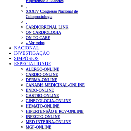
Hipertensão e Diabetes
.
XXXIV Congresso Nacional de
Coloproctologia
.
CARDIORRENAL LINK
ON CARDIOLOGIA
ON TO CARE
» Ver todos
NACIONAL
INVESTIGAÇÃO
SIMPÓSIOS
ESPECIALIDADE
ALERGO-ONLINE
CARDIO-ONLINE
DERMA-ONLINE
CANABIS MEDICINAL-ONLINE
ENDO-ONLINE
GASTRO-ONLINE
GINECOLOGIA-ONLINE
HEMATO-ONLINE
HIPERTENSÃO E RCV-ONLINE
INFECTO-ONLINE
MED.INTERNA-ONLINE
MGF-ONLINE