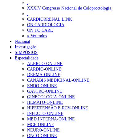
.
XXXIV Congresso Nacional de Coloproctologia
.
CARDIORRENAL LINK
ON CARDIOLOGIA
ON TO CARE
» Ver todos
Nacional
Investigação
SIMPÓSIOS
Especialidade
ALERGO-ONLINE
CARDIO-ONLINE
DERMA-ONLINE
CANABIS MEDICINAL-ONLINE
ENDO-ONLINE
GASTRO-ONLINE
GINECOLOGIA-ONLINE
HEMATO-ONLINE
HIPERTENSÃO E RCV-ONLINE
INFECTO-ONLINE
MED.INTERNA-ONLINE
MGF-ONLINE
NEURO-ONLINE
ONCO-ONLINE