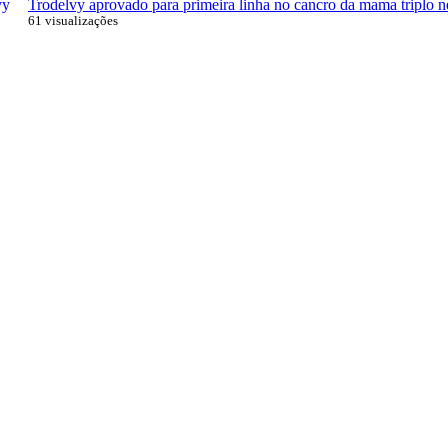
Trodelvy aprovado para primeira linha no cancro da mama triplo n
61 visualizações