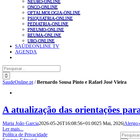
NEURO-ONLINE
ONCO-ONLINE
OFTALMOLOGIA-ONLINE
PSIQUIATRIA-ONLINE
PEDIATRIA-ONLINE
PNEUMO-ONLINE
REUMA-ONLINE
URO-ONLINE
SAÚDEONLINE TV
AGENDA
Pesquisar
SaudeOnline.pt
/
Bernardo Sousa Pinto e Rafael José Vieira
A atualização das orientações para
Maria João Garcia
2026-05-26T16:08:56+01:00
25 Mai, 2026
|
Alergo-
Ler mais...
Pesquisar
Política de Privacidade