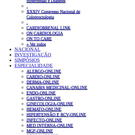
Hipertensão e Diabetes
.
XXXIV Congresso Nacional de
Coloproctologia
.
CARDIORRENAL LINK
ON CARDIOLOGIA
ON TO CARE
» Ver todos
NACIONAL
INVESTIGAÇÃO
SIMPÓSIOS
ESPECIALIDADE
ALERGO-ONLINE
CARDIO-ONLINE
DERMA-ONLINE
CANABIS MEDICINAL-ONLINE
ENDO-ONLINE
GASTRO-ONLINE
GINECOLOGIA-ONLINE
HEMATO-ONLINE
HIPERTENSÃO E RCV-ONLINE
INFECTO-ONLINE
MED.INTERNA-ONLINE
MGF-ONLINE