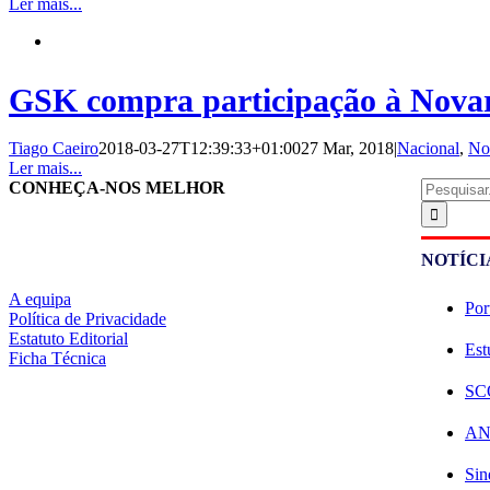
Ler mais...
GSK compra participação à Novart
Tiago Caeiro
2018-03-27T12:39:33+01:00
27 Mar, 2018
|
Nacional
,
No
Ler mais...
Pesquisar
CONHEÇA-NOS MELHOR
NOTÍCI
A equipa
Por
Política de Privacidade
Estatuto Editorial
Est
Ficha Técnica
SCO
ANE
Sin