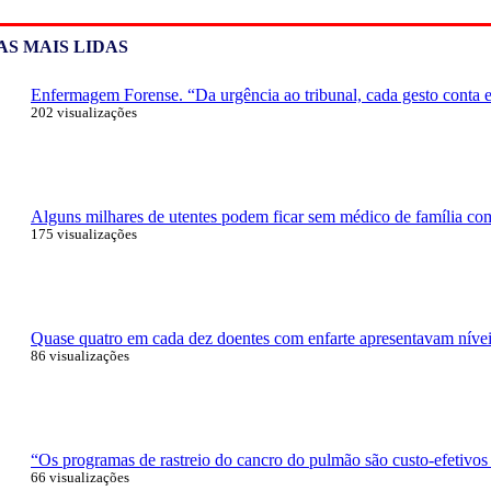
AS MAIS LIDAS
Enfermagem Forense. “Da urgência ao tribunal, cada gesto conta e 
202 visualizações
Alguns milhares de utentes podem ficar sem médico de família com 
175 visualizações
Quase quatro em cada dez doentes com enfarte apresentavam níveis
86 visualizações
“Os programas de rastreio do cancro do pulmão são custo-efetivos
66 visualizações