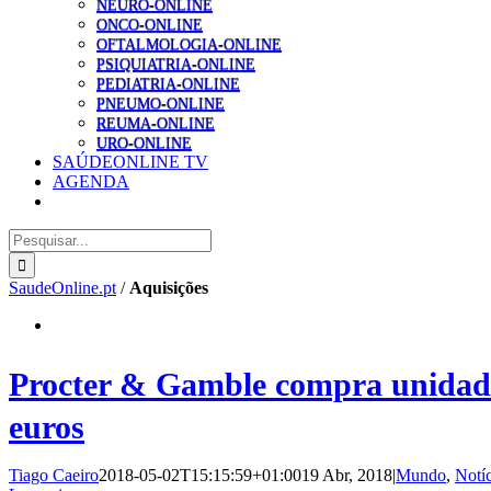
NEURO-ONLINE
ONCO-ONLINE
OFTALMOLOGIA-ONLINE
PSIQUIATRIA-ONLINE
PEDIATRIA-ONLINE
PNEUMO-ONLINE
REUMA-ONLINE
URO-ONLINE
SAÚDEONLINE TV
AGENDA
Pesquisar
SaudeOnline.pt
/
Aquisições
Procter & Gamble compra unidade
euros
Tiago Caeiro
2018-05-02T15:15:59+01:00
19 Abr, 2018
|
Mundo
,
Notí