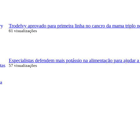
Trodelvy aprovado para primeira linha no cancro da mama triplo n
61 visualizações
Especialistas defendem mais potássio na alimentação para ajudar a 
57 visualizações