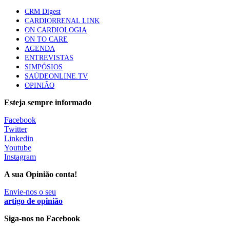
mama triplo negativo metastático em doentes não
elegíveis para inibidores PD-(L)1
CRM Digest
61 visualizações
CARDIORRENAL LINK
ON CARDIOLOGIA
ON TO CARE
AGENDA
ENTREVISTAS
SIMPÓSIOS
SAÚDEONLINE.TV
OPINIÃO
Esteja sempre informado
Facebook
Twitter
Linkedin
Youtube
Instagram
A sua Opinião conta!
Envie-nos o seu
artigo de opinião
Siga-nos no Facebook