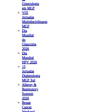
Ginecologia
em MGF
VIII
Jornadas
Multidisciplinares
MGF
Dia
Mundial
do
Glaucoma
2026
Dia
Mundial
HPV 2026
15
Jornadas
Diabetologia
MGF Sul
Allergy &
Respiratory
Summit
2026
Breast
Cancer
Weekend