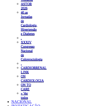
ASTOR
2026
40.as
Jornadas
de
Cardiologia,
Hipertensão
e Diabetes
.
XXXIV
Congresso
Nacional
de
Coloproctologia
.
CARDIORRENAL
LINK
ON
CARDIOLOGIA
ON TO
CARE
» Ver
todos
NACIONAL
INVESTIGAÇÃO