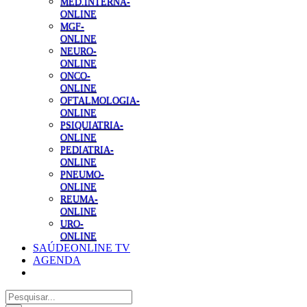
MED.INTERNA-
ONLINE
MGF-
ONLINE
NEURO-
ONLINE
ONCO-
ONLINE
OFTALMOLOGIA-
ONLINE
PSIQUIATRIA-
ONLINE
PEDIATRIA-
ONLINE
PNEUMO-
ONLINE
REUMA-
ONLINE
URO-
ONLINE
SAÚDEONLINE TV
AGENDA
Pesquisar