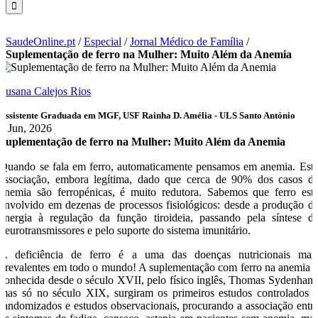
SaudeOnline.pt
/
Especial
/
Jornal Médico de Família
/
Suplementação de ferro na Mulher: Muito Além da Anemia
Susana Calejos Rios
Assistente Graduada em MGF, USF Rainha D. Amélia - ULS Santo António
1 Jun, 2026
Suplementação de ferro na Mulher: Muito Além da Anemia
Quando se fala em ferro, automaticamente pensamos em anemia. Est
associação, embora legítima, dado que cerca de 90% dos casos d
anemia são ferropénicas, é muito redutora. Sabemos que ferro est
envolvido em dezenas de processos fisiológicos: desde a produção d
energia à regulação da função tiroideia, passando pela síntese d
neurotransmissores e pelo suporte do sistema imunitário.
A deficiência de ferro é a uma das doenças nutricionais mai
prevalentes em todo o mundo! A suplementação com ferro na anemia 
conhecida desde o século XVII, pelo físico inglês, Thomas Sydenham
mas só no século XIX, surgiram os primeiros estudos controlados 
randomizados e estudos observacionais, procurando a associação entr