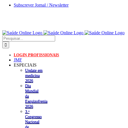
Skip
Subscrever Jornal / Newsletter
to
content
Pesquisar
LOGIN PROFISSIONAIS
JMF
ESPECIAIS
Update em
medicina
2026
Dia
Mundial
da
Esquizofrenia
2026
3.ᵒ
Congresso
Nacional
de