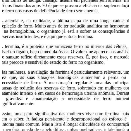
os sintomas de fadiga, cansaço, astenia em pacientes sem anemia, ma
só nos finais dos anos 70 é que se provou a eficácia da suplementaçã
de ferro nos casos de deficiência de ferro sem anemia.
A anemia é, na realidade, a última etapa de uma longa cadeia d
depleção de ferro. Muito antes de ter tradução analítica no hemogram
e na hemoglobina, o organismo já está a sofrer as consequências d
reservas insuficientes, e é aqui que entra a ferritina.
A ferritina, é a proteína que armazena ferro no interior das células, 
nível do fígado, baço e medula óssea. O valor que aparece nas análise
de sangue reflete diretamente essas reservas. É, por isso, o marcado
mais precoce e sensível do estado do ferro no organismo.
Nas mulheres, a avaliação da ferritina é particularmente relevante, um
vez que, as suas situações fisiológicas aumentam a perda ou 
necessidade de ferro. A menstruação regular é uma das principai
causas de redução das reservas de ferro, sobretudo em mulheres co
cataménio intenso e em casos de hemorragia uterina anómala. Durant
a gravidez e amamentação a necessidade de ferro aument
significativamente.
Assim, uma parte significativa das mulheres vive com ferritina baix
sem o saber. A fadiga persistente e desproporcional ao esforço é 
sintoma mais comum. Mas a lista é longa: dificuldade de concentraçã
e memória, queda de cabelo difusa, unhas quebradiças, intolerância a