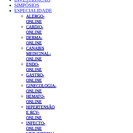
SIMPÓSIOS
ESPECIALIDADE
ALERGO-
ONLINE
CARDIO-
ONLINE
DERMA-
ONLINE
CANABIS
MEDICINAL-
ONLINE
ENDO-
ONLINE
GASTRO-
ONLINE
GINECOLOGIA-
ONLINE
HEMATO-
ONLINE
HIPERTENSÃO
E RCV-
ONLINE
INFECTO-
ONLINE