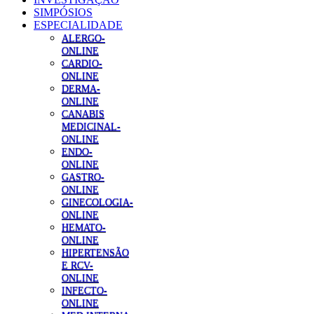
SIMPÓSIOS
ESPECIALIDADE
ALERGO-
ONLINE
CARDIO-
ONLINE
DERMA-
ONLINE
CANABIS
MEDICINAL-
ONLINE
ENDO-
ONLINE
GASTRO-
ONLINE
GINECOLOGIA-
ONLINE
HEMATO-
ONLINE
HIPERTENSÃO
E RCV-
ONLINE
INFECTO-
ONLINE