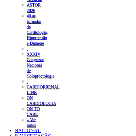
ASTOR
2026
40.as
Jornadas
de
Cardiologia,
Hipertensão
e Diabetes
.
XXXIV
Congresso
Nacional
de
Coloproctologia
.
CARDIORRENAL
LINK
ON
CARDIOLOGIA
ON TO
CARE
» Ver
todos
NACIONAL
INVESTIGAÇÃO