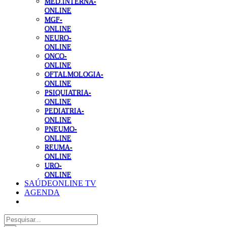
MED.INTERNA-
ONLINE
MGF-
ONLINE
NEURO-
ONLINE
ONCO-
ONLINE
OFTALMOLOGIA-
ONLINE
PSIQUIATRIA-
ONLINE
PEDIATRIA-
ONLINE
PNEUMO-
ONLINE
REUMA-
ONLINE
URO-
ONLINE
SAÚDEONLINE TV
AGENDA
Pesquisar