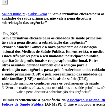
SaudeOnline.pt
/
Saúde Geral
/
“Sem alternativas eficazes para os
cuidados de saúde primários, não vale a pena discutir a
sobrelotação das urgências”
6 Fev, 2025
“Sem alternativas eficazes para os cuidados de saúde primários,
não vale a pena discutir a sobrelotação das urgências”
Bernardo Mateiro Gomes é o novo presidente da Associação
Nacional dos Médicos de Saúde Pública. Em entrevista, o médico
destaca três pilares para o seu mandato: participação pública,
capacitação de profissionais e cooperação institucional. Entre
outros assuntos, defende também que a solução para a
sobrelotação nas urgências passa pelo fortalecimento dos cuidados
de saúde primários (CSP) e pela reorganização das unidades de
saúde familiar (USF) e unidades locais de saúde (ULS),
garantindo melhores condições para os profissionais de saúde.
Assumiu recentemente a presidência da
Associação Nacional do
Médicos de Saúde Pública
(ANMSP). O que o motivou a aceita