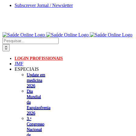
Skip
Subscrever Jornal / Newsletter
to
content
Pesquisar
LOGIN PROFISSIONAIS
JMF
ESPECIAIS
Update em
medicina
2026
Dia
Mundial
da
Esquizofrenia
2026
3.ᵒ
Congresso
Nacional
de