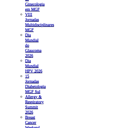
Ginecologia
em MGF
VIII
Jornadas
Multidisciplinares
MGF
Dia
Mundial
do
Glaucoma
2026
Dia
Mundial
HPV 2026
15
Jornadas
Diabetologia
MGF Sul
Allergy &
Respiratory
Summit
2026
Breast
Cancer
Weekend