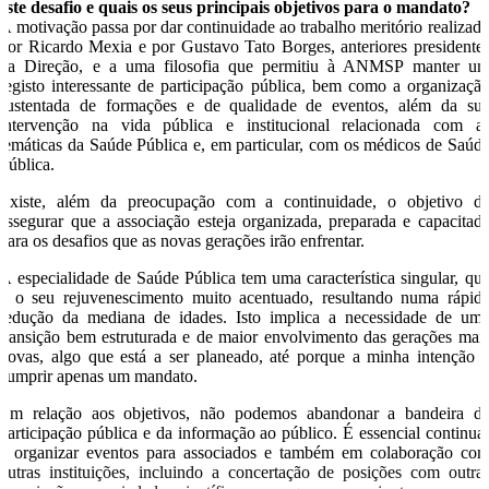
este desafio e quais os seus principais objetivos para o mandato?
A motivação passa por dar continuidade ao trabalho meritório realizad
por Ricardo Mexia e por Gustavo Tato Borges, anteriores presidente
da Direção, e a uma filosofia que permitiu à ANMSP manter u
registo interessante de participação pública, bem como a organizaçã
sustentada de formações e de qualidade de eventos, além da su
intervenção na vida pública e institucional relacionada com a
temáticas da Saúde Pública e, em particular, com os médicos de Saúd
Pública.
Existe, além da preocupação com a continuidade, o objetivo d
assegurar que a associação esteja organizada, preparada e capacitad
para os desafios que as novas gerações irão enfrentar.
A especialidade de Saúde Pública tem uma característica singular, qu
é o seu rejuvenescimento muito acentuado, resultando numa rápid
redução da mediana de idades. Isto implica a necessidade de um
transição bem estruturada e de maior envolvimento das gerações mai
novas, algo que está a ser planeado, até porque a minha intenção 
cumprir apenas um mandato.
Em relação aos objetivos, não podemos abandonar a bandeira d
participação pública e da informação ao público. É essencial continua
a organizar eventos para associados e também em colaboração co
outras instituições, incluindo a concertação de posições com outra