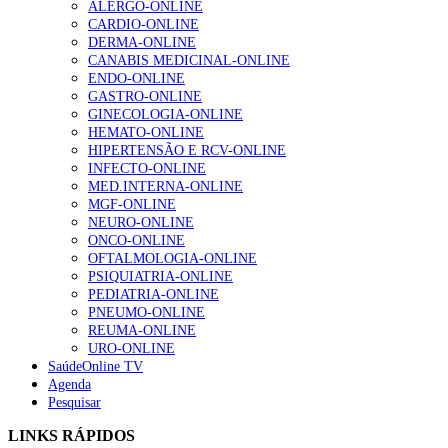
ALERGO-ONLINE
gesto conta e cada profissional faz a diferença”
CARDIO-ONLINE
202 visualizações
DERMA-ONLINE
CANABIS MEDICINAL-ONLINE
ENDO-ONLINE
GASTRO-ONLINE
Alguns milhares de utentes podem ficar sem médico de
GINECOLOGIA-ONLINE
família com nova regras do registo, alerta associação
HEMATO-ONLINE
175 visualizações
HIPERTENSÃO E RCV-ONLINE
INFECTO-ONLINE
MED.INTERNA-ONLINE
MGF-ONLINE
Quase quatro em cada dez doentes com enfarte
NEURO-ONLINE
apresentavam níveis elevados de Lp(a), revela estudo
ONCO-ONLINE
86 visualizações
OFTALMOLOGIA-ONLINE
PSIQUIATRIA-ONLINE
PEDIATRIA-ONLINE
PNEUMO-ONLINE
REUMA-ONLINE
“Os programas de rastreio do cancro do pulmão são
URO-ONLINE
custo-efetivos e representam um investimento
SaúdeOnline TV
sustentável para os sistemas de saúde”
Agenda
66 visualizações
Pesquisar
LINKS RÁPIDOS
Trodelvy aprovado para primeira linha no cancro da