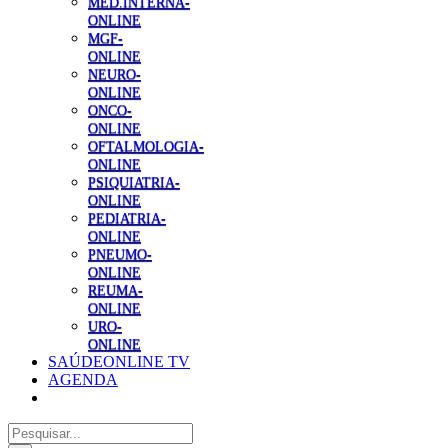
MED.INTERNA-
ONLINE
MGF-
ONLINE
NEURO-
ONLINE
ONCO-
ONLINE
OFTALMOLOGIA-
ONLINE
PSIQUIATRIA-
ONLINE
PEDIATRIA-
ONLINE
PNEUMO-
ONLINE
REUMA-
ONLINE
URO-
ONLINE
SAÚDEONLINE TV
AGENDA
Pesquisar