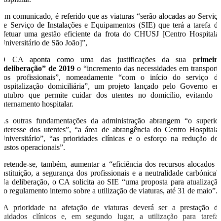
Em comunicado, é referido que as viaturas “serão alocadas ao Serviç
de Serviço de Instalações e Equipamentos (SIE) que terá a tarefa d
efetuar uma gestão eficiente da frota do CHUSJ [Centro Hospitala
Universitário de São João]”,
O CA aponta como uma das justificações da sua p
rimeir
“deliberação” de 2019
o “incremento das necessidades em transport
dos profissionais”, nomeadamente “com o início do serviço d
hospitalização domiciliária”, um projeto lançado pelo Governo e
outubro que permite cuidar dos utentes no domicílio, evitando 
internamento hospitalar.
As outras fundamentações da administração abrangem “o superio
interesse dos utentes”, “a área de abrangência do Centro Hospitala
Universitário”, “as prioridades clínicas e o esforço na redução do
custos operacionais”.
Pretende-se, também, aumentar a “eficiência dos recursos alocados 
instituição, a segurança dos profissionais e a neutralidade carbónica”
Na deliberação, o CA solicita ao SIE “uma proposta para atualizaçã
do regulamento interno sobre a utilização de viaturas, até 31 de maio”.
“A prioridade na afetação de viaturas deverá ser a prestação d
cuidados clínicos e, em segundo lugar, a utilização para tarefa