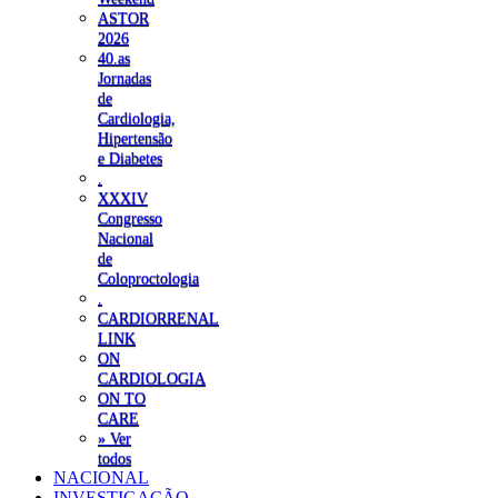
ASTOR
2026
40.as
Jornadas
de
Cardiologia,
Hipertensão
e Diabetes
.
XXXIV
Congresso
Nacional
de
Coloproctologia
.
CARDIORRENAL
LINK
ON
CARDIOLOGIA
ON TO
CARE
» Ver
todos
NACIONAL
INVESTIGAÇÃO