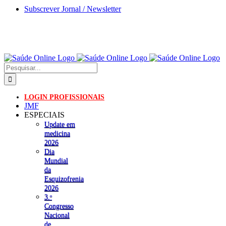
Skip
Subscrever Jornal / Newsletter
to
content
Pesquisar
LOGIN PROFISSIONAIS
JMF
ESPECIAIS
Update em
medicina
2026
Dia
Mundial
da
Esquizofrenia
2026
3.ᵒ
Congresso
Nacional
de