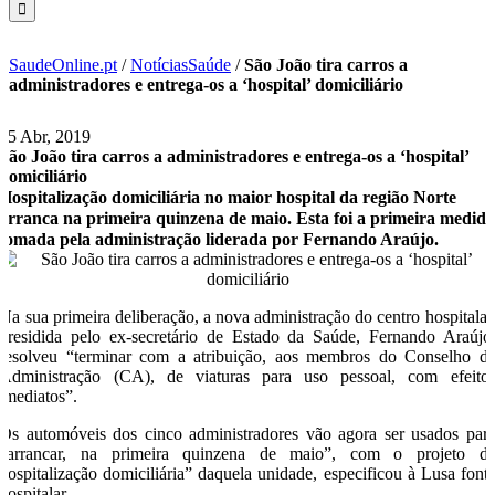
SaudeOnline.pt
/
NotíciasSaúde
/
São João tira carros a
administradores e entrega-os a ‘hospital’ domiciliário
15 Abr, 2019
São João tira carros a administradores e entrega-os a ‘hospital’
domiciliário
Hospitalização domiciliária no maior hospital da região Norte
arranca na primeira quinzena de maio. Esta foi a primeira medid
tomada pela administração liderada por Fernando Araújo.
Na sua primeira deliberação, a nova administração do centro hospitalar
presidida pelo ex-secretário de Estado da Saúde, Fernando Araújo
resolveu “terminar com a atribuição, aos membros do Conselho d
Administração (CA), de viaturas para uso pessoal, com efeito
imediatos”.
Os automóveis dos cinco administradores vão agora ser usados par
“arrancar, na primeira quinzena de maio”, com o projeto d
hospitalização domiciliária” daquela unidade, especificou à Lusa font
hospitalar.