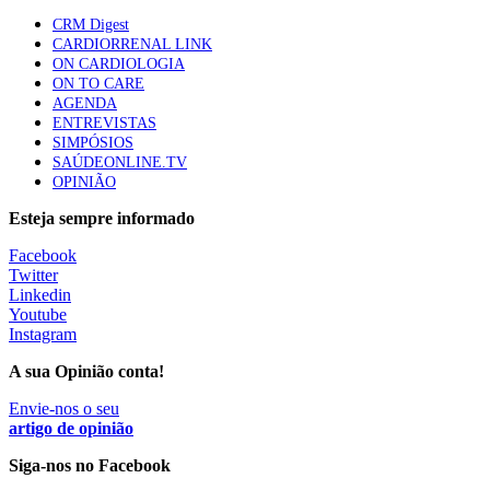
mama triplo negativo metastático em doentes não
CRM Digest
elegíveis para inibidores PD-(L)1
CARDIORRENAL LINK
61 visualizações
ON CARDIOLOGIA
ON TO CARE
AGENDA
Especialistas defendem mais potássio na alimentação
ENTREVISTAS
para ajudar a controlar a hipertensão
SIMPÓSIOS
57 visualizações
SAÚDEONLINE.TV
OPINIÃO
Esteja sempre informado
MAIS NOTÍCIAS
Facebook
Twitter
Linkedin
Sindicato diz que nova carreira de médicos dentistas reforça
Youtube
estabilidade no SNS
Instagram
6 Ago, 2026
|
0 Comments
A sua Opinião conta!
Envie-nos o seu
Mais de 400 utentes beneficiaram de comparticipação reforçada
artigo de opinião
para tratamentos de infertilidade na Madeira
Siga-nos no Facebook
6 Ago, 2026
|
0 Comments