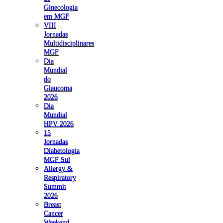
Ginecologia
em MGF
VIII
Jornadas
Multidisciplinares
MGF
Dia
Mundial
do
Glaucoma
2026
Dia
Mundial
HPV 2026
15
Jornadas
Diabetologia
MGF Sul
Allergy &
Respiratory
Summit
2026
Breast
Cancer
Weekend