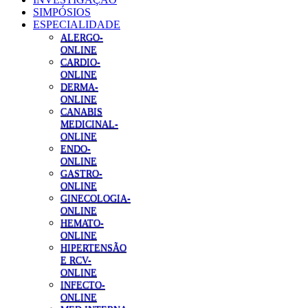
SIMPÓSIOS
ESPECIALIDADE
ALERGO-
ONLINE
CARDIO-
ONLINE
DERMA-
ONLINE
CANABIS
MEDICINAL-
ONLINE
ENDO-
ONLINE
GASTRO-
ONLINE
GINECOLOGIA-
ONLINE
HEMATO-
ONLINE
HIPERTENSÃO
E RCV-
ONLINE
INFECTO-
ONLINE