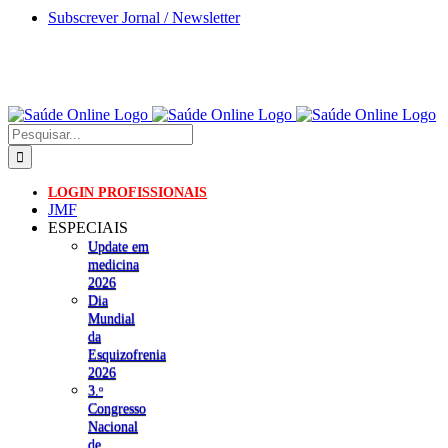
Skip
Subscrever Jornal / Newsletter
to
content
Pesquisar
LOGIN PROFISSIONAIS
JMF
ESPECIAIS
Update em
medicina
2026
Dia
Mundial
da
Esquizofrenia
2026
3.ᵒ
Congresso
Nacional
de