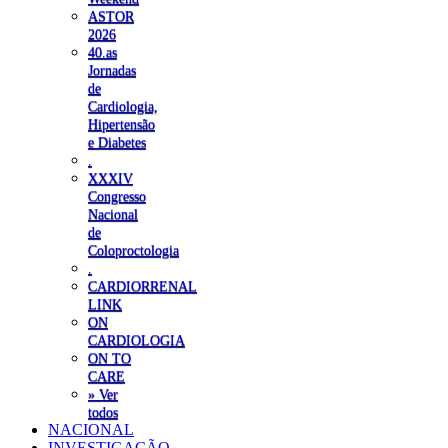
ASTOR
2026
40.as
Jornadas
de
Cardiologia,
Hipertensão
e Diabetes
.
XXXIV
Congresso
Nacional
de
Coloproctologia
.
CARDIORRENAL
LINK
ON
CARDIOLOGIA
ON TO
CARE
» Ver
todos
NACIONAL
INVESTIGAÇÃO