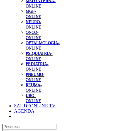
MED.INTERNA-
ONLINE
MGF-
ONLINE
NEURO-
ONLINE
ONCO-
ONLINE
OFTALMOLOGIA-
ONLINE
PSIQUIATRIA-
ONLINE
PEDIATRIA-
ONLINE
PNEUMO-
ONLINE
REUMA-
ONLINE
URO-
ONLINE
SAÚDEONLINE TV
AGENDA
Pesquisar