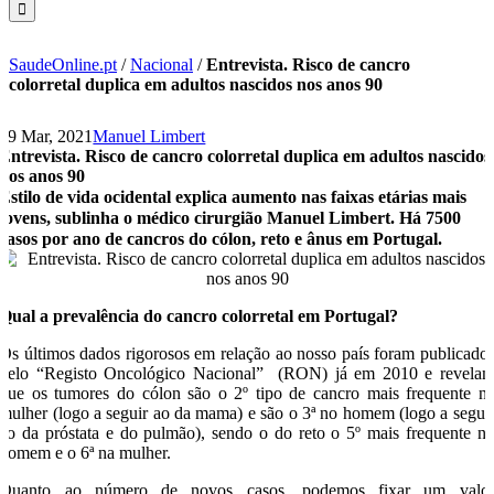
SaudeOnline.pt
/
Nacional
/
Entrevista. Risco de cancro
colorretal duplica em adultos nascidos nos anos 90
29 Mar, 2021
Manuel Limbert
Entrevista. Risco de cancro colorretal duplica em adultos nascidos
nos anos 90
Estilo de vida ocidental explica aumento nas faixas etárias mais
jovens, sublinha o médico cirurgião Manuel Limbert. Há 7500
casos por ano de cancros do cólon, reto e ânus em Portugal.
Qual a prevalência do cancro colorretal em Portugal?
Os últimos dados rigorosos em relação ao nosso país foram publicado
pelo “Registo Oncológico Nacional” (RON) já em 2010 e revela
que os tumores do cólon são o 2º tipo de cancro mais frequente n
mulher (logo a seguir ao da mama) e são o 3ª no homem (logo a segui
ao da próstata e do pulmão), sendo o do reto o 5º mais frequente n
homem e o 6ª na mulher.
Quanto ao número de novos casos, podemos fixar um valo