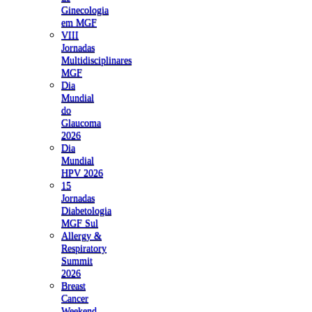
Ginecologia
em MGF
VIII
Jornadas
Multidisciplinares
MGF
Dia
Mundial
do
Glaucoma
2026
Dia
Mundial
HPV 2026
15
Jornadas
Diabetologia
MGF Sul
Allergy &
Respiratory
Summit
2026
Breast
Cancer
Weekend