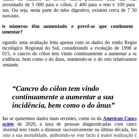
aproximado de 5 000 para o cólon, 2 400 para o reto e 100 para 
ânus. Ou seja, nesta parte do tubo digestivo, existem cerca de 7 50
casos/ano.
Os números têm aumentado e prevê-se que continuem 
aumentar?
Segundo uma avaliação feita apenas com os dados do então Regist
Oncológico Regional do Sul, considerando a evolução de 1998 at
2015, o cancro do cólon tem vindo continuamente a aumentar a su
incidência, bem como o do ânus, mantendo-se o do reto relativament
constante.
“Cancro do cólon tem vindo
continuamente a aumentar a
sua
incidência, bem como o do ânus”
Mas se quisermos dados mais recentes, como os da
American Cance
Society
de 2020, a taxa de pessoas diagnosticadas com cancr
colorretal tem vindo a diminuir sucessivamente na última década, be
como a sua mortalidade, atribuindo-se este facto à maior realização d