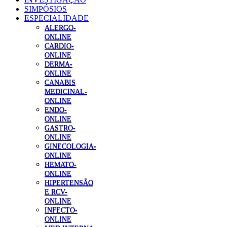
SIMPÓSIOS
ESPECIALIDADE
ALERGO-
ONLINE
CARDIO-
ONLINE
DERMA-
ONLINE
CANABIS
MEDICINAL-
ONLINE
ENDO-
ONLINE
GASTRO-
ONLINE
GINECOLOGIA-
ONLINE
HEMATO-
ONLINE
HIPERTENSÃO
E RCV-
ONLINE
INFECTO-
ONLINE