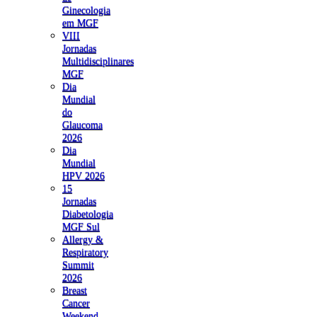
Ginecologia
em MGF
VIII
Jornadas
Multidisciplinares
MGF
Dia
Mundial
do
Glaucoma
2026
Dia
Mundial
HPV 2026
15
Jornadas
Diabetologia
MGF Sul
Allergy &
Respiratory
Summit
2026
Breast
Cancer
Weekend