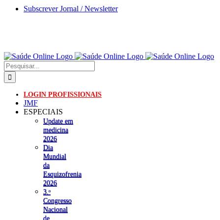
Skip
Subscrever Jornal / Newsletter
to
content
Pesquisar
LOGIN PROFISSIONAIS
JMF
ESPECIAIS
Update em
medicina
2026
Dia
Mundial
da
Esquizofrenia
2026
3.ᵒ
Congresso
Nacional
de