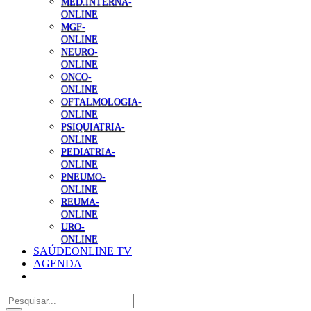
MED.INTERNA-
ONLINE
MGF-
ONLINE
NEURO-
ONLINE
ONCO-
ONLINE
OFTALMOLOGIA-
ONLINE
PSIQUIATRIA-
ONLINE
PEDIATRIA-
ONLINE
PNEUMO-
ONLINE
REUMA-
ONLINE
URO-
ONLINE
SAÚDEONLINE TV
AGENDA
Pesquisar