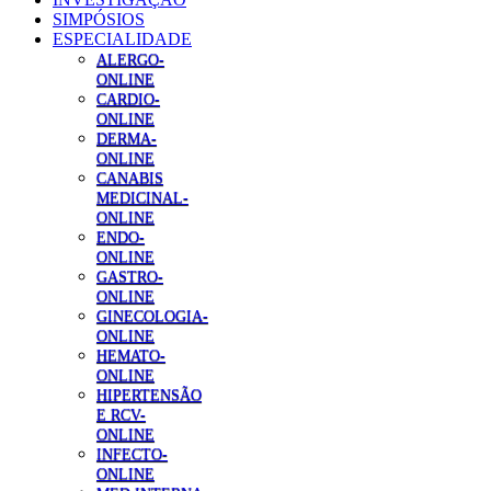
SIMPÓSIOS
ESPECIALIDADE
ALERGO-
ONLINE
CARDIO-
ONLINE
DERMA-
ONLINE
CANABIS
MEDICINAL-
ONLINE
ENDO-
ONLINE
GASTRO-
ONLINE
GINECOLOGIA-
ONLINE
HEMATO-
ONLINE
HIPERTENSÃO
E RCV-
ONLINE
INFECTO-
ONLINE