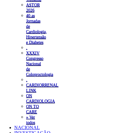
ASTOR
2026
40.as
Jornadas
de
Cardiologia,
Hipertensão
e Diabetes
.
XXXIV
Congresso
Nacional
de
Coloproctologia
.
CARDIORRENAL
LINK
ON
CARDIOLOGIA
ON TO
CARE
» Ver
todos
NACIONAL
INVESTIGAÇÃO