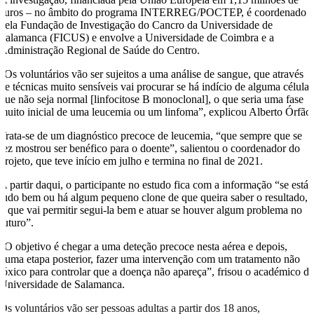
euros – no âmbito do programa INTERREG/POCTEP, é coordenado
pela Fundação de Investigação do Cancro da Universidade de
Salamanca (FICUS) e envolve a Universidade de Coimbra e a
Administração Regional de Saúde do Centro.
“Os voluntários vão ser sujeitos a uma análise de sangue, que através
de técnicas muito sensíveis vai procurar se há indício de alguma célula
que não seja normal [linfocitose B monoclonal], o que seria uma fase
muito inicial de uma leucemia ou um linfoma”, explicou Alberto Órfão
Trata-se de um diagnóstico precoce de leucemia, “que sempre que se
fez mostrou ser benéfico para o doente”, salientou o coordenador do
projeto, que teve início em julho e termina no final de 2021.
A partir daqui, o participante no estudo fica com a informação “se está
tudo bem ou há algum pequeno clone de que queira saber o resultado,
o que vai permitir segui-la bem e atuar se houver algum problema no
futuro”.
“O objetivo é chegar a uma deteção precoce nesta aérea e depois,
numa etapa posterior, fazer uma intervenção com um tratamento não
tóxico para controlar que a doença não apareça”, frisou o académico d
Universidade de Salamanca.
Os voluntários vão ser pessoas adultas a partir dos 18 anos,