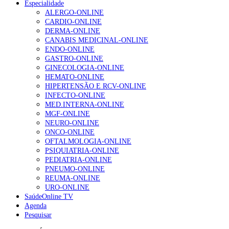
Especialidade
ALERGO-ONLINE
Enfermagem Forense. “Da urgência ao tribunal, cada
CARDIO-ONLINE
gesto conta e cada profissional faz a diferença”
DERMA-ONLINE
203 visualizações
CANABIS MEDICINAL-ONLINE
ENDO-ONLINE
GASTRO-ONLINE
GINECOLOGIA-ONLINE
1.º Episódio do Podcast “Frequência Cardio – Sintoniza
HEMATO-ONLINE
te na Insuficiência Cardíaca” da Bayer
HIPERTENSÃO E RCV-ONLINE
169 visualizações
INFECTO-ONLINE
MED.INTERNA-ONLINE
MGF-ONLINE
NEURO-ONLINE
Alguns milhares de utentes podem ficar sem médico de
ONCO-ONLINE
família com nova regras do registo, alerta associação
OFTALMOLOGIA-ONLINE
132 visualizações
PSIQUIATRIA-ONLINE
PEDIATRIA-ONLINE
PNEUMO-ONLINE
REUMA-ONLINE
URO-ONLINE
“Os programas de rastreio do cancro do pulmão são
SaúdeOnline TV
custo-efetivos e representam um investimento
Agenda
sustentável para os sistemas de saúde”
Pesquisar
93 visualizações