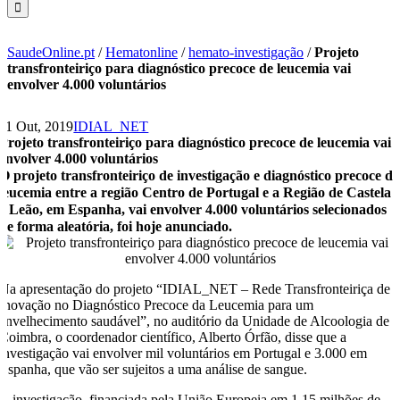
SaudeOnline.pt
/
Hematonline
/
hemato-investigação
/
Projeto
transfronteiriço para diagnóstico precoce de leucemia vai
envolver 4.000 voluntários
11 Out, 2019
IDIAL_NET
Projeto transfronteiriço para diagnóstico precoce de leucemia vai
envolver 4.000 voluntários
O projeto transfronteiriço de investigação e diagnóstico precoce de
leucemia entre a região Centro de Portugal e a Região de Castela
e Leão, em Espanha, vai envolver 4.000 voluntários selecionados
de forma aleatória, foi hoje anunciado.
Na apresentação do projeto “IDIAL_NET – Rede Transfronteiriça de
Inovação no Diagnóstico Precoce da Leucemia para um
envelhecimento saudável”, no auditório da Unidade de Alcoologia de
Coimbra, o coordenador científico, Alberto Órfão, disse que a
investigação vai envolver mil voluntários em Portugal e 3.000 em
Espanha, que vão ser sujeitos a uma análise de sangue.
A investigação, financiada pela União Europeia em 1,15 milhões de