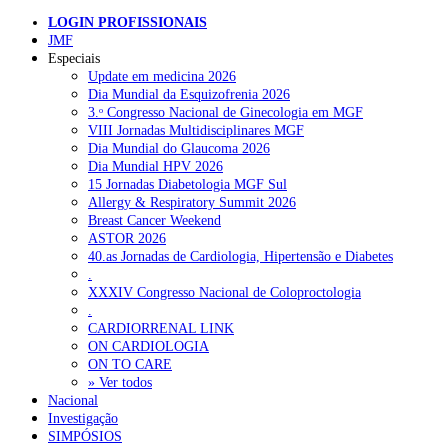
adquirido para os sistemas regionais de saúde dos dois países – Serviço
Nacional de Saúde em Portugal e sua equivalente em Espanha.
LOGIN PROFISSIONAIS
Pesquisar
JMF
LUSA/SO
Especiais
Update em medicina 2026
Dia Mundial da Esquizofrenia 2026
NOTÍCIAS RECENTES
3.ᵒ Congresso Nacional de Ginecologia em MGF
VIII Jornadas Multidisciplinares MGF
Quase 11.900 jovens recorreram aos cheques psicólogo e
Dia Mundial do Glaucoma 2026
nutricionista no primeiro mês
7 de Agosto, 2026
Dia Mundial HPV 2026
15 Jornadas Diabetologia MGF Sul
ULS de Coimbra estreia cirurgia endoscópica do ouvido com
Allergy & Respiratory Summit 2026
apoio robótico em Portugal
7 de Agosto, 2026
Breast Cancer Weekend
ASTOR 2026
Enfermeiros exigem esclarecimentos sobre eventual gestão
40.as Jornadas de Cardiologia, Hipertensão e Diabetes
privada da ULS do Algarve
7 de Agosto, 2026
.
XXXIV Congresso Nacional de Coloproctologia
Ordem dos Médicos alerta para riscos no novo sistema de acesso
.
a consultas e cirurgias
7 de Agosto, 2026
CARDIORRENAL LINK
ON CARDIOLOGIA
Portugal está a formar os médicos de que precisa?
6 de Agosto,
ON TO CARE
2026
» Ver todos
Nacional
Investigação
SIMPÓSIOS
NOTÍCIAS MAIS LIDAS