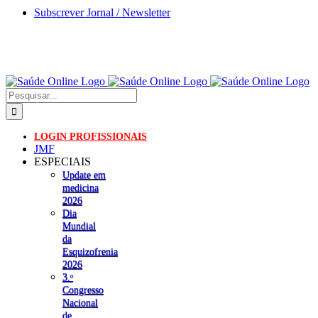
Skip
Subscrever Jornal / Newsletter
to
content
Pesquisar
LOGIN PROFISSIONAIS
JMF
ESPECIAIS
Update em
medicina
2026
Dia
Mundial
da
Esquizofrenia
2026
3.ᵒ
Congresso
Nacional
de