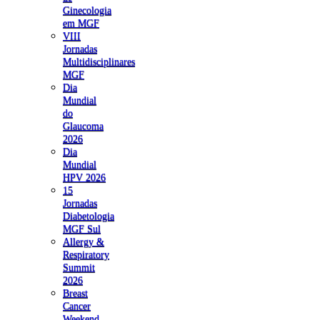
Ginecologia
em MGF
VIII
Jornadas
Multidisciplinares
MGF
Dia
Mundial
do
Glaucoma
2026
Dia
Mundial
HPV 2026
15
Jornadas
Diabetologia
MGF Sul
Allergy &
Respiratory
Summit
2026
Breast
Cancer
Weekend