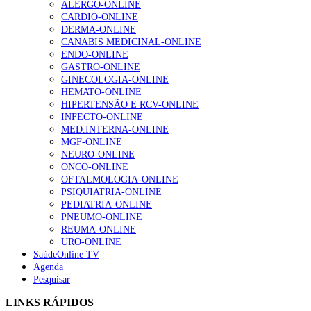
ALERGO-ONLINE
CARDIO-ONLINE
DERMA-ONLINE
CANABIS MEDICINAL-ONLINE
Alguns milhares de utentes podem ficar sem médico de
ENDO-ONLINE
família com nova regras do registo, alerta associação
GASTRO-ONLINE
167 visualizações
GINECOLOGIA-ONLINE
HEMATO-ONLINE
HIPERTENSÃO E RCV-ONLINE
INFECTO-ONLINE
Quase quatro em cada dez doentes com enfarte
MED.INTERNA-ONLINE
apresentavam níveis elevados de Lp(a), revela estudo
MGF-ONLINE
84 visualizações
NEURO-ONLINE
ONCO-ONLINE
OFTALMOLOGIA-ONLINE
PSIQUIATRIA-ONLINE
PEDIATRIA-ONLINE
Trodelvy aprovado para primeira linha no cancro da
PNEUMO-ONLINE
mama triplo negativo metastático em doentes não
REUMA-ONLINE
elegíveis para inibidores PD-(L)1
URO-ONLINE
58 visualizações
SaúdeOnline TV
Agenda
Pesquisar
1.º Episódio do Podcast “Frequência Cardio – Sintoniza
te na Insuficiência Cardíaca” da Bayer
LINKS RÁPIDOS
58 visualizações