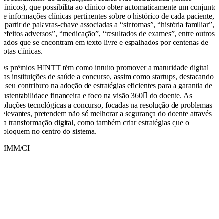
clínicos), que possibilita ao clínico obter automaticamente um conjunto
de informações clínicas pertinentes sobre o histórico de cada paciente,
a partir de palavras-chave associadas a “sintomas”, “história familiar”,
“efeitos adversos”, “medicação”, “resultados de exames”, entre outros
dados que se encontram em texto livre e espalhados por centenas de
notas clínicas.
Os prémios HINTT têm como intuito promover a maturidade digital
das instituições de saúde a concurso, assim como startups, destacando
o seu contributo na adoção de estratégias eficientes para a garantia de
sustentabilidade financeira e foco na visão 360 do doente. As
soluções tecnológicas a concurso, focadas na resolução de problemas
relevantes, pretendem não só melhorar a segurança do doente através
da transformação digital, como também criar estratégias que o
coloquem no centro do sistema.
MMM/CI