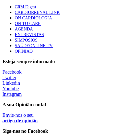
CRM Digest
CARDIORRENAL LINK
ON CARDIOLOGIA
Canábis medicinal e saúde mental
ON TO CARE
53 visualizações
AGENDA
ENTREVISTAS
SIMPÓSIOS
SAÚDEONLINE.TV
OPINIÃO
MAIS NOTÍCIAS
Esteja sempre informado
Facebook
Plataforma criada por estudantes apoia famílias após
Twitter
diagnóstico de demência
Linkedin
5 Ago, 2026
|
0 Comments
Youtube
Instagram
A sua Opinião conta!
ULS Alto Alentejo e IPO de Lisboa reforçam cooperação em
Oncologia, formação e investigação
Envie-nos o seu
artigo de opinião
5 Ago, 2026
|
0 Comments
Siga-nos no Facebook