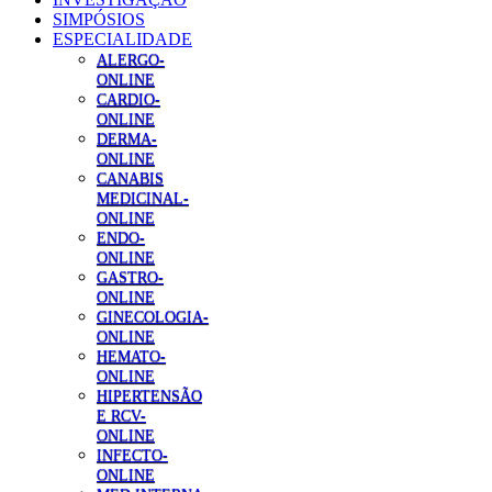
SIMPÓSIOS
ESPECIALIDADE
ALERGO-
ONLINE
CARDIO-
ONLINE
DERMA-
ONLINE
CANABIS
MEDICINAL-
ONLINE
ENDO-
ONLINE
GASTRO-
ONLINE
GINECOLOGIA-
ONLINE
HEMATO-
ONLINE
HIPERTENSÃO
E RCV-
ONLINE
INFECTO-
ONLINE