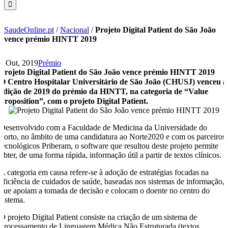
SaudeOnline.pt
/
Nacional
/
Projeto Digital Patient do São João
vence prémio HINTT 2019
9 Out, 2019
Prémio
Projeto Digital Patient do São João vence prémio HINTT 2019
O Centro Hospitalar Universitário de São João (CHUSJ) venceu a
edição de 2019 do prémio da HINTT, na categoria de “Value
Proposition”, com o projeto Digital Patient.
Desenvolvido com a Faculdade de Medicina da Universidade do
Porto, no âmbito de uma candidatura ao Norte2020 e com os parceiros
tecnológicos Priberam, o software que resultou deste projeto permite
obter, de uma forma rápida, informação útil a partir de textos clínicos.
A categoria em causa refere-se à adoção de estratégias focadas na
eficiência de cuidados de saúde, baseadas nos sistemas de informação,
que apoiam a tomada de decisão e colocam o doente no centro do
sistema.
O projeto Digital Patient consiste na criação de um sistema de
Processamento de Linguagem Médica Não Estruturada (textos