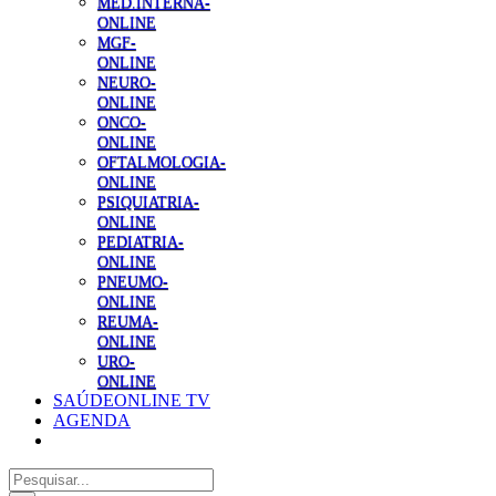
MED.INTERNA-
ONLINE
MGF-
ONLINE
NEURO-
ONLINE
ONCO-
ONLINE
OFTALMOLOGIA-
ONLINE
PSIQUIATRIA-
ONLINE
PEDIATRIA-
ONLINE
PNEUMO-
ONLINE
REUMA-
ONLINE
URO-
ONLINE
SAÚDEONLINE TV
AGENDA
Pesquisar