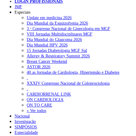
LOGIN PROFISSIONAIS
NOTÍCIAS RECENTES
JMF
Especiais
Update em medicina 2026
Plataforma criada por estudantes apoia famílias após diagnóstico
Dia Mundial da Esquizofrenia 2026
de demência
5 de Agosto, 2026
3.ᵒ Congresso Nacional de Ginecologia em MGF
VIII Jornadas Multidisciplinares MGF
ULS Alto Alentejo e IPO de Lisboa reforçam cooperação em
Dia Mundial do Glaucoma 2026
Oncologia, formação e investigação
5 de Agosto, 2026
Dia Mundial HPV 2026
15 Jornadas Diabetologia MGF Sul
Montenegro defende gestão pública ou privada para garantir
Allergy & Respiratory Summit 2026
médicos de família
5 de Agosto, 2026
Breast Cancer Weekend
ASTOR 2026
Governo admite cobrar taxas a utentes que recusem vaga em
40.as Jornadas de Cardiologia, Hipertensão e Diabetes
cuidados continuados
5 de Agosto, 2026
.
XXXIV Congresso Nacional de Coloproctologia
Estudo aponta potencial da casca de maracujá-roxo no controlo
.
da inflamação da asma
5 de Agosto, 2026
CARDIORRENAL LINK
ON CARDIOLOGIA
ON TO CARE
» Ver todos
NOTÍCIAS MAIS LIDAS
Nacional
Investigação
Enfermagem Forense. “Da urgência ao tribunal, cada
SIMPÓSIOS
gesto conta e cada profissional faz a diferença”
Especialidade
202 visualizações