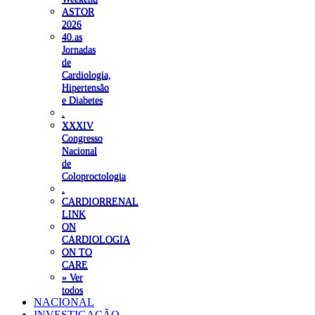
ASTOR
2026
40.as
Jornadas
de
Cardiologia,
Hipertensão
e Diabetes
.
XXXIV
Congresso
Nacional
de
Coloproctologia
.
CARDIORRENAL
LINK
ON
CARDIOLOGIA
ON TO
CARE
» Ver
todos
NACIONAL
INVESTIGAÇÃO