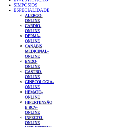
SIMPÓSIOS
ESPECIALIDADE
ALERGO-
ONLINE
CARDIO-
ONLINE
DERMA-
ONLINE
CANABIS
MEDICINAL-
ONLINE
ENDO-
ONLINE
GASTRO-
ONLINE
GINECOLOGIA-
ONLINE
HEMATO-
ONLINE
HIPERTENSÃO
E RCV-
ONLINE
INFECTO-
ONLINE