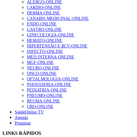
ALERGO-ONLINE
CARDIO-ONLINE
Enfermagem Forense. “Da urgência ao tribunal, cada
DERMA-ONLINE
gesto conta e cada profissional faz a diferença”
CANABIS MEDICINAL-ONLINE
202 visualizações
ENDO-ONLINE
GASTRO-ONLINE
GINECOLOGIA-ONLINE
HEMATO-ONLINE
Alguns milhares de utentes podem ficar sem médico de
HIPERTENSÃO E RCV-ONLINE
família com nova regras do registo, alerta associação
INFECTO-ONLINE
167 visualizações
MED.INTERNA-ONLINE
MGF-ONLINE
NEURO-ONLINE
ONCO-ONLINE
Quase quatro em cada dez doentes com enfarte
OFTALMOLOGIA-ONLINE
apresentavam níveis elevados de Lp(a), revela estudo
PSIQUIATRIA-ONLINE
84 visualizações
PEDIATRIA-ONLINE
PNEUMO-ONLINE
REUMA-ONLINE
URO-ONLINE
SaúdeOnline TV
Trodelvy aprovado para primeira linha no cancro da
Agenda
mama triplo negativo metastático em doentes não
Pesquisar
elegíveis para inibidores PD-(L)1
58 visualizações
LINKS RÁPIDOS