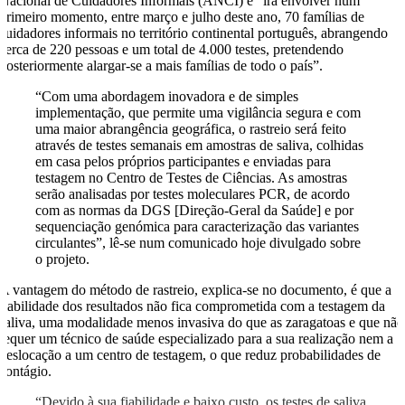
Nacional de Cuidadores Informais (ANCI) e “irá envolver num
primeiro momento, entre março e julho deste ano, 70 famílias de
cuidadores informais no território continental português, abrangendo
cerca de 220 pessoas e um total de 4.000 testes, pretendendo
posteriormente alargar-se a mais famílias de todo o país”.
“Com uma abordagem inovadora e de simples
implementação, que permite uma vigilância segura e com
uma maior abrangência geográfica, o rastreio será feito
através de testes semanais em amostras de saliva, colhidas
em casa pelos próprios participantes e enviadas para
testagem no Centro de Testes de Ciências. As amostras
serão analisadas por testes moleculares PCR, de acordo
com as normas da DGS [Direção-Geral da Saúde] e por
sequenciação genómica para caracterização das variantes
circulantes”, lê-se num comunicado hoje divulgado sobre
o projeto.
A vantagem do método de rastreio, explica-se no documento, é que a
fiabilidade dos resultados não fica comprometida com a testagem da
saliva, uma modalidade menos invasiva do que as zaragatoas e que não
requer um técnico de saúde especializado para a sua realização nem a
deslocação a um centro de testagem, o que reduz probabilidades de
contágio.
“Devido à sua fiabilidade e baixo custo, os testes de saliva