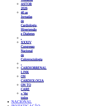
ASTOR
2026
40.as
Jornadas
de
Cardiologia,
Hipertensão
e Diabetes
.
XXXIV
Congresso
Nacional
de
Coloproctologia
.
CARDIORRENAL
LINK
ON
CARDIOLOGIA
ON TO
CARE
» Ver
todos
NACIONAL
INVESTIGAÇÃO