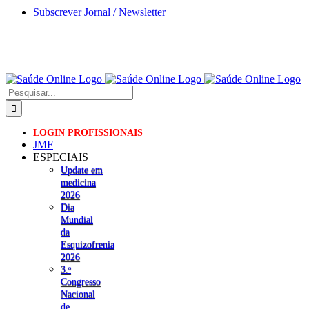
Skip
Subscrever Jornal / Newsletter
to
content
Pesquisar
LOGIN PROFISSIONAIS
JMF
ESPECIAIS
Update em
medicina
2026
Dia
Mundial
da
Esquizofrenia
2026
3.ᵒ
Congresso
Nacional
de