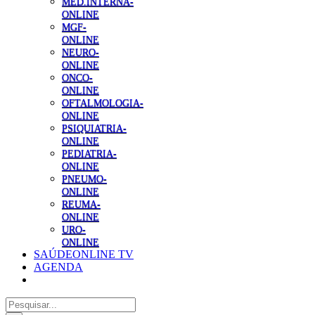
MED.INTERNA-
ONLINE
MGF-
ONLINE
NEURO-
ONLINE
ONCO-
ONLINE
OFTALMOLOGIA-
ONLINE
PSIQUIATRIA-
ONLINE
PEDIATRIA-
ONLINE
PNEUMO-
ONLINE
REUMA-
ONLINE
URO-
ONLINE
SAÚDEONLINE TV
AGENDA
Pesquisar