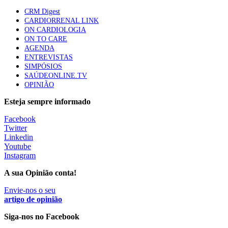
CRM Digest
1.º Episódio do Podcast “Frequência Cardio – Sintoniza
CARDIORRENAL LINK
te na Insuficiência Cardíaca” da Bayer
ON CARDIOLOGIA
58 visualizações
ON TO CARE
AGENDA
ENTREVISTAS
SIMPÓSIOS
Canábis medicinal e saúde mental
SAÚDEONLINE.TV
53 visualizações
OPINIÃO
Esteja sempre informado
Facebook
MAIS NOTÍCIAS
Twitter
Linkedin
Youtube
Instagram
Plataforma criada por estudantes apoia famílias após
diagnóstico de demência
A sua Opinião conta!
5 Ago, 2026
|
0 Comments
Envie-nos o seu
artigo de opinião
ULS Alto Alentejo e IPO de Lisboa reforçam cooperação em
Siga-nos no Facebook
Oncologia, formação e investigação