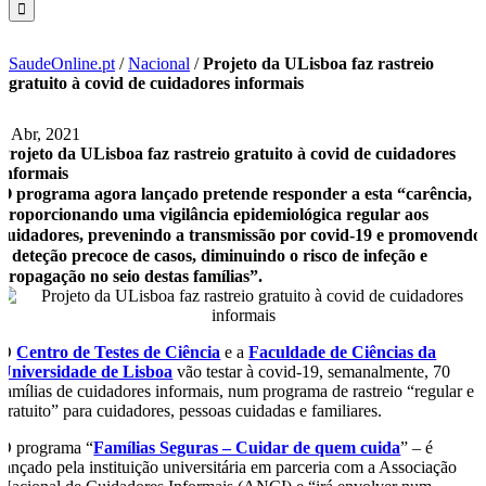
SaudeOnline.pt
/
Nacional
/
Projeto da ULisboa faz rastreio
gratuito à covid de cuidadores informais
1 Abr, 2021
Projeto da ULisboa faz rastreio gratuito à covid de cuidadores
informais
O programa agora lançado pretende responder a esta “carência,
proporcionando uma vigilância epidemiológica regular aos
cuidadores, prevenindo a transmissão por covid-19 e promovendo
a deteção precoce de casos, diminuindo o risco de infeção e
propagação no seio destas famílias”.
O
Centro de Testes de Ciência
e a
Faculdade de Ciências da
Universidade de Lisboa
vão testar à covid-19, semanalmente, 70
famílias de cuidadores informais, num programa de rastreio “regular e
gratuito” para cuidadores, pessoas cuidadas e familiares.
O programa “
Famílias Seguras – Cuidar de quem cuida
” – é
lançado pela instituição universitária em parceria com a Associação