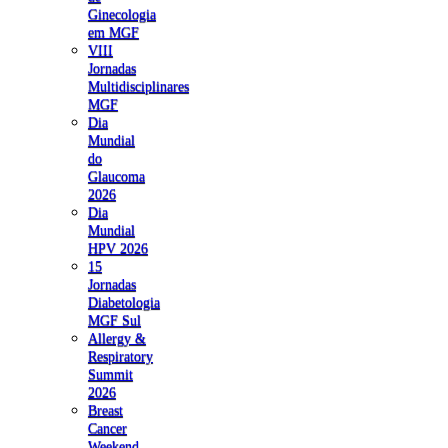
Ginecologia
em MGF
VIII
Jornadas
Multidisciplinares
MGF
Dia
Mundial
do
Glaucoma
2026
Dia
Mundial
HPV 2026
15
Jornadas
Diabetologia
MGF Sul
Allergy &
Respiratory
Summit
2026
Breast
Cancer
Weekend