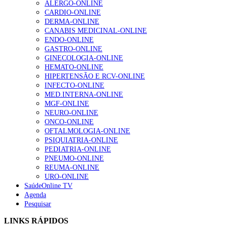
ALERGO-ONLINE
Enfermagem Forense. “Da urgência ao tribunal, cada
CARDIO-ONLINE
gesto conta e cada profissional faz a diferença”
DERMA-ONLINE
202 visualizações
CANABIS MEDICINAL-ONLINE
ENDO-ONLINE
GASTRO-ONLINE
GINECOLOGIA-ONLINE
Alguns milhares de utentes podem ficar sem médico de
HEMATO-ONLINE
família com nova regras do registo, alerta associação
HIPERTENSÃO E RCV-ONLINE
167 visualizações
INFECTO-ONLINE
MED.INTERNA-ONLINE
MGF-ONLINE
NEURO-ONLINE
Quase quatro em cada dez doentes com enfarte
ONCO-ONLINE
apresentavam níveis elevados de Lp(a), revela estudo
OFTALMOLOGIA-ONLINE
84 visualizações
PSIQUIATRIA-ONLINE
PEDIATRIA-ONLINE
PNEUMO-ONLINE
REUMA-ONLINE
URO-ONLINE
Trodelvy aprovado para primeira linha no cancro da
SaúdeOnline TV
mama triplo negativo metastático em doentes não
Agenda
elegíveis para inibidores PD-(L)1
Pesquisar
58 visualizações
LINKS RÁPIDOS