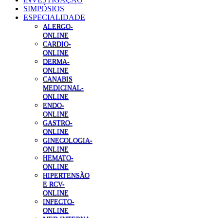
SIMPÓSIOS
ESPECIALIDADE
ALERGO-
ONLINE
CARDIO-
ONLINE
DERMA-
ONLINE
CANABIS
MEDICINAL-
ONLINE
ENDO-
ONLINE
GASTRO-
ONLINE
GINECOLOGIA-
ONLINE
HEMATO-
ONLINE
HIPERTENSÃO
E RCV-
ONLINE
INFECTO-
ONLINE