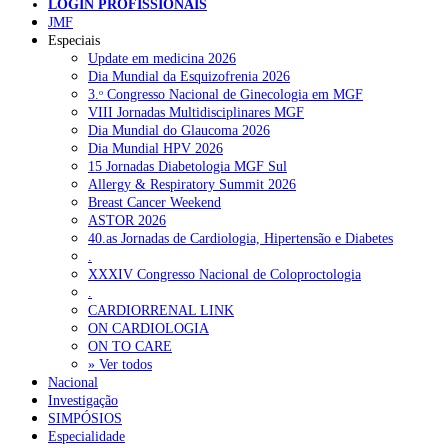
LOGIN PROFISSIONAIS
Pesquisar
JMF
Especiais
Update em medicina 2026
Dia Mundial da Esquizofrenia 2026
NOTÍCIAS RECENTES
3.ᵒ Congresso Nacional de Ginecologia em MGF
VIII Jornadas Multidisciplinares MGF
Plataforma criada por estudantes apoia famílias após diagnóstico
Dia Mundial do Glaucoma 2026
de demência
5 de Agosto, 2026
Dia Mundial HPV 2026
15 Jornadas Diabetologia MGF Sul
ULS Alto Alentejo e IPO de Lisboa reforçam cooperação em
Allergy & Respiratory Summit 2026
Oncologia, formação e investigação
5 de Agosto, 2026
Breast Cancer Weekend
ASTOR 2026
Montenegro defende gestão pública ou privada para garantir
40.as Jornadas de Cardiologia, Hipertensão e Diabetes
médicos de família
5 de Agosto, 2026
.
XXXIV Congresso Nacional de Coloproctologia
Governo admite cobrar taxas a utentes que recusem vaga em
.
cuidados continuados
5 de Agosto, 2026
CARDIORRENAL LINK
ON CARDIOLOGIA
Estudo aponta potencial da casca de maracujá-roxo no controlo
ON TO CARE
da inflamação da asma
5 de Agosto, 2026
» Ver todos
Nacional
Investigação
SIMPÓSIOS
NOTÍCIAS MAIS LIDAS
Especialidade