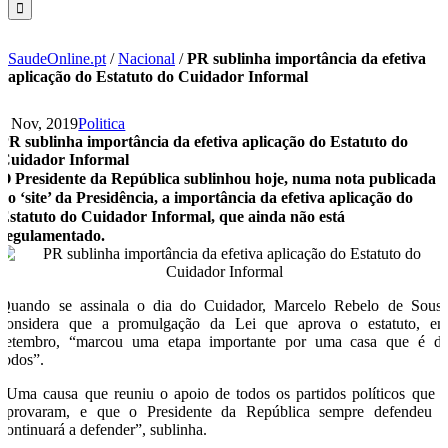
SaudeOnline.pt
/
Nacional
/
PR sublinha importância da efetiva
aplicação do Estatuto do Cuidador Informal
5 Nov, 2019
Politica
PR sublinha importância da efetiva aplicação do Estatuto do
Cuidador Informal
O Presidente da República sublinhou hoje, numa nota publicada
no ‘site’ da Presidência, a importância da efetiva aplicação do
Estatuto do Cuidador Informal, que ainda não está
regulamentado.
Quando se assinala o dia do Cuidador, Marcelo Rebelo de Sous
considera que a promulgação da Lei que aprova o estatuto, e
setembro, “marcou uma etapa importante por uma casa que é d
todos”.
“Uma causa que reuniu o apoio de todos os partidos políticos que 
aprovaram, e que o Presidente da República sempre defendeu 
continuará a defender”, sublinha.