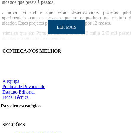
cuidados que presta à pessoa.
A nova lei define que serão desenvolvidos projetos pilot
experimentais para as pessoas que se enquadrem no estatuto d
cuidador. Estes projetos piloto devem vigorar por 12 meses.
LER MAIS
Estima-se que em Portugal existam entre 230 mil a 240 mil pessoa
cuidadas em situação de dependência.
LUSA/SO
CONHEÇA-NOS MELHOR
A equipa
LER MAIS
Política de Privacidade
Estatuto Editorial
Ficha Técnica
Parceiro estratégico
Partilhe nas redes sociais:
SECÇÕES