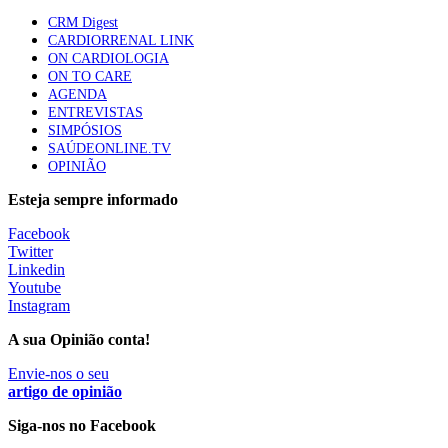
1.º Episódio do Podcast “Frequência Cardio – Sintoniza
CRM Digest
te na Insuficiência Cardíaca” da Bayer
CARDIORRENAL LINK
58 visualizações
ON CARDIOLOGIA
ON TO CARE
AGENDA
ENTREVISTAS
Canábis medicinal e saúde mental
SIMPÓSIOS
53 visualizações
SAÚDEONLINE.TV
OPINIÃO
Esteja sempre informado
MAIS NOTÍCIAS
Facebook
Twitter
Linkedin
Youtube
Plataforma criada por estudantes apoia famílias após
Instagram
diagnóstico de demência
5 Ago, 2026
|
0 Comments
A sua Opinião conta!
Envie-nos o seu
artigo de opinião
ULS Alto Alentejo e IPO de Lisboa reforçam cooperação em
Oncologia, formação e investigação
Siga-nos no Facebook
5 Ago, 2026
|
0 Comments