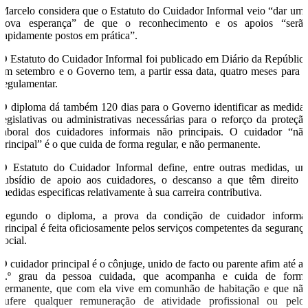
Marcelo considera que o Estatuto do Cuidador Informal veio “dar um
nova esperança” de que o reconhecimento e os apoios “serã
rapidamente postos em prática”.
O Estatuto do Cuidador Informal foi publicado em Diário da Repúblic
em setembro e o Governo tem, a partir essa data, quatro meses para 
regulamentar.
O diploma dá também 120 dias para o Governo identificar as medida
legislativas ou administrativas necessárias para o reforço da proteçã
laboral dos cuidadores informais não principais. O cuidador “nã
principal” é o que cuida de forma regular, e não permanente.
O Estatuto do Cuidador Informal define, entre outras medidas, u
subsídio de apoio aos cuidadores, o descanso a que têm direito 
medidas especificas relativamente à sua carreira contributiva.
Segundo o diploma, a prova da condição de cuidador informa
principal é feita oficiosamente pelos serviços competentes da seguranç
social.
O cuidador principal é o cônjuge, unido de facto ou parente afim até a
4.º grau da pessoa cuidada, que acompanha e cuida de form
permanente, que com ela vive em comunhão de habitação e que nã
aufere qualquer remuneração de atividade profissional ou pelo