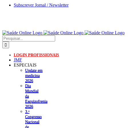
Skip
Subscrever Jornal / Newsletter
to
content
Pesquisar
LOGIN PROFISSIONAIS
JMF
ESPECIAIS
Update em
medicina
2026
Dia
Mundial
da
Esquizofrenia
2026
3.ᵒ
Congresso
Nacional
de