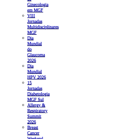
Ginecologia
em MGF
VIII
Jornadas
Multidisciplinares
MGF
Dia
Mundial
do
Glaucoma
2026
Dia
Mundial
HPV 2026
15
Jornadas
Diabetologia
MGF Sul
Allergy &
Respiratory
Summit
2026
Breast
Cancer
Weekend