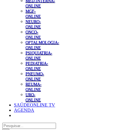
MED.INTERNA-
ONLINE
MGF-
ONLINE
NEURO-
ONLINE
ONCO-
ONLINE
OFTALMOLOGIA-
ONLINE
PSIQUIATRIA-
ONLINE
PEDIATRIA-
ONLINE
PNEUMO-
ONLINE
REUMA-
ONLINE
URO-
ONLINE
SAÚDEONLINE TV
AGENDA
Pesquisar