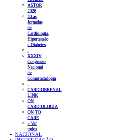
ASTOR
2026
40.as
Jornadas
de
Cardiologia,
Hipertensão
e Diabetes
.
XXXIV
Congresso
Nacional
de
Coloproctologia
.
CARDIORRENAL
LINK
ON
CARDIOLOGIA
ON TO
CARE
» Ver
todos
NACIONAL
INVESTIGAÇÃO