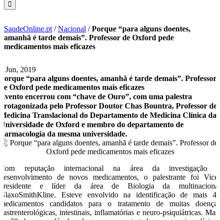
SaudeOnline.pt
/
Nacional
/
Porque “para alguns doentes,
amanhã é tarde demais”. Professor de Oxford pede
medicamentos mais eficazes
7 Jun, 2019
Porque “para alguns doentes, amanhã é tarde demais”. Professor
de Oxford pede medicamentos mais eficazes
Evento encerrou com “chave de Ouro”, com uma palestra
protagonizada pelo Professor Doutor Chas Bountra, Professor de
Medicina Translacional do Departamento de Medicina Clínica da
Universidade de Oxford e membro do departamento de
Farmacologia da mesma universidade.
Com reputação internacional na área da investigação 
desenvolvimento de novos medicamentos, o palestrante foi Vice
presidente e líder da área de Biologia da multinaciona
GlaxoSmithKline. Esteve envolvido na identificação de mais 4
medicamentos candidatos para o tratamento de muitas doença
gastrenterológicas, intestinais, inflamatórias e neuro-psiquiátricas. Mai