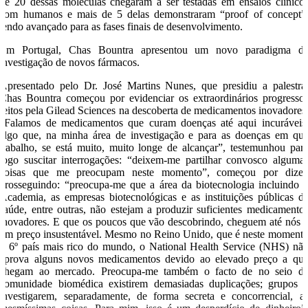
de 20 dessas moléculas chegaram a ser testadas em ensaios clínico
com humanos e mais de 5 delas demonstraram “proof of concept”
tendo avançado para as fases finais de desenvolvimento.
Em Portugal, Chas Bountra apresentou um novo paradigma d
investigação de novos fármacos.
Apresentado pelo Dr. José Martins Nunes, que presidiu a palestra
Chas Bountra começou por evidenciar os extraordinários progresso
feitos pela Gilead Sciences na descoberta de medicamentos inovadores
“Falamos de medicamentos que curam doenças até aqui incuráveis
algo que, na minha área de investigação e para as doenças em qu
trabalho, se está muito, muito longe de alcançar”, testemunhou par
logo suscitar interrogações: “deixem-me partilhar convosco alguma
coisas que me preocupam neste momento”, começou por dizer
prosseguindo: “preocupa-me que a área da biotecnologia incluindo 
Academia, as empresas biotecnológicas e as instituições públicas d
saúde, entre outras, não estejam a produzir suficientes medicamento
inovadores. E que os poucos que vão descobrindo, cheguem até nós 
um preço insustentável. Mesmo no Reino Unido, que é neste moment
o 6º país mais rico do mundo, o National Health Service (NHS) nã
aprova alguns novos medicamentos devido ao elevado preço a qu
chegam ao mercado. Preocupa-me também o facto de no seio d
comunidade biomédica existirem demasiadas duplicações; grupos 
investigarem, separadamente, de forma secreta e concorrencial, a