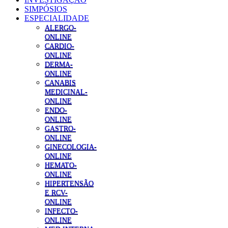
SIMPÓSIOS
ESPECIALIDADE
ALERGO-
ONLINE
CARDIO-
ONLINE
DERMA-
ONLINE
CANABIS
MEDICINAL-
ONLINE
ENDO-
ONLINE
GASTRO-
ONLINE
GINECOLOGIA-
ONLINE
HEMATO-
ONLINE
HIPERTENSÃO
E RCV-
ONLINE
INFECTO-
ONLINE