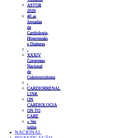
ASTOR
2026
40.as
Jornadas
de
Cardiologia,
Hipertensão
e Diabetes
.
XXXIV
Congresso
Nacional
de
Coloproctologia
.
CARDIORRENAL
LINK
ON
CARDIOLOGIA
ON TO
CARE
» Ver
todos
NACIONAL
INVESTIGAÇÃO