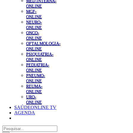
MED.INTERNA-
ONLINE
MGF-
ONLINE
NEURO-
ONLINE
ONCO-
ONLINE
OFTALMOLOGIA-
ONLINE
PSIQUIATRIA-
ONLINE
PEDIATRIA-
ONLINE
PNEUMO-
ONLINE
REUMA-
ONLINE
URO-
ONLINE
SAÚDEONLINE TV
AGENDA
Pesquisar