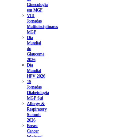
Ginecologia
em MGF
VIII
Jornadas
Multidisciplinares
MGF
Dia
Mundial
do
Glaucoma
2026
Dia
Mundial
HPV 2026
15
Jornadas
Diabetologia
MGF Sul
Allergy &
Respiratory
Summit
2026
Breast
Cancer
Weekend