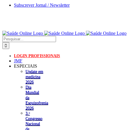
Skip
Subscrever Jornal / Newsletter
to
content
Pesquisar
LOGIN PROFISSIONAIS
JMF
ESPECIAIS
Update em
medicina
2026
Dia
Mundial
da
Esquizofrenia
2026
3.ᵒ
Congresso
Nacional
de