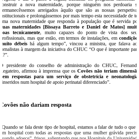
construir a nova maternidade, porque ninguém nos perdoaria s
permanecêssemos arreigados àquilo que são as nossas perspetiva
institucionais e prolongássemos por mais tempo esta necessidade de te
uma nova maternidade que responda à população que é servida po
duas maternidades [Bissaya Barreto e Daniel de Matos] muit
boas tecnicamente
, muito capazes do ponto de vista dos seu
profissionais, mas que estão, em termos de instalações, em
condiçõe
muito débeis
há algum tempo”, vincou a ministra, que falava ao
jornalistas à margem da iniciativa do CHUC “O que é importante par
si?”.
O presidente do conselho de administração do CHUC, Fernand
Regateiro, afirmou à imprensa que os
Covões não teriam dimensã
nem respostas para um serviço de obstetrícia e neonatologia
“inseridos num hospital de apoio perinatal diferenciado”.
Covões não dariam resposta
“Quando se fala deste tipo de hospital, estamos a falar de tudo o que 
um hospital com todas as respostas que uma mulher grávida precis
quando adoece”, frisou, salientando que nos Hospitais da Universidad