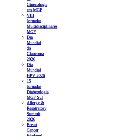
Ginecologia
em MGF
VIII
Jornadas
Multidisciplinares
MGF
Dia
Mundial
do
Glaucoma
2026
Dia
Mundial
HPV 2026
15
Jornadas
Diabetologia
MGF Sul
Allergy &
Respiratory
Summit
2026
Breast
Cancer
Weekend