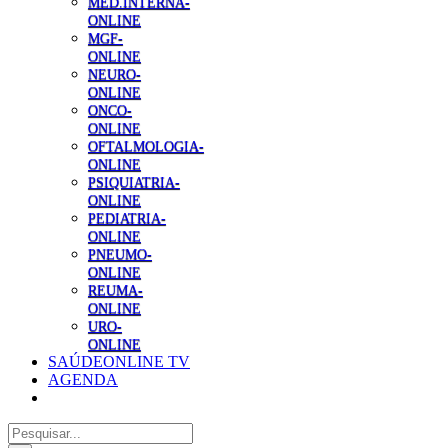
MED.INTERNA-
ONLINE
MGF-
ONLINE
NEURO-
ONLINE
ONCO-
ONLINE
OFTALMOLOGIA-
ONLINE
PSIQUIATRIA-
ONLINE
PEDIATRIA-
ONLINE
PNEUMO-
ONLINE
REUMA-
ONLINE
URO-
ONLINE
SAÚDEONLINE TV
AGENDA
Pesquisar