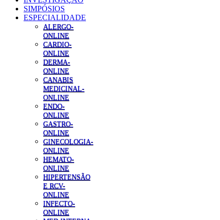
SIMPÓSIOS
ESPECIALIDADE
ALERGO-
ONLINE
CARDIO-
ONLINE
DERMA-
ONLINE
CANABIS
MEDICINAL-
ONLINE
ENDO-
ONLINE
GASTRO-
ONLINE
GINECOLOGIA-
ONLINE
HEMATO-
ONLINE
HIPERTENSÃO
E RCV-
ONLINE
INFECTO-
ONLINE