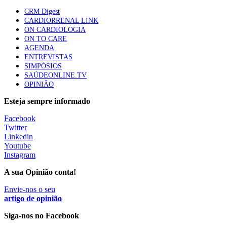
CRM Digest
Trodelvy aprovado para primeira linha no cancro da
CARDIORRENAL LINK
mama triplo negativo metastático em doentes não
ON CARDIOLOGIA
elegíveis para inibidores PD-(L)1
ON TO CARE
61 visualizações
AGENDA
ENTREVISTAS
SIMPÓSIOS
Especialistas defendem mais potássio na alimentação
SAÚDEONLINE.TV
para ajudar a controlar a hipertensão
OPINIÃO
57 visualizações
Esteja sempre informado
Facebook
MAIS NOTÍCIAS
Twitter
Linkedin
Youtube
Instagram
Sindicato diz que nova carreira de médicos dentistas reforça
estabilidade no SNS
A sua Opinião conta!
6 Ago, 2026
|
0 Comments
Envie-nos o seu
artigo de opinião
Mais de 400 utentes beneficiaram de comparticipação reforçada
Siga-nos no Facebook
para tratamentos de infertilidade na Madeira