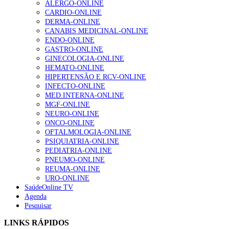
ALERGO-ONLINE
CARDIO-ONLINE
Enfermagem Forense. “Da urgência ao tribunal, cada
DERMA-ONLINE
gesto conta e cada profissional faz a diferença”
CANABIS MEDICINAL-ONLINE
202 visualizações
ENDO-ONLINE
GASTRO-ONLINE
GINECOLOGIA-ONLINE
HEMATO-ONLINE
Alguns milhares de utentes podem ficar sem médico de
HIPERTENSÃO E RCV-ONLINE
família com nova regras do registo, alerta associação
INFECTO-ONLINE
175 visualizações
MED.INTERNA-ONLINE
MGF-ONLINE
NEURO-ONLINE
ONCO-ONLINE
Quase quatro em cada dez doentes com enfarte
OFTALMOLOGIA-ONLINE
apresentavam níveis elevados de Lp(a), revela estudo
PSIQUIATRIA-ONLINE
86 visualizações
PEDIATRIA-ONLINE
PNEUMO-ONLINE
REUMA-ONLINE
URO-ONLINE
SaúdeOnline TV
“Os programas de rastreio do cancro do pulmão são
Agenda
custo-efetivos e representam um investimento
Pesquisar
sustentável para os sistemas de saúde”
66 visualizações
LINKS RÁPIDOS