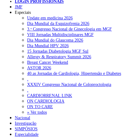
LOGIN PROFISSIONAIS
JMF
Pesquisar
Especiais
Update em medicina 2026
Dia Mundial da Esquizofrenia 2026
3.ᵒ Congresso Nacional de Ginecologia em MGF
NOTÍCIAS RECENTES
VIII Jornadas Multidisciplinares MGF
Dia Mundial do Glaucoma 2026
Sindicato diz que nova carreira de médicos dentistas reforça
Dia Mundial HPV 2026
estabilidade no SNS
6 de Agosto, 2026
15 Jornadas Diabetologia MGF Sul
Allergy & Respiratory Summit 2026
Mais de 400 utentes beneficiaram de comparticipação reforçada
Breast Cancer Weekend
para tratamentos de infertilidade na Madeira
6 de Agosto, 2026
ASTOR 2026
40.as Jornadas de Cardiologia, Hipertensão e Diabetes
Sindicato acusa ULS São João de negar direitos de parentalidad
.
aos médicos
6 de Agosto, 2026
XXXIV Congresso Nacional de Coloproctologia
.
Sindicato critica exclusão dos técnicos na criação de novo curso
CARDIORRENAL LINK
de emergência pré-hospitalar
6 de Agosto, 2026
ON CARDIOLOGIA
ON TO CARE
Plataforma criada por estudantes apoia famílias após diagnóstico
» Ver todos
de demência
Nacional
5 de Agosto, 2026
Investigação
SIMPÓSIOS
Especialidade
NOTÍCIAS MAIS LIDAS