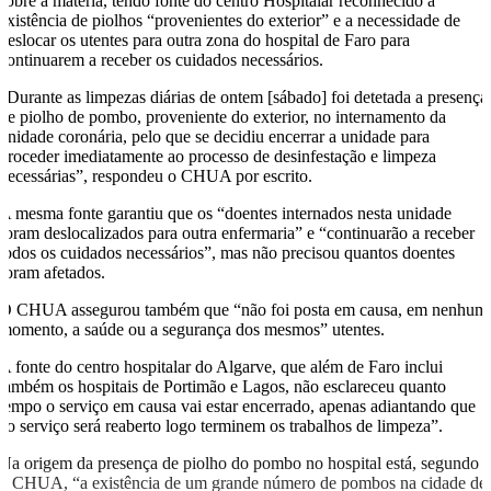
sobre a matéria, tendo fonte do centro Hospitalar reconhecido a
existência de piolhos “provenientes do exterior” e a necessidade de
deslocar os utentes para outra zona do hospital de Faro para
continuarem a receber os cuidados necessários.
“Durante as limpezas diárias de ontem [sábado] foi detetada a presença
de piolho de pombo, proveniente do exterior, no internamento da
unidade coronária, pelo que se decidiu encerrar a unidade para
proceder imediatamente ao processo de desinfestação e limpeza
necessárias”, respondeu o CHUA por escrito.
A mesma fonte garantiu que os “doentes internados nesta unidade
foram deslocalizados para outra enfermaria” e “continuarão a receber
todos os cuidados necessários”, mas não precisou quantos doentes
foram afetados.
O CHUA assegurou também que “não foi posta em causa, em nenhum
momento, a saúde ou a segurança dos mesmos” utentes.
A fonte do centro hospitalar do Algarve, que além de Faro inclui
também os hospitais de Portimão e Lagos, não esclareceu quanto
tempo o serviço em causa vai estar encerrado, apenas adiantando que
“o serviço será reaberto logo terminem os trabalhos de limpeza”.
Na origem da presença de piolho do pombo no hospital está, segundo
o CHUA, “a existência de um grande número de pombos na cidade de