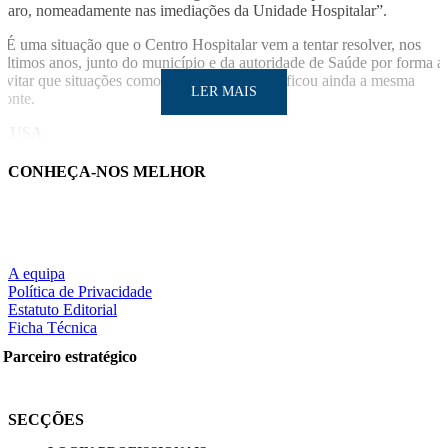
Faro, nomeadamente nas imediações da Unidade Hospitalar”.
“É uma situação que o Centro Hospitalar vem a tentar resolver, nos
últimos anos, junto do município e da autoridade de Saúde por forma a
evitar que situações como esta ocorram”, justificou ainda a mesma
LER MAIS
fonte.
LUSA
CONHEÇA-NOS MELHOR
A equipa
Política de Privacidade
LER MAIS
Estatuto Editorial
Ficha Técnica
Parceiro estratégico
Partilhe nas redes sociais:
SECÇÕES