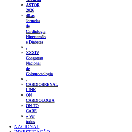
ASTOR
2026
40.as
Jornadas
de
Cardiologia,
Hipertensão
e Diabetes
.
XXXIV
Congresso
Nacional
de
Coloproctologia
.
CARDIORRENAL
LINK
ON
CARDIOLOGIA
ON TO
CARE
» Ver
todos
NACIONAL
INVESTIGAÇÃO