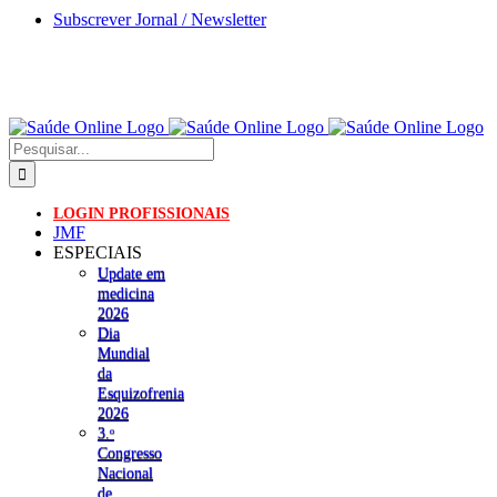
Skip
Subscrever Jornal / Newsletter
to
content
Pesquisar
LOGIN PROFISSIONAIS
JMF
ESPECIAIS
Update em
medicina
2026
Dia
Mundial
da
Esquizofrenia
2026
3.ᵒ
Congresso
Nacional
de