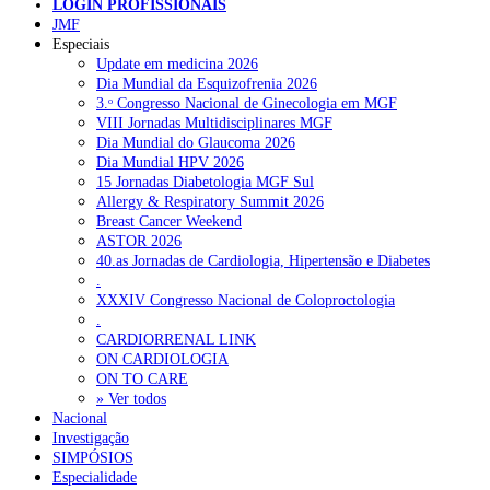
LOGIN PROFISSIONAIS
Pesquisar
JMF
Especiais
Update em medicina 2026
Dia Mundial da Esquizofrenia 2026
NOTÍCIAS RECENTES
3.ᵒ Congresso Nacional de Ginecologia em MGF
VIII Jornadas Multidisciplinares MGF
Quase 11.900 jovens recorreram aos cheques psicólogo e
Dia Mundial do Glaucoma 2026
nutricionista no primeiro mês
7 de Agosto, 2026
Dia Mundial HPV 2026
15 Jornadas Diabetologia MGF Sul
ULS de Coimbra estreia cirurgia endoscópica do ouvido com
Allergy & Respiratory Summit 2026
apoio robótico em Portugal
7 de Agosto, 2026
Breast Cancer Weekend
ASTOR 2026
Enfermeiros exigem esclarecimentos sobre eventual gestão
40.as Jornadas de Cardiologia, Hipertensão e Diabetes
privada da ULS do Algarve
7 de Agosto, 2026
.
XXXIV Congresso Nacional de Coloproctologia
Ordem dos Médicos alerta para riscos no novo sistema de acesso
.
a consultas e cirurgias
7 de Agosto, 2026
CARDIORRENAL LINK
ON CARDIOLOGIA
Portugal está a formar os médicos de que precisa?
6 de Agosto,
ON TO CARE
2026
» Ver todos
Nacional
Investigação
SIMPÓSIOS
NOTÍCIAS MAIS LIDAS
Especialidade