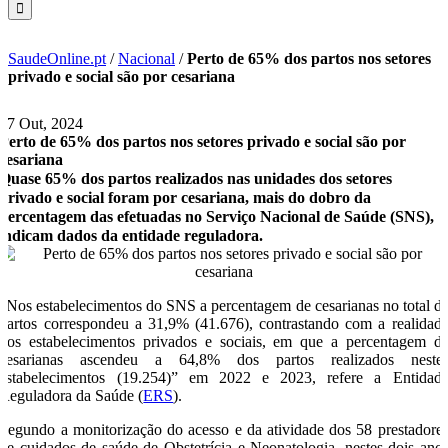
SaudeOnline.pt
/
Nacional
/
Perto de 65% dos partos nos setores
privado e social são por cesariana
17 Out, 2024
Perto de 65% dos partos nos setores privado e social são por
cesariana
Quase 65% dos partos realizados nas unidades dos setores
privado e social foram por cesariana, mais do dobro da
percentagem das efetuadas no Serviço Nacional de Saúde (SNS),
indicam dados da entidade reguladora.
“Nos estabelecimentos do SNS a percentagem de cesarianas no total d
partos correspondeu a 31,9% (41.676), contrastando com a realidad
dos estabelecimentos privados e sociais, em que a percentagem d
cesarianas ascendeu a 64,8% dos partos realizados neste
estabelecimentos (19.254)” em 2022 e 2023, refere a Entidad
Reguladora da Saúde (
ERS
).
Segundo a monitorização do acesso e da atividade dos 58 prestadore
de cuidados de saúde de Obstetrícia e Neonatologia, nestes dois ano