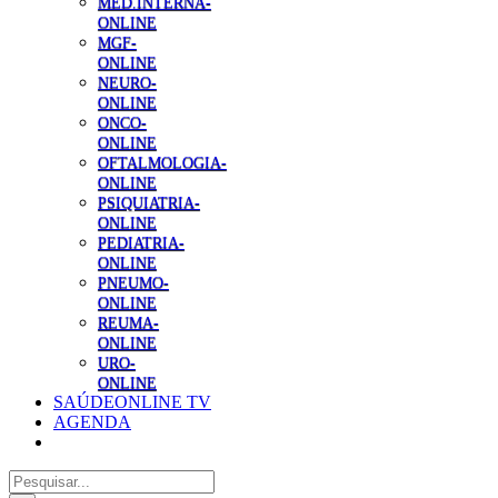
MED.INTERNA-
ONLINE
MGF-
ONLINE
NEURO-
ONLINE
ONCO-
ONLINE
OFTALMOLOGIA-
ONLINE
PSIQUIATRIA-
ONLINE
PEDIATRIA-
ONLINE
PNEUMO-
ONLINE
REUMA-
ONLINE
URO-
ONLINE
SAÚDEONLINE TV
AGENDA
Pesquisar