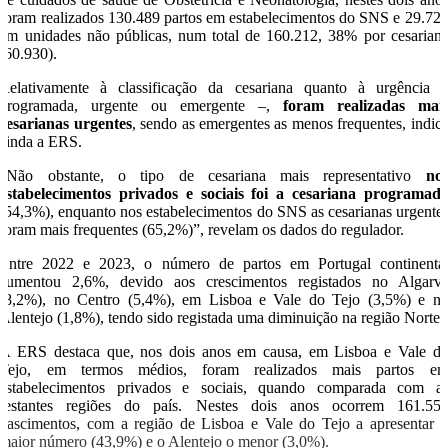
foram realizados 130.489 partos em estabelecimentos do SNS e 29.72
em unidades não públicas, num total de 160.212, 38% por cesarian
(60.930).
Relativamente à classificação da cesariana quanto à urgência 
programada, urgente ou emergente –,
foram realizadas mai
cesarianas urgentes
, sendo as emergentes as menos frequentes, indic
ainda a ERS.
“Não obstante, o tipo de cesariana mais representativo
no
estabelecimentos privados e sociais foi a cesariana programad
(54,3%), enquanto nos estabelecimentos do SNS as cesarianas urgente
foram mais frequentes (65,2%)”, revelam os dados do regulador.
Entre 2022 e 2023, o número de partos em Portugal continenta
aumentou 2,6%, devido aos crescimentos registados no Algarv
(8,2%), no Centro (5,4%), em Lisboa e Vale do Tejo (3,5%) e n
Alentejo (1,8%), tendo sido registada uma diminuição na região Norte.
A ERS destaca que, nos dois anos em causa, em Lisboa e Vale d
Tejo, em termos médios, foram realizados mais partos e
estabelecimentos privados e sociais, quando comparada com a
restantes regiões do país. Nestes dois anos ocorrem 161.55
nascimentos, com a região de Lisboa e Vale do Tejo a apresentar 
maior número (43,9%) e o Alentejo o menor (3,0%).