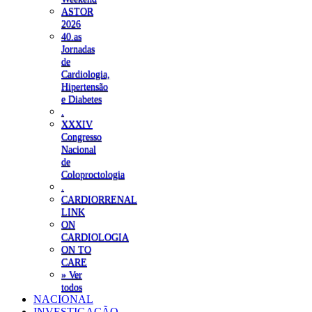
ASTOR
2026
40.as
Jornadas
de
Cardiologia,
Hipertensão
e Diabetes
.
XXXIV
Congresso
Nacional
de
Coloproctologia
.
CARDIORRENAL
LINK
ON
CARDIOLOGIA
ON TO
CARE
» Ver
todos
NACIONAL
INVESTIGAÇÃO