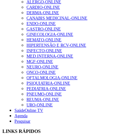
ALERGO-ONLINE
Enfermagem Forense. “Da urgência ao tribunal, cada
CARDIO-ONLINE
gesto conta e cada profissional faz a diferença”
DERMA-ONLINE
202 visualizações
CANABIS MEDICINAL-ONLINE
ENDO-ONLINE
GASTRO-ONLINE
GINECOLOGIA-ONLINE
Alguns milhares de utentes podem ficar sem médico de
HEMATO-ONLINE
família com nova regras do registo, alerta associação
HIPERTENSÃO E RCV-ONLINE
155 visualizações
INFECTO-ONLINE
MED.INTERNA-ONLINE
MGF-ONLINE
NEURO-ONLINE
1.º Episódio do Podcast “Frequência Cardio – Sintoniza
ONCO-ONLINE
te na Insuficiência Cardíaca” da Bayer
OFTALMOLOGIA-ONLINE
99 visualizações
PSIQUIATRIA-ONLINE
PEDIATRIA-ONLINE
PNEUMO-ONLINE
REUMA-ONLINE
URO-ONLINE
“Os programas de rastreio do cancro do pulmão são
SaúdeOnline TV
custo-efetivos e representam um investimento
Agenda
sustentável para os sistemas de saúde”
Pesquisar
88 visualizações
LINKS RÁPIDOS