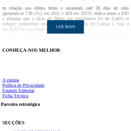
Em relação aos óbitos fetais e neonatais (até 28 dias de vida)
registaram-se 738 (312 em 2022 e 426 em 2023), indica ainda a ERS
ao adiantar que o rácio de óbitos por nascimento foi de 0,46% e
Portugal continental, tendo sido mais elevado em Lisboa e Vale d
LER MAIS
Tejo (0,52%) e no Norte (0,42%).
Em 2023, em Portugal continental, 58 estabelecimentos prestara
cuidados médicos e de enfermagem em Obstetrícia e Neonatologi
(também denominados centros de nascimento), maioritariamente d
CONHEÇA-NOS MELHOR
SNS (67,2%). Dos estabelecimentos não integrados no SNS, verificou
se uma maior concentração na região Norte (73,7%).
LUSA
A equipa
Notícia relacionad
LER MAIS
Política de Privacidade
Nasceram menos 430 bebés em Portugal nos primeiros nove mese
Estatuto Editorial
do ano face a 202
Ficha Técnica
Parceiro estratégico
Partilhe nas redes sociais:
SECÇÕES