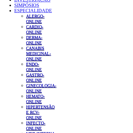
SIMPÓSIOS
ESPECIALIDADE
ALERGO-
ONLINE
CARDIO-
ONLINE
DERMA-
ONLINE
CANABIS
MEDICINAL-
ONLINE
ENDO-
ONLINE
GASTRO-
ONLINE
GINECOLOGIA-
ONLINE
HEMATO-
ONLINE
HIPERTENSÃO
E RCV-
ONLINE
INFECTO-
ONLINE