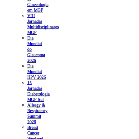
Ginecologia
em MGF
VIII
Jornadas
Multidisciplinares
MGF
Dia
Mundial
do
Glaucoma
2026
Dia
Mundial
HPV 2026
15
Jornadas
Diabetologia
MGF Sul
Allergy &
Respiratory
Summit
2026
Breast
Cancer
Weekend