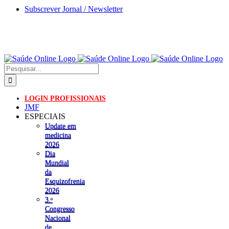
Skip
Subscrever Jornal / Newsletter
to
content
Pesquisar
LOGIN PROFISSIONAIS
JMF
ESPECIAIS
Update em
medicina
2026
Dia
Mundial
da
Esquizofrenia
2026
3.ᵒ
Congresso
Nacional
de