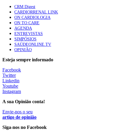
Quase quatro em cada dez doentes com enfarte
CRM Digest
apresentavam níveis elevados de Lp(a), revela estudo
CARDIORRENAL LINK
86 visualizações
ON CARDIOLOGIA
ON TO CARE
AGENDA
ENTREVISTAS
Trodelvy aprovado para primeira linha no cancro da
SIMPÓSIOS
mama triplo negativo metastático em doentes não
SAÚDEONLINE.TV
elegíveis para inibidores PD-(L)1
OPINIÃO
61 visualizações
Esteja sempre informado
MAIS NOTÍCIAS
Facebook
Twitter
Linkedin
Youtube
Quase 11.900 jovens recorreram aos cheques psicólogo e
Instagram
nutricionista no primeiro mês
7 Ago, 2026
|
0 Comments
A sua Opinião conta!
Envie-nos o seu
artigo de opinião
ULS de Coimbra estreia cirurgia endoscópica do ouvido com
apoio robótico em Portugal
Siga-nos no Facebook
7 Ago, 2026
|
0 Comments