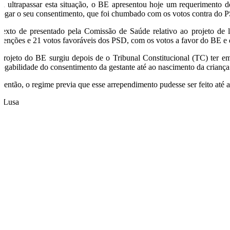
ra ultrapassar esta situação, o BE apresentou hoje um requerimento de
vogar o seu consentimento, que foi chumbado com os votos contra do
texto de presentado pela Comissão de Saúde relativo ao projeto de l
stenções e 21 votos favoráveis dos PSD, com os votos a favor do BE e
projeto do BE surgiu depois de o Tribunal Constitucional (TC) ter e
vogabilidade do consentimento da gestante até ao nascimento da criança
é então, o regime previa que esse arrependimento pudesse ser feito até
/Lusa