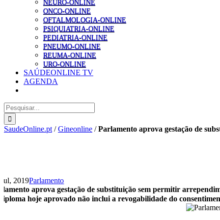
NEURO-ONLINE
ONCO-ONLINE
OFTALMOLOGIA-ONLINE
PSIQUIATRIA-ONLINE
PEDIATRIA-ONLINE
PNEUMO-ONLINE
REUMA-ONLINE
URO-ONLINE
SAÚDEONLINE TV
AGENDA
Pesquisar
SaudeOnline.pt
/
Gineonline
/
Parlamento aprova gestação de subst
 Jul, 2019
Parlamento
rlamento aprova gestação de substituição sem permitir arrependim
diploma hoje aprovado não inclui a revogabilidade do consentiment