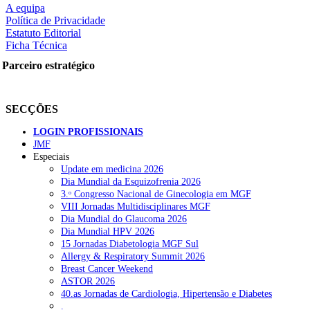
A equipa
Política de Privacidade
Estatuto Editorial
Ficha Técnica
rtilhe nas redes sociais:
Parceiro estratégico
SECÇÕES
LOGIN PROFISSIONAIS
JMF
squisar
Especiais
Update em medicina 2026
Dia Mundial da Esquizofrenia 2026
OTÍCIAS RECENTES
3.ᵒ Congresso Nacional de Ginecologia em MGF
VIII Jornadas Multidisciplinares MGF
Dia Mundial do Glaucoma 2026
Portugal está a formar os médicos de que precisa?
6 de Agosto, 202
Dia Mundial HPV 2026
15 Jornadas Diabetologia MGF Sul
Estudantes de Medicina representados na 79.ª World Health Assem
Allergy & Respiratory Summit 2026
Breast Cancer Weekend
SCORA X-Change Portugal promove formação internacional em saú
ASTOR 2026
40.as Jornadas de Cardiologia, Hipertensão e Diabetes
ANEM reúne com coordenador do Pacto Estratégico para a Saúde
.