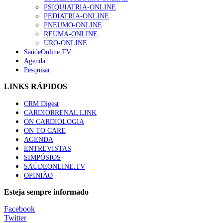
“Os programas de rastreio do cancro do pulmão são custo-ef
PSIQUIATRIA-ONLINE
66 visualizações
PEDIATRIA-ONLINE
PNEUMO-ONLINE
REUMA-ONLINE
URO-ONLINE
SaúdeOnline TV
Agenda
Trodelvy aprovado para primeira linha no cancro da mama tr
Pesquisar
61 visualizações
LINKS RÁPIDOS
CRM Digest
CARDIORRENAL LINK
Especialistas defendem mais potássio na alimentação para aj
ON CARDIOLOGIA
57 visualizações
ON TO CARE
AGENDA
ENTREVISTAS
SIMPÓSIOS
SAÚDEONLINE.TV
MAIS NOTÍCIAS
OPINIÃO
Sindicato diz que nova carreira de médicos dentistas reforça est
Esteja sempre informado
6 Ago, 2026
|
0 Comments
Facebook
Twitter