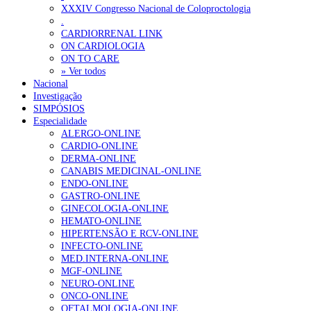
XXXIV Congresso Nacional de Coloproctologia
Sindicato diz que nova carreira de médicos dentistas reforça estabi
.
CARDIORRENAL LINK
ON CARDIOLOGIA
OTÍCIAS MAIS LIDAS
ON TO CARE
» Ver todos
Nacional
Enfermagem Forense. “Da urgência ao tribunal, cada gesto c
Investigação
202 visualizações
SIMPÓSIOS
Especialidade
ALERGO-ONLINE
CARDIO-ONLINE
DERMA-ONLINE
Alguns milhares de utentes podem ficar sem médico de famíl
CANABIS MEDICINAL-ONLINE
175 visualizações
ENDO-ONLINE
GASTRO-ONLINE
GINECOLOGIA-ONLINE
HEMATO-ONLINE
HIPERTENSÃO E RCV-ONLINE
Quase quatro em cada dez doentes com enfarte apresentavam
INFECTO-ONLINE
86 visualizações
MED.INTERNA-ONLINE
MGF-ONLINE
NEURO-ONLINE
ONCO-ONLINE
OFTALMOLOGIA-ONLINE