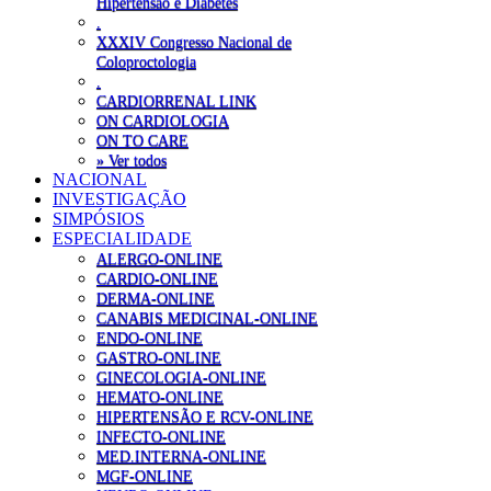
Hipertensão e Diabetes
.
XXXIV Congresso Nacional de
Coloproctologia
.
CARDIORRENAL LINK
ON CARDIOLOGIA
ON TO CARE
» Ver todos
NACIONAL
INVESTIGAÇÃO
SIMPÓSIOS
ESPECIALIDADE
ALERGO-ONLINE
CARDIO-ONLINE
DERMA-ONLINE
CANABIS MEDICINAL-ONLINE
ENDO-ONLINE
GASTRO-ONLINE
GINECOLOGIA-ONLINE
HEMATO-ONLINE
HIPERTENSÃO E RCV-ONLINE
INFECTO-ONLINE
MED.INTERNA-ONLINE
MGF-ONLINE