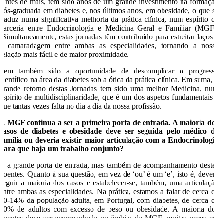
Antes de mais, têm sido anos de um grande investimento na formaçã
pós-graduada em diabetes e, nos últimos anos, em obesidade, o que s
traduz numa significativa melhoria da prática clínica, num espírito d
parceria entre Endocrinologia e Medicina Geral e Familiar (MGF)
Simultaneamente, estas jornadas têm contribuído para estreitar laços 
a camaradagem entre ambas as especialidades, tornando a noss
relação mais fácil e de maior proximidade.
Tem também sido a oportunidade de descomplicar o progress
científico na área da diabetes sob a ótica da prática clínica. Em suma, 
grande retorno destas Jornadas tem sido uma melhor Medicina, nu
espírito de multidisciplinaridade, que é um dos aspetos fundamentais 
que tantas vezes falta no dia a dia da nossa profissão.
A MGF continua a ser a primeira porta de entrada. A maioria do
casos de diabetes e obesidade deve ser seguida pelo médico d
família ou deveria existir maior articulação com a Endocrinologi
para que haja um trabalho conjunto?
É a grande porta de entrada, mas também de acompanhamento deste
doentes. Quanto à sua questão, em vez de ‘ou’ é um ‘e’, isto é, deve
seguir a maioria dos casos e estabelecer-se, também, uma articulaçã
entre ambas as especialidades. Na prática, estamos a falar de cerca d
10-14% da população adulta, em Portugal, com diabetes, de cerca d
60% de adultos com excesso de peso ou obesidade. A maioria do
doentes deve ser acompanhada no âmbito da MGF, muitas vezes e