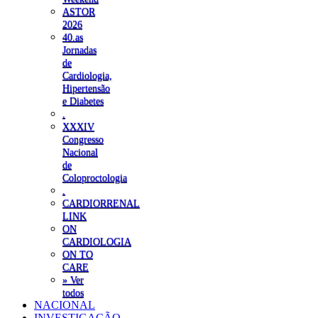
ASTOR
2026
40.as
Jornadas
de
Cardiologia,
Hipertensão
e Diabetes
.
XXXIV
Congresso
Nacional
de
Coloproctologia
.
CARDIORRENAL
LINK
ON
CARDIOLOGIA
ON TO
CARE
» Ver
todos
NACIONAL
INVESTIGAÇÃO