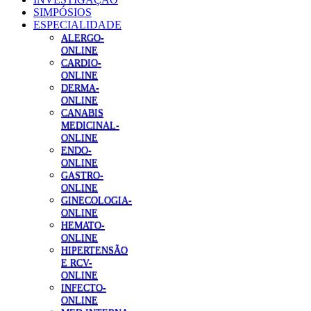
SIMPÓSIOS
ESPECIALIDADE
ALERGO-
ONLINE
CARDIO-
ONLINE
DERMA-
ONLINE
CANABIS
MEDICINAL-
ONLINE
ENDO-
ONLINE
GASTRO-
ONLINE
GINECOLOGIA-
ONLINE
HEMATO-
ONLINE
HIPERTENSÃO
E RCV-
ONLINE
INFECTO-
ONLINE