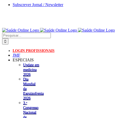
Skip
Subscrever Jornal / Newsletter
to
content
Pesquisar
LOGIN PROFISSIONAIS
JMF
ESPECIAIS
Update em
medicina
2026
Dia
Mundial
da
Esquizofrenia
2026
3.ᵒ
Congresso
Nacional
de