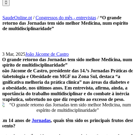
SaudeOnline.pt
/
Congressos do mês - entrevistas
/
“O grande
retorno das Jornadas tem sido melhor Medicina, num espírito
de multidisciplinaridade”
13 Mar, 2025
João Jácome de Castro
“O grande retorno das Jornadas tem sido melhor Medicina, num
espírito de multidisciplinaridade”
João Jácome de Castro, presidente das 14.ªs Jornadas Práticas de
Diabetologia e Obesidade em MGF na Zona Sul, destaca “a
significativa melhoria da prática clínica” nas áreas da diabetes e
da obesidade, nos últimos anos. Em entrevista, afirma, ainda, a
importância do trabalho multidisciplinar e do combate à inércia
terapêutica, sobretudo no que diz respeito ao excesso de peso.
Em 14 anos de
Jornadas
, quais têm sido os principais frutos dest
evento?