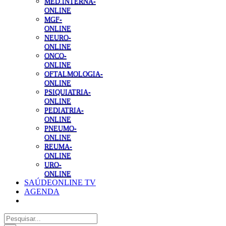
MED.INTERNA-
ONLINE
MGF-
ONLINE
NEURO-
ONLINE
ONCO-
ONLINE
OFTALMOLOGIA-
ONLINE
PSIQUIATRIA-
ONLINE
PEDIATRIA-
ONLINE
PNEUMO-
ONLINE
REUMA-
ONLINE
URO-
ONLINE
SAÚDEONLINE TV
AGENDA
Pesquisar