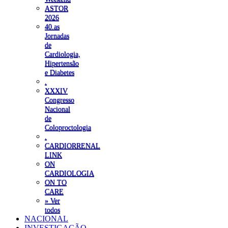
ASTOR
2026
40.as
Jornadas
de
Cardiologia,
Hipertensão
e Diabetes
.
XXXIV
Congresso
Nacional
de
Coloproctologia
.
CARDIORRENAL
LINK
ON
CARDIOLOGIA
ON TO
CARE
» Ver
todos
NACIONAL
INVESTIGAÇÃO