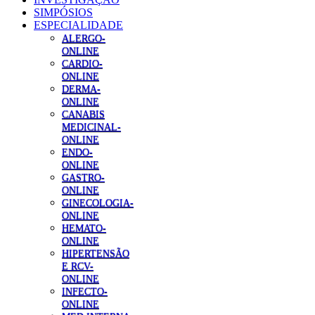
SIMPÓSIOS
ESPECIALIDADE
ALERGO-
ONLINE
CARDIO-
ONLINE
DERMA-
ONLINE
CANABIS
MEDICINAL-
ONLINE
ENDO-
ONLINE
GASTRO-
ONLINE
GINECOLOGIA-
ONLINE
HEMATO-
ONLINE
HIPERTENSÃO
E RCV-
ONLINE
INFECTO-
ONLINE