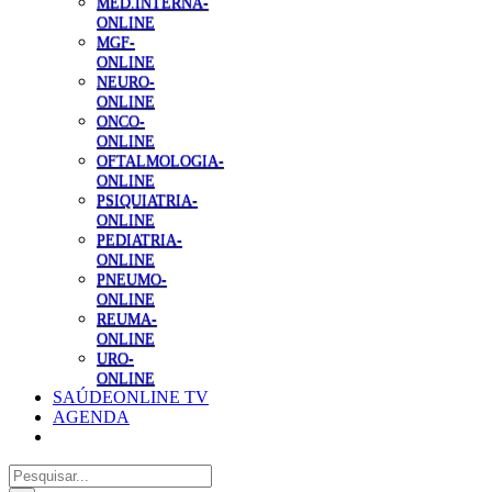
MED.INTERNA-
ONLINE
MGF-
ONLINE
NEURO-
ONLINE
ONCO-
ONLINE
OFTALMOLOGIA-
ONLINE
PSIQUIATRIA-
ONLINE
PEDIATRIA-
ONLINE
PNEUMO-
ONLINE
REUMA-
ONLINE
URO-
ONLINE
SAÚDEONLINE TV
AGENDA
Pesquisar