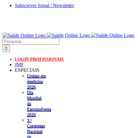
Skip
Subscrever Jornal / Newsletter
to
content
Pesquisar
LOGIN PROFISSIONAIS
JMF
ESPECIAIS
Update em
medicina
2026
Dia
Mundial
da
Esquizofrenia
2026
3.ᵒ
Congresso
Nacional
de