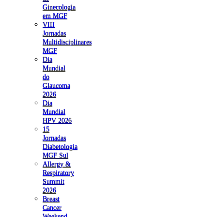
Ginecologia
em MGF
VIII
Jornadas
Multidisciplinares
MGF
Dia
Mundial
do
Glaucoma
2026
Dia
Mundial
HPV 2026
15
Jornadas
Diabetologia
MGF Sul
Allergy &
Respiratory
Summit
2026
Breast
Cancer
Weekend