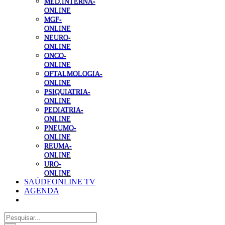
MED.INTERNA-
ONLINE
MGF-
ONLINE
NEURO-
ONLINE
ONCO-
ONLINE
OFTALMOLOGIA-
ONLINE
PSIQUIATRIA-
ONLINE
PEDIATRIA-
ONLINE
PNEUMO-
ONLINE
REUMA-
ONLINE
URO-
ONLINE
SAÚDEONLINE TV
AGENDA
Pesquisar