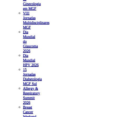
Ginecologia
em MGF
VIII
Jornadas
Multidisciplinares
MGF
Dia
Mundial
do
Glaucoma
2026
Dia
Mundial
HPV 2026
15
Jornadas
Diabetologia
MGF Sul
Allergy &
Respiratory
Summit
2026
Breast
Cancer
Weekend