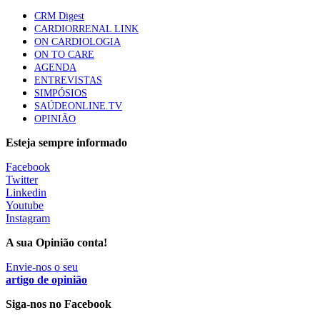
CRM Digest
Trodelvy aprovado para primeira linha no cancro da
CARDIORRENAL LINK
mama triplo negativo metastático em doentes não
ON CARDIOLOGIA
elegíveis para inibidores PD-(L)1
ON TO CARE
61 visualizações
AGENDA
ENTREVISTAS
SIMPÓSIOS
Especialistas defendem mais potássio na alimentação
SAÚDEONLINE.TV
para ajudar a controlar a hipertensão
OPINIÃO
57 visualizações
Esteja sempre informado
Facebook
MAIS NOTÍCIAS
Twitter
Linkedin
Youtube
Instagram
Estudantes de Medicina representados na 79.ª World Health
Assembly
A sua Opinião conta!
6 Ago, 2026
|
0 Comments
Envie-nos o seu
artigo de opinião
Sindicato diz que nova carreira de médicos dentistas reforça
Siga-nos no Facebook
estabilidade no SNS