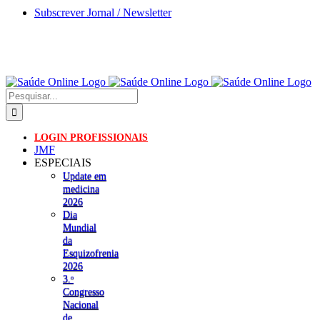
Skip
Subscrever Jornal / Newsletter
to
content
Pesquisar
LOGIN PROFISSIONAIS
JMF
ESPECIAIS
Update em
medicina
2026
Dia
Mundial
da
Esquizofrenia
2026
3.ᵒ
Congresso
Nacional
de