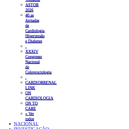
ASTOR
2026
40.as
Jornadas
de
Cardiologia,
Hipertensão
e Diabetes
.
XXXIV
Congresso
Nacional
de
Coloproctologia
.
CARDIORRENAL
LINK
ON
CARDIOLOGIA
ON TO
CARE
» Ver
todos
NACIONAL
INVESTIGAÇÃO