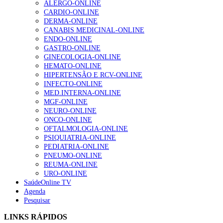
ALERGO-ONLINE
CARDIO-ONLINE
Enfermagem Forense. “Da urgência ao tribunal, cada
DERMA-ONLINE
gesto conta e cada profissional faz a diferença”
CANABIS MEDICINAL-ONLINE
202 visualizações
ENDO-ONLINE
GASTRO-ONLINE
GINECOLOGIA-ONLINE
HEMATO-ONLINE
Alguns milhares de utentes podem ficar sem médico de
HIPERTENSÃO E RCV-ONLINE
família com nova regras do registo, alerta associação
INFECTO-ONLINE
175 visualizações
MED.INTERNA-ONLINE
MGF-ONLINE
NEURO-ONLINE
ONCO-ONLINE
Quase quatro em cada dez doentes com enfarte
OFTALMOLOGIA-ONLINE
apresentavam níveis elevados de Lp(a), revela estudo
PSIQUIATRIA-ONLINE
86 visualizações
PEDIATRIA-ONLINE
PNEUMO-ONLINE
REUMA-ONLINE
URO-ONLINE
SaúdeOnline TV
“Os programas de rastreio do cancro do pulmão são
Agenda
custo-efetivos e representam um investimento
Pesquisar
sustentável para os sistemas de saúde”
66 visualizações
LINKS RÁPIDOS