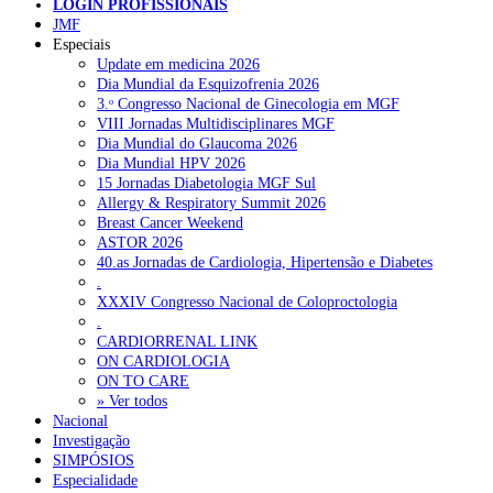
LOGIN PROFISSIONAIS
JMF
Pesquisar
Especiais
Update em medicina 2026
Dia Mundial da Esquizofrenia 2026
3.ᵒ Congresso Nacional de Ginecologia em MGF
NOTÍCIAS RECENTES
VIII Jornadas Multidisciplinares MGF
Dia Mundial do Glaucoma 2026
Portugal está a formar os médicos de que precisa?
6 de Agosto,
Dia Mundial HPV 2026
2026
15 Jornadas Diabetologia MGF Sul
Allergy & Respiratory Summit 2026
Estudantes de Medicina representados na 79.ª World Health
Breast Cancer Weekend
Assembly
6 de Agosto, 2026
ASTOR 2026
40.as Jornadas de Cardiologia, Hipertensão e Diabetes
SCORA X-Change Portugal promove formação internacional
.
em saúde sexual e reprodutiva
6 de Agosto, 2026
XXXIV Congresso Nacional de Coloproctologia
.
ANEM reúne com coordenador do Pacto Estratégico para a
CARDIORRENAL LINK
Saúde
6 de Agosto, 2026
ON CARDIOLOGIA
ON TO CARE
Sindicato diz que nova carreira de médicos dentistas reforça
» Ver todos
estabilidade no SNS
Nacional
6 de Agosto, 2026
Investigação
SIMPÓSIOS
Especialidade
NOTÍCIAS MAIS LIDAS