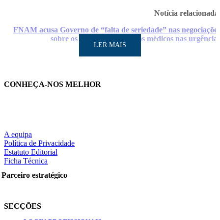
Notícia relacionad
FNAM acusa Governo de “falta de seriedade” nas negociaçõe
sobre os incentivos a dar aos médicos nas urgência
LER MAIS
CONHEÇA-NOS MELHOR
A equipa
Política de Privacidade
LER MAIS
Estatuto Editorial
Ficha Técnica
Parceiro estratégico
Partilhe nas redes sociais:
SECÇÕES