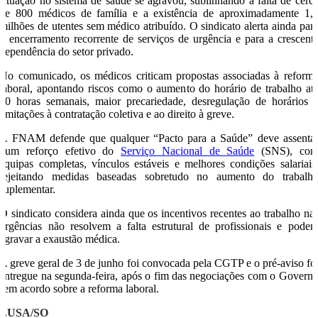
situação no sistema de saúde se agravou, sublinhando a falta de cerc
de 800 médicos de família e a existência de aproximadamente 1,
milhões de utentes sem médico atribuído. O sindicato alerta ainda par
o encerramento recorrente de serviços de urgência e para a crescent
dependência do setor privado.
No comunicado, os médicos criticam propostas associadas à reform
laboral, apontando riscos como o aumento do horário de trabalho at
50 horas semanais, maior precariedade, desregulação de horários 
limitações à contratação coletiva e ao direito à greve.
A FNAM defende que qualquer “Pacto para a Saúde” deve assenta
num reforço efetivo do
Serviço Nacional de Saúde
(SNS), co
equipas completas, vínculos estáveis e melhores condições salariais
rejeitando medidas baseadas sobretudo no aumento do trabalh
suplementar.
O sindicato considera ainda que os incentivos recentes ao trabalho na
urgências não resolvem a falta estrutural de profissionais e pode
agravar a exaustão médica.
A greve geral de 3 de junho foi convocada pela CGTP e o pré-aviso fo
entregue na segunda-feira, após o fim das negociações com o Govern
sem acordo sobre a reforma laboral.
LUSA/SO