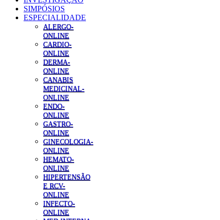
SIMPÓSIOS
ESPECIALIDADE
ALERGO-
ONLINE
CARDIO-
ONLINE
DERMA-
ONLINE
CANABIS
MEDICINAL-
ONLINE
ENDO-
ONLINE
GASTRO-
ONLINE
GINECOLOGIA-
ONLINE
HEMATO-
ONLINE
HIPERTENSÃO
E RCV-
ONLINE
INFECTO-
ONLINE