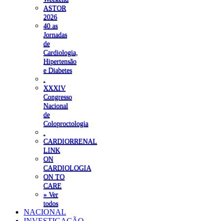
ASTOR
2026
40.as
Jornadas
de
Cardiologia,
Hipertensão
e Diabetes
.
XXXIV
Congresso
Nacional
de
Coloproctologia
.
CARDIORRENAL
LINK
ON
CARDIOLOGIA
ON TO
CARE
» Ver
todos
NACIONAL
INVESTIGAÇÃO